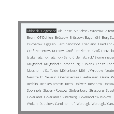
Ahlbeck / Gegensee
Alt Rehse
Alt Rehse / Wustrow
Alten
Brunn OT Dahlen
Brüssow
Brüssow / Bagemühl
Burg St
Ducherow
Eggesin
Ferdinandshof
Friedland
Friedland /
Groß Nemerow / Krickow
Groß Teetzleben
Groß Teetzleb
Jatzke
Jatznick
Jatznick / Sandförde
Jatznick/ Blumenhage
Krugsdorf
Krugsdorf / Rothenburg
Kublank
Lapitz
Leo
Mescherin / Staffelde
Möllenbeck
Mölln / Wrodow
Neub
Neustrelitz
Neverin
Oberuckersee / Seehausen
Osina
P
Rechlin
Riepke/Cammin
Rieth
Rollwitz
Rosenow
Rosso
Sponholz
Staven / Rossow
Stolzenburg
Strasburg
Stras
Uckerland
Uckerland / Güterberg
Uckerland / Wilsickow
Wokuhl-Dabelow / Carolinenhof
Woldegk
Woldegk / Can