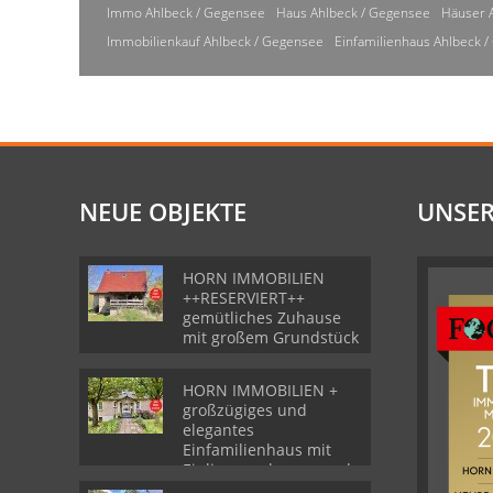
Immo Ahlbeck / Gegensee
Haus Ahlbeck / Gegensee
Häuser 
Immobilienkauf Ahlbeck / Gegensee
Einfamilienhaus Ahlbeck 
NEUE OBJEKTE
UNSER
HORN IMMOBILIEN
++RESERVIERT++
gemütliches Zuhause
mit großem Grundstück
HORN IMMOBILIEN +
großzügiges und
elegantes
Einfamilienhaus mit
Einliegerwohnung und
Garage in Gartz