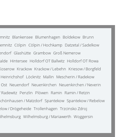
emnitz
Blankensee
Blumenhagen
Boldekow
Brunn
emnitz
Cölpin
Cölpin / Hochkamp
Datzetal / Sadelkow
kendorf
Glashütte
Grambow
Groß Nemerow
alde
Hintersee
Holldorf OT Ballwitz
Holldorf OT Rowa
Koserow
Krackow
Krackow / Lebehn
Kriesow / Borgfeld
 Heinrichshof
Löcknitz
Mallin
Mescherin / Radekow
 Ost
Neuendorf
Neuenkirchen
Neuenkirchen / Neverin
 Radewitz
Penzlin
Plöwen
Ramin
Ramin / Retzin
Schönhausen / Matzdorf
Spantekow
Spantekow / Rebelow
elow / Drögeheide
Trollenhagen
Trzcinsko Zdroj
ilhelmsburg
Wilhelmsburg / Mariawerth
Woggersin