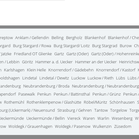
treptow
Anklam / Gellendin
Belling
Bergholz
Blankenhof
Blankenhof / Ch
argard
Burg Stargard / Rowa
Burg Stargard/ Loitz
Burg Stargrad
Burow
Ch
 Jatzke
Friedland OT Glienke
Gartz
Gartz (Oder)
Gartz (Oder) / Hohenrein
en / Lebbin
Göritz
Hammer a. d. Uecker
Hammer an der Uecker
Heinrichsw
n
Karlshagen
Klein Helle
Knorrendorf / Gädebehn
Knorrendorf / Kastorf
poldshagen
Lindetal
Lindetal / Dewitz
Luckow
Luckow / Rieth
Lübs
Lübs /
randenburg
Neubrandenburg / Broda
Neubrandenburg / Neubrandenburg
apendorf
Pasewalk
Penkun
Penkun / Battinsthal
Penkun / Grünz
Penkun /
w
Rothemühl
Rothenklempenow / Glashütte
Röbel/Müritz
Schönhausen
burg (Uckermark) / Neuensund
Strasburg / Gehren
Tantow
Torgelow
Torg
Ueckermünde
Ueckermünde / Bellin
Viereck
Waren
Warlin
Wesenberg
W
zow
Woldegk / Grauenhagen
Woldegk / Pasenow
Wulkenzin
Züsedom