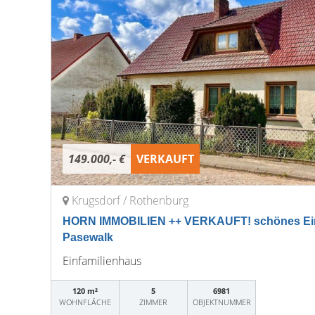
149.000,- €
VERKAUFT
Krugsdorf / Rothenburg
HORN IMMOBILIEN ++ VERKAUFT! schönes Ein
Pasewalk
Einfamilienhaus
120 m²
5
6981
WOHNFLÄCHE
ZIMMER
OBJEKTNUMMER