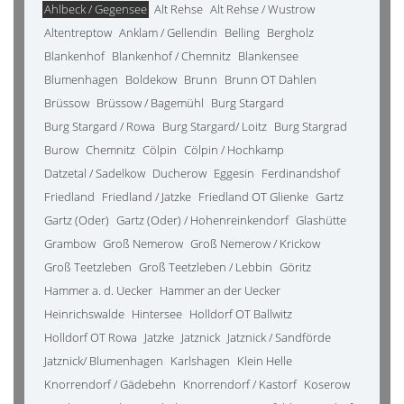
Ahlbeck / Gegensee
Alt Rehse
Alt Rehse / Wustrow
Altentreptow
Anklam / Gellendin
Belling
Bergholz
Blankenhof
Blankenhof / Chemnitz
Blankensee
Blumenhagen
Boldekow
Brunn
Brunn OT Dahlen
Brüssow
Brüssow / Bagemühl
Burg Stargard
Burg Stargard / Rowa
Burg Stargard/ Loitz
Burg Stargrad
Burow
Chemnitz
Cölpin
Cölpin / Hochkamp
Datzetal / Sadelkow
Ducherow
Eggesin
Ferdinandshof
Friedland
Friedland / Jatzke
Friedland OT Glienke
Gartz
Gartz (Oder)
Gartz (Oder) / Hohenreinkendorf
Glashütte
Grambow
Groß Nemerow
Groß Nemerow / Krickow
Groß Teetzleben
Groß Teetzleben / Lebbin
Göritz
Hammer a. d. Uecker
Hammer an der Uecker
Heinrichswalde
Hintersee
Holldorf OT Ballwitz
Holldorf OT Rowa
Jatzke
Jatznick
Jatznick / Sandförde
Jatznick/ Blumenhagen
Karlshagen
Klein Helle
Knorrendorf / Gädebehn
Knorrendorf / Kastorf
Koserow