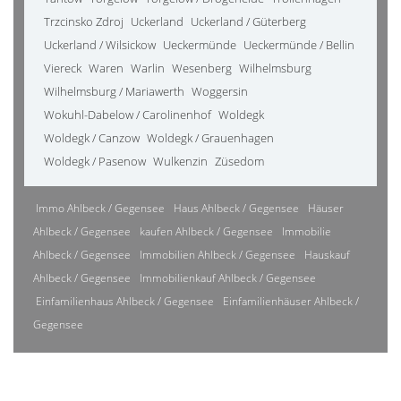
Trzcinsko Zdroj
Uckerland
Uckerland / Güterberg
Uckerland / Wilsickow
Ueckermünde
Ueckermünde / Bellin
Viereck
Waren
Warlin
Wesenberg
Wilhelmsburg
Wilhelmsburg / Mariawerth
Woggersin
Wokuhl-Dabelow / Carolinenhof
Woldegk
Woldegk / Canzow
Woldegk / Grauenhagen
Woldegk / Pasenow
Wulkenzin
Züsedom
Immo Ahlbeck / Gegensee
Haus Ahlbeck / Gegensee
Häuser
Ahlbeck / Gegensee
kaufen Ahlbeck / Gegensee
Immobilie
Ahlbeck / Gegensee
Immobilien Ahlbeck / Gegensee
Hauskauf
Ahlbeck / Gegensee
Immobilienkauf Ahlbeck / Gegensee
Einfamilienhaus Ahlbeck / Gegensee
Einfamilienhäuser Ahlbeck /
Gegensee