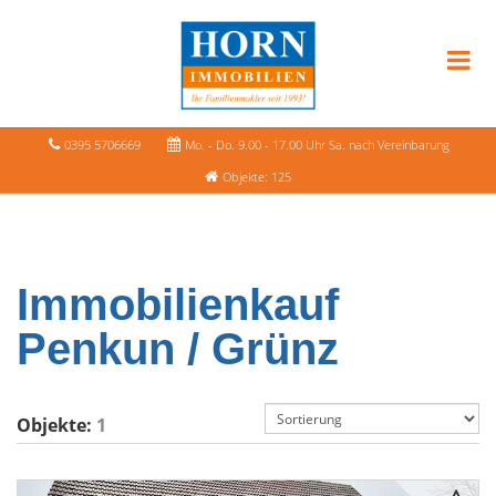
0395 5706669
Mo. - Do. 9.00 - 17.00 Uhr Sa. nach Vereinbarung
Objekte: 125
Immobilienkauf
Penkun / Grünz
Objekte:
1