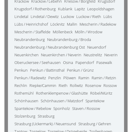
Krackow
Krackow / Lebehn
Kriesow / Borgfeld
Krugsdorf
Krugsdorf / Rothenburg
Kublank
Lapitz
Leopoldshagen
Lindetal
Lindetal / Dewitz
Luckow
Luckow / Rieth
Lübs
Lübs / Heinrichshof
Löcknitz
Mallin
Mescherin / Radekow
Mescherin / Staffelde
Möllenbeck
Mölln / Wrodow
Neubrandenburg
Neubrandenburg / Broda
Neubrandenburg / Neubrandenburg Ost
Neuendorf
Neuenkirchen
Neuenkirchen / Neverin
Neustrelitz
Neverin
Oberuckersee / Seehausen
Osina
Papendorf
Pasewalk
Penkun
Penkun / Battinsthal
Penkun / Grünz
Penkun / Radewitz
Penzlin
Plöwen
Ramin
Ramin / Retzin
Rechlin
Riepke/Cammin
Rieth
Rollwitz
Rosenow
Rossow
Rothemühl
Rothenklempenow / Glashütte
Röbel/Müritz
Schönhausen
Schönhausen / Matzdorf
Spantekow
Spantekow / Rebelow
Sponholz
Staven / Rossow
Stolzenburg
Strasburg
Strasburg (Uckermark) / Neuensund
Strasburg / Gehren
Tantow
Torgelow
Torgelow / Drögeheide
Trollenhagen