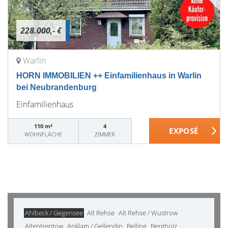
228.000,- €
Warlin
HORN IMMOBILIEN ++ Einfamilienhaus in Warlin
bei Neubrandenburg
Einfamilienhaus
110 m²
4
WOHNFLÄCHE
ZIMMER
Ahlbeck / Gegensee
Alt Rehse
Alt Rehse / Wustrow
Altentreptow
Anklam / Gellendin
Belling
Bergholz