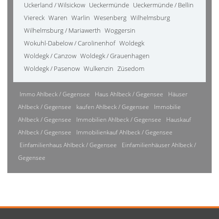
Uckerland / Wilsickow
Ueckermünde
Ueckermünde / Bellin
Viereck
Waren
Warlin
Wesenberg
Wilhelmsburg
Wilhelmsburg / Mariawerth
Woggersin
Wokuhl-Dabelow / Carolinenhof
Woldegk
Woldegk / Canzow
Woldegk / Grauenhagen
Woldegk / Pasenow
Wulkenzin
Züsedom
Immo Ahlbeck / Gegensee
Haus Ahlbeck / Gegensee
Häuser
Ahlbeck / Gegensee
kaufen Ahlbeck / Gegensee
Immobilie
Ahlbeck / Gegensee
Immobilien Ahlbeck / Gegensee
Hauskauf
Ahlbeck / Gegensee
Immobilienkauf Ahlbeck / Gegensee
Einfamilienhaus Ahlbeck / Gegensee
Einfamilienhäuser Ahlbeck /
Gegensee