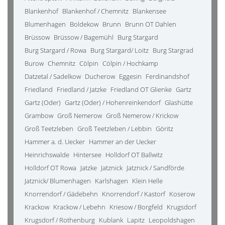
Blankenhof
Blankenhof / Chemnitz
Blankensee
Blumenhagen
Boldekow
Brunn
Brunn OT Dahlen
Brüssow
Brüssow / Bagemühl
Burg Stargard
Burg Stargard / Rowa
Burg Stargard/ Loitz
Burg Stargrad
Burow
Chemnitz
Cölpin
Cölpin / Hochkamp
Datzetal / Sadelkow
Ducherow
Eggesin
Ferdinandshof
Friedland
Friedland / Jatzke
Friedland OT Glienke
Gartz
Gartz (Oder)
Gartz (Oder) / Hohenreinkendorf
Glashütte
Grambow
Groß Nemerow
Groß Nemerow / Krickow
Groß Teetzleben
Groß Teetzleben / Lebbin
Göritz
Hammer a. d. Uecker
Hammer an der Uecker
Heinrichswalde
Hintersee
Holldorf OT Ballwitz
Holldorf OT Rowa
Jatzke
Jatznick
Jatznick / Sandförde
Jatznick/ Blumenhagen
Karlshagen
Klein Helle
Knorrendorf / Gädebehn
Knorrendorf / Kastorf
Koserow
Krackow
Krackow / Lebehn
Kriesow / Borgfeld
Krugsdorf
Krugsdorf / Rothenburg
Kublank
Lapitz
Leopoldshagen