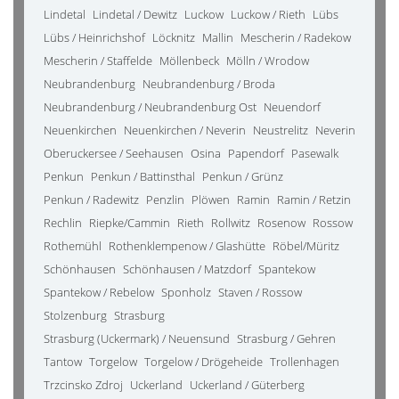
Lindetal
Lindetal / Dewitz
Luckow
Luckow / Rieth
Lübs
Lübs / Heinrichshof
Löcknitz
Mallin
Mescherin / Radekow
Mescherin / Staffelde
Möllenbeck
Mölln / Wrodow
Neubrandenburg
Neubrandenburg / Broda
Neubrandenburg / Neubrandenburg Ost
Neuendorf
Neuenkirchen
Neuenkirchen / Neverin
Neustrelitz
Neverin
Oberuckersee / Seehausen
Osina
Papendorf
Pasewalk
Penkun
Penkun / Battinsthal
Penkun / Grünz
Penkun / Radewitz
Penzlin
Plöwen
Ramin
Ramin / Retzin
Rechlin
Riepke/Cammin
Rieth
Rollwitz
Rosenow
Rossow
Rothemühl
Rothenklempenow / Glashütte
Röbel/Müritz
Schönhausen
Schönhausen / Matzdorf
Spantekow
Spantekow / Rebelow
Sponholz
Staven / Rossow
Stolzenburg
Strasburg
Strasburg (Uckermark) / Neuensund
Strasburg / Gehren
Tantow
Torgelow
Torgelow / Drögeheide
Trollenhagen
Trzcinsko Zdroj
Uckerland
Uckerland / Güterberg