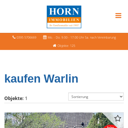
0395 5706669
Mo. - Do. 9.00 - 17.00 Uhr Sa. nach Vereinbarung
Objekte: 125
kaufen Warlin
Objekte:
1