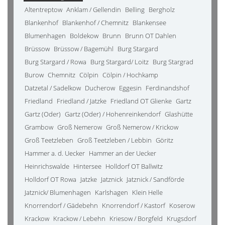
Altentreptow
Anklam / Gellendin
Belling
Bergholz
Blankenhof
Blankenhof / Chemnitz
Blankensee
Blumenhagen
Boldekow
Brunn
Brunn OT Dahlen
Brüssow
Brüssow / Bagemühl
Burg Stargard
Burg Stargard / Rowa
Burg Stargard/ Loitz
Burg Stargrad
Burow
Chemnitz
Cölpin
Cölpin / Hochkamp
Datzetal / Sadelkow
Ducherow
Eggesin
Ferdinandshof
Friedland
Friedland / Jatzke
Friedland OT Glienke
Gartz
Gartz (Oder)
Gartz (Oder) / Hohenreinkendorf
Glashütte
Grambow
Groß Nemerow
Groß Nemerow / Krickow
Groß Teetzleben
Groß Teetzleben / Lebbin
Göritz
Hammer a. d. Uecker
Hammer an der Uecker
Heinrichswalde
Hintersee
Holldorf OT Ballwitz
Holldorf OT Rowa
Jatzke
Jatznick
Jatznick / Sandförde
Jatznick/ Blumenhagen
Karlshagen
Klein Helle
Knorrendorf / Gädebehn
Knorrendorf / Kastorf
Koserow
Krackow
Krackow / Lebehn
Kriesow / Borgfeld
Krugsdorf