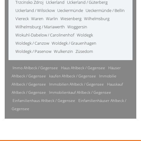
Trzcinsko Zdroj
Uckerland
Uckerland / Güterberg
Uckerland / Wilsickow
Ueckermünde
Ueckermünde / Bellin
Viereck
Waren
Warlin
Wesenberg
Wilhelmsburg
Wilhelmsburg / Mariawerth
Woggersin
Wokuhl-Dabelow / Carolinenhof
Woldegk
Woldegk / Canzow
Woldegk / Grauenhagen
Woldegk / Pasenow
Wulkenzin
Züsedom
Immo Ahlbeck / Gegensee
Haus Ahlbeck / Gegensee
Häuser
Ahlbeck / Gegensee
kaufen Ahlbeck / Gegensee
Immobilie
Ahlbeck / Gegensee
Immobilien Ahlbeck / Gegensee
Hauskauf
Ahlbeck / Gegensee
Immobilienkauf Ahlbeck / Gegensee
Einfamilienhaus Ahlbeck / Gegensee
Einfamilienhäuser Ahlbeck /
Gegensee