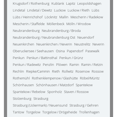
Krugsdorf / Rothenburg
Kublank
Lapitz
Leopoldshagen
Lindetal
Lindetal / Dewitz
Luckow
Luckow / Rieth
Lübs
Lübs / Heinrichshof
Löcknitz
Mallin
Mescherin / Radekow
Mescherin / Staffelde
Möllenbeck
Mölln / Wrodow
Neubrandenburg
Neubrandenburg / Broda
Neubrandenburg / Neubrandenburg Ost
Neuendorf
Neuenkirchen
Neuenkirchen / Neverin
Neustrelitz
Neverin
Oberuckersee / Seehausen
Osina
Papendorf
Pasewalk
Penkun
Penkun / Battinsthal
Penkun / Grünz
Penkun / Radewitz
Penzlin
Plöwen
Ramin
Ramin / Retzin
Rechlin
Riepke/Cammin
Rieth
Rollwitz
Rosenow
Rossow
Rothemühl
Rothenklempenow / Glashütte
Röbel/Müritz
Schönhausen
Schönhausen / Matzdorf
Spantekow
Spantekow / Rebelow
Sponholz
Staven / Rossow
Stolzenburg
Strasburg
Strasburg (Uckermark) / Neuensund
Strasburg / Gehren
Tantow
Torgelow
Torgelow / Drögeheide
Trollenhagen