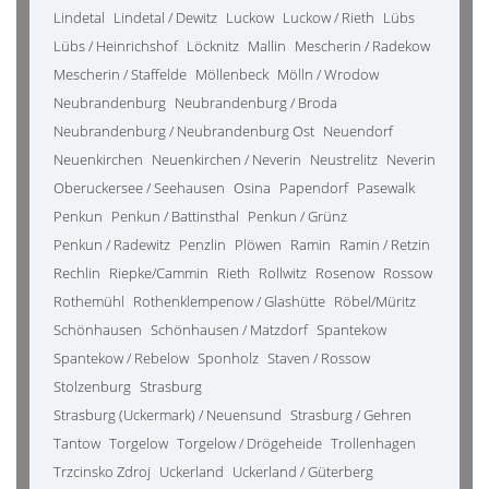
Lindetal
Lindetal / Dewitz
Luckow
Luckow / Rieth
Lübs
Lübs / Heinrichshof
Löcknitz
Mallin
Mescherin / Radekow
Mescherin / Staffelde
Möllenbeck
Mölln / Wrodow
Neubrandenburg
Neubrandenburg / Broda
Neubrandenburg / Neubrandenburg Ost
Neuendorf
Neuenkirchen
Neuenkirchen / Neverin
Neustrelitz
Neverin
Oberuckersee / Seehausen
Osina
Papendorf
Pasewalk
Penkun
Penkun / Battinsthal
Penkun / Grünz
Penkun / Radewitz
Penzlin
Plöwen
Ramin
Ramin / Retzin
Rechlin
Riepke/Cammin
Rieth
Rollwitz
Rosenow
Rossow
Rothemühl
Rothenklempenow / Glashütte
Röbel/Müritz
Schönhausen
Schönhausen / Matzdorf
Spantekow
Spantekow / Rebelow
Sponholz
Staven / Rossow
Stolzenburg
Strasburg
Strasburg (Uckermark) / Neuensund
Strasburg / Gehren
Tantow
Torgelow
Torgelow / Drögeheide
Trollenhagen
Trzcinsko Zdroj
Uckerland
Uckerland / Güterberg