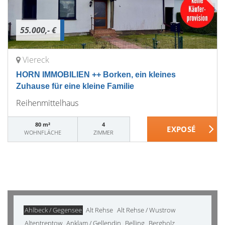
55.000,- €
Viereck
HORN IMMOBILIEN ++ Borken, ein kleines
Zuhause für eine kleine Familie
Reihenmittelhaus
80 m²
4
WOHNFLÄCHE
ZIMMER
Ahlbeck / Gegensee
Alt Rehse
Alt Rehse / Wustrow
Altentreptow
Anklam / Gellendin
Belling
Bergholz