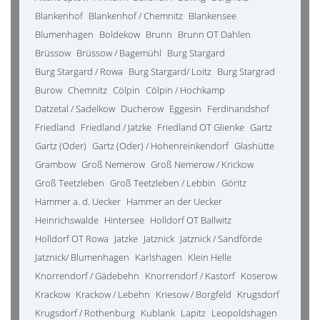
Blankenhof
Blankenhof / Chemnitz
Blankensee
Blumenhagen
Boldekow
Brunn
Brunn OT Dahlen
Brüssow
Brüssow / Bagemühl
Burg Stargard
Burg Stargard / Rowa
Burg Stargard/ Loitz
Burg Stargrad
Burow
Chemnitz
Cölpin
Cölpin / Hochkamp
Datzetal / Sadelkow
Ducherow
Eggesin
Ferdinandshof
Friedland
Friedland / Jatzke
Friedland OT Glienke
Gartz
Gartz (Oder)
Gartz (Oder) / Hohenreinkendorf
Glashütte
Grambow
Groß Nemerow
Groß Nemerow / Krickow
Groß Teetzleben
Groß Teetzleben / Lebbin
Göritz
Hammer a. d. Uecker
Hammer an der Uecker
Heinrichswalde
Hintersee
Holldorf OT Ballwitz
Holldorf OT Rowa
Jatzke
Jatznick
Jatznick / Sandförde
Jatznick/ Blumenhagen
Karlshagen
Klein Helle
Knorrendorf / Gädebehn
Knorrendorf / Kastorf
Koserow
Krackow
Krackow / Lebehn
Kriesow / Borgfeld
Krugsdorf
Krugsdorf / Rothenburg
Kublank
Lapitz
Leopoldshagen