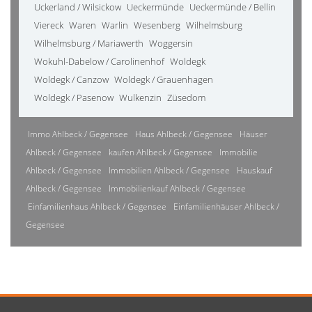
Uckerland / Wilsickow
Ueckermünde
Ueckermünde / Bellin
Viereck
Waren
Warlin
Wesenberg
Wilhelmsburg
Wilhelmsburg / Mariawerth
Woggersin
Wokuhl-Dabelow / Carolinenhof
Woldegk
Woldegk / Canzow
Woldegk / Grauenhagen
Woldegk / Pasenow
Wulkenzin
Züsedom
Immo Ahlbeck / Gegensee
Haus Ahlbeck / Gegensee
Häuser
Ahlbeck / Gegensee
kaufen Ahlbeck / Gegensee
Immobilie
Ahlbeck / Gegensee
Immobilien Ahlbeck / Gegensee
Hauskauf
Ahlbeck / Gegensee
Immobilienkauf Ahlbeck / Gegensee
Einfamilienhaus Ahlbeck / Gegensee
Einfamilienhäuser Ahlbeck /
Gegensee