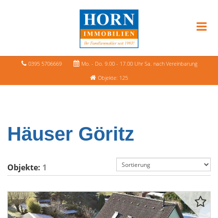
0395 5706669
Mo. - Do. 9.00 - 17.00 Uhr Sa. nach Vereinbarung
Objekte: 125
Häuser Göritz
Objekte:
1