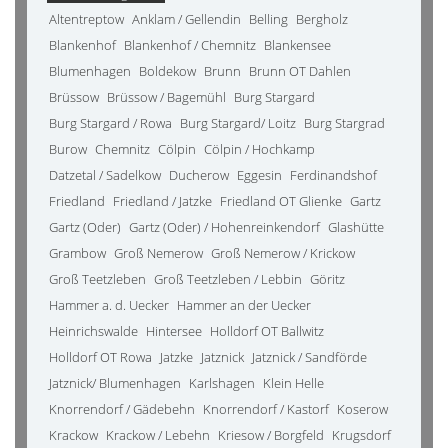
Altentreptow
Anklam / Gellendin
Belling
Bergholz
Blankenhof
Blankenhof / Chemnitz
Blankensee
Blumenhagen
Boldekow
Brunn
Brunn OT Dahlen
Brüssow
Brüssow / Bagemühl
Burg Stargard
Burg Stargard / Rowa
Burg Stargard/ Loitz
Burg Stargrad
Burow
Chemnitz
Cölpin
Cölpin / Hochkamp
Datzetal / Sadelkow
Ducherow
Eggesin
Ferdinandshof
Friedland
Friedland / Jatzke
Friedland OT Glienke
Gartz
Gartz (Oder)
Gartz (Oder) / Hohenreinkendorf
Glashütte
Grambow
Groß Nemerow
Groß Nemerow / Krickow
Groß Teetzleben
Groß Teetzleben / Lebbin
Göritz
Hammer a. d. Uecker
Hammer an der Uecker
Heinrichswalde
Hintersee
Holldorf OT Ballwitz
Holldorf OT Rowa
Jatzke
Jatznick
Jatznick / Sandförde
Jatznick/ Blumenhagen
Karlshagen
Klein Helle
Knorrendorf / Gädebehn
Knorrendorf / Kastorf
Koserow
Krackow
Krackow / Lebehn
Kriesow / Borgfeld
Krugsdorf