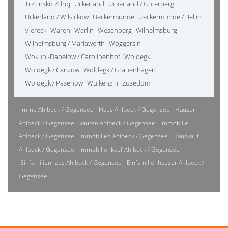
Trzcinsko Zdroj
Uckerland
Uckerland / Güterberg
Uckerland / Wilsickow
Ueckermünde
Ueckermünde / Bellin
Viereck
Waren
Warlin
Wesenberg
Wilhelmsburg
Wilhelmsburg / Mariawerth
Woggersin
Wokuhl-Dabelow / Carolinenhof
Woldegk
Woldegk / Canzow
Woldegk / Grauenhagen
Woldegk / Pasenow
Wulkenzin
Züsedom
Immo Ahlbeck / Gegensee
Haus Ahlbeck / Gegensee
Häuser
Ahlbeck / Gegensee
kaufen Ahlbeck / Gegensee
Immobilie
Ahlbeck / Gegensee
Immobilien Ahlbeck / Gegensee
Hauskauf
Ahlbeck / Gegensee
Immobilienkauf Ahlbeck / Gegensee
Einfamilienhaus Ahlbeck / Gegensee
Einfamilienhäuser Ahlbeck /
Gegensee