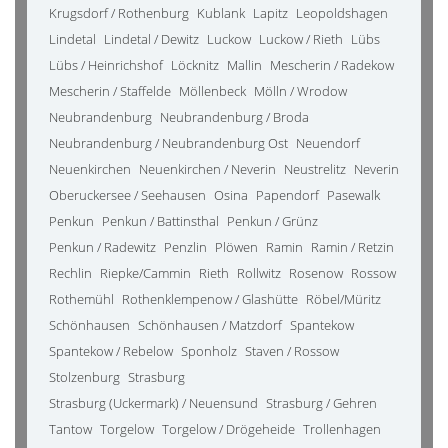
Krugsdorf / Rothenburg
Kublank
Lapitz
Leopoldshagen
Lindetal
Lindetal / Dewitz
Luckow
Luckow / Rieth
Lübs
Lübs / Heinrichshof
Löcknitz
Mallin
Mescherin / Radekow
Mescherin / Staffelde
Möllenbeck
Mölln / Wrodow
Neubrandenburg
Neubrandenburg / Broda
Neubrandenburg / Neubrandenburg Ost
Neuendorf
Neuenkirchen
Neuenkirchen / Neverin
Neustrelitz
Neverin
Oberuckersee / Seehausen
Osina
Papendorf
Pasewalk
Penkun
Penkun / Battinsthal
Penkun / Grünz
Penkun / Radewitz
Penzlin
Plöwen
Ramin
Ramin / Retzin
Rechlin
Riepke/Cammin
Rieth
Rollwitz
Rosenow
Rossow
Rothemühl
Rothenklempenow / Glashütte
Röbel/Müritz
Schönhausen
Schönhausen / Matzdorf
Spantekow
Spantekow / Rebelow
Sponholz
Staven / Rossow
Stolzenburg
Strasburg
Strasburg (Uckermark) / Neuensund
Strasburg / Gehren
Tantow
Torgelow
Torgelow / Drögeheide
Trollenhagen