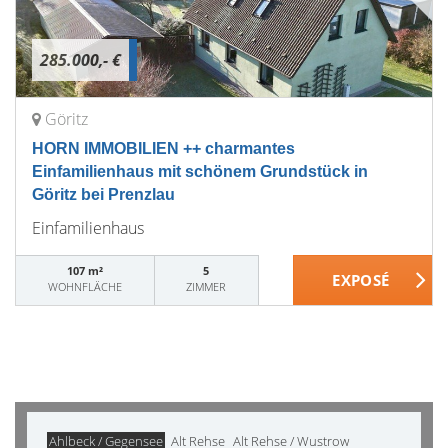
285.000,- €
Göritz
HORN IMMOBILIEN ++ charmantes
Einfamilienhaus mit schönem Grundstück in
Göritz bei Prenzlau
Einfamilienhaus
107 m²
5
WOHNFLÄCHE
ZIMMER
Ahlbeck / Gegensee
Alt Rehse
Alt Rehse / Wustrow