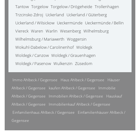
Tantow
Torgelow
Torgelow / Drögeheide
Trollenhagen
Trzcinsko Zdroj
Uckerland
Uckerland / Güterberg
Uckerland / Wilsickow
Ueckermünde
Ueckermünde / Bellin
Viereck
Waren
Warlin
Wesenberg
Wilhelmsburg
Wilhelmsburg / Mariawerth
Woggersin
Wokuhl-Dabelow / Carolinenhof
Woldegk
Woldegk / Canzow
Woldegk / Grauenhagen
Woldegk / Pasenow
Wulkenzin
Züsedom
Immo Ahlbeck / Gegensee
Haus Ahlbeck / Gegensee
Häuser
Ahlbeck / Gegensee
kaufen Ahlbeck / Gegensee
Immobilie
Ahlbeck / Gegensee
Immobilien Ahlbeck / Gegensee
Hauskauf
Ahlbeck / Gegensee
Immobilienkauf Ahlbeck / Gegensee
Einfamilienhaus Ahlbeck / Gegensee
Einfamilienhäuser Ahlbeck /
Gegensee