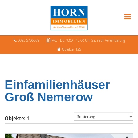
0395 5706669
Mo. - Do. 9.00 - 17.00 Uhr Sa. nach Vereinbarung
Objekte: 125
Einfamilienhäuser
Groß Nemerow
Objekte:
1