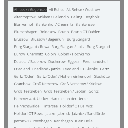
Ahlbeck / Gegensee
Alt Rehse
Alt Rehse / Wustrow
Altentreptow
Anklam / Gellendin
Belling
Bergholz
Blankenhof
Blankenhof / Chemnitz
Blankensee
Blumenhagen
Boldekow
Brunn
Brunn OT Dahlen
Brüssow
Brüssow / Bagemühl
Burg Stargard
Burg Stargard / Rowa
Burg Stargard/ Loitz
Burg Stargrad
Burow
Chemnitz
Cölpin
Cölpin / Hochkamp
Datzetal / Sadelkow
Ducherow
Eggesin
Ferdinandshof
Friedland
Friedland / Jatzke
Friedland OT Glienke
Gartz
Gartz (Oder)
Gartz (Oder) / Hohenreinkendorf
Glashütte
Grambow
Groß Nemerow
Groß Nemerow / Krickow
Groß Teetzleben
Groß Teetzleben / Lebbin
Göritz
Hammer a. d. Uecker
Hammer an der Uecker
Heinrichswalde
Hintersee
Holldorf OT Ballwitz
Holldorf OT Rowa
Jatzke
Jatznick
Jatznick / Sandförde
Jatznick/ Blumenhagen
Karlshagen
Klein Helle