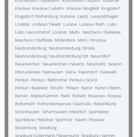
Knorrendorf / Gädebehn
Knorrendorf / Kastorf
Koserow
Krackow
Krackow / Lebehn
Kriesow / Borgfeld
Krugsdorf
Krugsdorf / Rothenburg
Kublank
Lapitz
Leopoldshagen
Lindetal
Lindetal / Dewitz
Luckow
Luckow / Rieth
Lübs
Lübs / Heinrichshof
Löcknitz
Mallin
Mescherin / Radekow
Mescherin / Staffelde
Möllenbeck
Mölln / Wrodow
Neubrandenburg
Neubrandenburg / Broda
Neubrandenburg / Neubrandenburg Ost
Neuendorf
Neuenkirchen
Neuenkirchen / Neverin
Neustrelitz
Neverin
Oberuckersee / Seehausen
Osina
Papendorf
Pasewalk
Penkun
Penkun / Battinsthal
Penkun / Grünz
Penkun / Radewitz
Penzlin
Plöwen
Ramin
Ramin / Retzin
Rechlin
Riepke/Cammin
Rieth
Rollwitz
Rosenow
Rossow
Rothemühl
Rothenklempenow / Glashütte
Röbel/Müritz
Schönhausen
Schönhausen / Matzdorf
Spantekow
Spantekow / Rebelow
Sponholz
Staven / Rossow
Stolzenburg
Strasburg
Strasburg (Uckermark) / Neuensund
Strasburg / Gehren