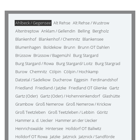
Ahlbeck / Gegensee
Alt Rehse
Alt Rehse / Wustrow
Altentreptow
Anklam / Gellendin
Belling
Bergholz
Blankenhof
Blankenhof / Chemnitz
Blankensee
Blumenhagen
Boldekow
Brunn
Brunn OT Dahlen
Brüssow
Brüssow / Bagemühl
Burg Stargard
Burg Stargard / Rowa
Burg Stargard/ Loitz
Burg Stargrad
Burow
Chemnitz
Cölpin
Cölpin / Hochkamp
Datzetal / Sadelkow
Ducherow
Eggesin
Ferdinandshof
Friedland
Friedland / Jatzke
Friedland OT Glienke
Gartz
Gartz (Oder)
Gartz (Oder) / Hohenreinkendorf
Glashütte
Grambow
Groß Nemerow
Groß Nemerow / Krickow
Groß Teetzleben
Groß Teetzleben / Lebbin
Göritz
Hammer a. d. Uecker
Hammer an der Uecker
Heinrichswalde
Hintersee
Holldorf OT Ballwitz
Holldorf OT Rowa
Jatzke
Jatznick
Jatznick / Sandförde