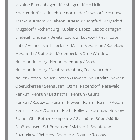
Jatznick/ Blumenhagen
Karlshagen
Klein Helle
Knorrendorf / Gädebehn
Knorrendorf / Kastorf
Koserow
Krackow
Krackow / Lebehn
Kriesow / Borgfeld
Krugsdorf
Krugsdorf / Rothenburg
Kublank
Lapitz
Leopoldshagen
Lindetal
Lindetal / Dewitz
Luckow
Luckow / Rieth
Lübs
Lübs / Heinrichshof
Löcknitz
Mallin
Mescherin / Radekow
Mescherin / Staffelde
Möllenbeck
Mölln / Wrodow
Neubrandenburg
Neubrandenburg / Broda
Neubrandenburg / Neubrandenburg Ost
Neuendorf
Neuenkirchen
Neuenkirchen / Neverin
Neustrelitz
Neverin
Oberuckersee / Seehausen
Osina
Papendorf
Pasewalk
Penkun
Penkun / Battinsthal
Penkun / Grünz
Penkun / Radewitz
Penzlin
Plöwen
Ramin
Ramin / Retzin
Rechlin
Riepke/Cammin
Rieth
Rollwitz
Rosenow
Rossow
Rothemühl
Rothenklempenow / Glashütte
Röbel/Müritz
Schönhausen
Schönhausen / Matzdorf
Spantekow
Spantekow / Rebelow
Sponholz
Staven / Rossow