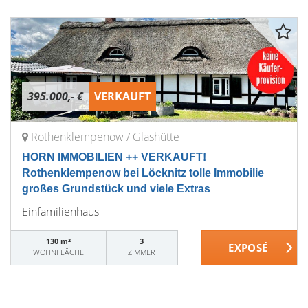
395.000,- €
VERKAUFT
Rothenklempenow / Glashütte
HORN IMMOBILIEN ++ VERKAUFT!
Rothenklempenow bei Löcknitz tolle Immobilie
großes Grundstück und viele Extras
Einfamilienhaus
130 m²
3
WOHNFLÄCHE
ZIMMER