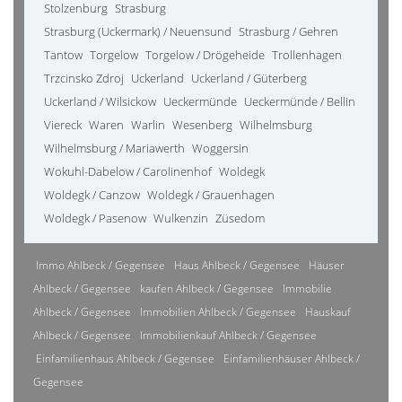
Stolzenburg
Strasburg
Strasburg (Uckermark) / Neuensund
Strasburg / Gehren
Tantow
Torgelow
Torgelow / Drögeheide
Trollenhagen
Trzcinsko Zdroj
Uckerland
Uckerland / Güterberg
Uckerland / Wilsickow
Ueckermünde
Ueckermünde / Bellin
Viereck
Waren
Warlin
Wesenberg
Wilhelmsburg
Wilhelmsburg / Mariawerth
Woggersin
Wokuhl-Dabelow / Carolinenhof
Woldegk
Woldegk / Canzow
Woldegk / Grauenhagen
Woldegk / Pasenow
Wulkenzin
Züsedom
Immo Ahlbeck / Gegensee
Haus Ahlbeck / Gegensee
Häuser
Ahlbeck / Gegensee
kaufen Ahlbeck / Gegensee
Immobilie
Ahlbeck / Gegensee
Immobilien Ahlbeck / Gegensee
Hauskauf
Ahlbeck / Gegensee
Immobilienkauf Ahlbeck / Gegensee
Einfamilienhaus Ahlbeck / Gegensee
Einfamilienhäuser Ahlbeck /
Gegensee