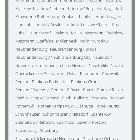
Knorrendorf / Gädebehn
Knorrendorf / Kastorf
Koserow
Krackow
Krackow / Lebehn
Kriesow / Borgfeld
Krugsdorf
Krugsdorf / Rothenburg
Kublank
Lapitz
Leopoldshagen
Lindetal
Lindetal / Dewitz
Luckow
Luckow / Rieth
Lübs
Lübs / Heinrichshof
Löcknitz
Mallin
Mescherin / Radekow
Mescherin / Staffelde
Möllenbeck
Mölln / Wrodow
Neubrandenburg
Neubrandenburg / Broda
Neubrandenburg / Neubrandenburg Ost
Neuendorf
Neuenkirchen
Neuenkirchen / Neverin
Neustrelitz
Neverin
Oberuckersee / Seehausen
Osina
Papendorf
Pasewalk
Penkun
Penkun / Battinsthal
Penkun / Grünz
Penkun / Radewitz
Penzlin
Plöwen
Ramin
Ramin / Retzin
Rechlin
Riepke/Cammin
Rieth
Rollwitz
Rosenow
Rossow
Rothemühl
Rothenklempenow / Glashütte
Röbel/Müritz
Schönhausen
Schönhausen / Matzdorf
Spantekow
Spantekow / Rebelow
Sponholz
Staven / Rossow
Stolzenburg
Strasburg
Strasburg (Uckermark) / Neuensund
Strasburg / Gehren