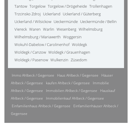
Tantow
Torgelow
Torgelow / Drögeheide
Trollenhagen
Trzcinsko Zdroj
Uckerland
Uckerland / Güterberg
Uckerland / Wilsickow
Ueckermünde
Ueckermünde / Bellin
Viereck
Waren
Warlin
Wesenberg
Wilhelmsburg
Wilhelmsburg / Mariawerth
Woggersin
Wokuhl-Dabelow / Carolinenhof
Woldegk
Woldegk / Canzow
Woldegk / Grauenhagen
Woldegk / Pasenow
Wulkenzin
Züsedom
Immo Ahlbeck / Gegensee
Haus Ahlbeck / Gegensee
Häuser
Ahlbeck / Gegensee
kaufen Ahlbeck / Gegensee
Immobilie
Ahlbeck / Gegensee
Immobilien Ahlbeck / Gegensee
Hauskauf
Ahlbeck / Gegensee
Immobilienkauf Ahlbeck / Gegensee
Einfamilienhaus Ahlbeck / Gegensee
Einfamilienhäuser Ahlbeck /
Gegensee