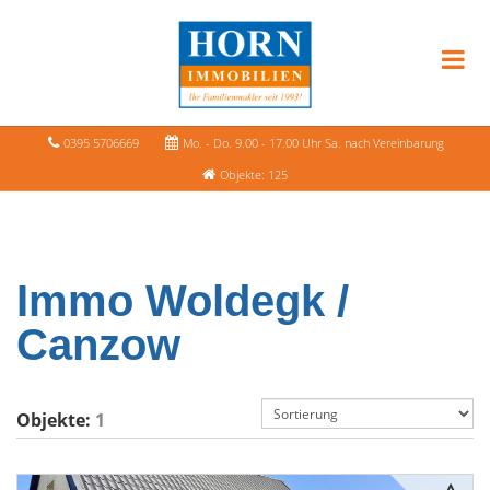
0395 5706669
Mo. - Do. 9.00 - 17.00 Uhr Sa. nach Vereinbarung
Objekte: 125
Immo Woldegk /
Canzow
Objekte:
1