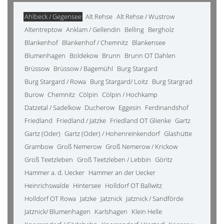
Ahlbeck / Gegensee
Alt Rehse
Alt Rehse / Wustrow
Altentreptow
Anklam / Gellendin
Belling
Bergholz
Blankenhof
Blankenhof / Chemnitz
Blankensee
Blumenhagen
Boldekow
Brunn
Brunn OT Dahlen
Brüssow
Brüssow / Bagemühl
Burg Stargard
Burg Stargard / Rowa
Burg Stargard/ Loitz
Burg Stargrad
Burow
Chemnitz
Cölpin
Cölpin / Hochkamp
Datzetal / Sadelkow
Ducherow
Eggesin
Ferdinandshof
Friedland
Friedland / Jatzke
Friedland OT Glienke
Gartz
Gartz (Oder)
Gartz (Oder) / Hohenreinkendorf
Glashütte
Grambow
Groß Nemerow
Groß Nemerow / Krickow
Groß Teetzleben
Groß Teetzleben / Lebbin
Göritz
Hammer a. d. Uecker
Hammer an der Uecker
Heinrichswalde
Hintersee
Holldorf OT Ballwitz
Holldorf OT Rowa
Jatzke
Jatznick
Jatznick / Sandförde
Jatznick/ Blumenhagen
Karlshagen
Klein Helle