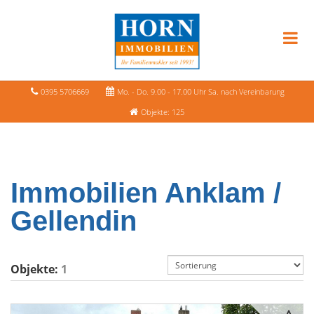
0395 5706669
Mo. - Do. 9.00 - 17.00 Uhr Sa. nach Vereinbarung
Objekte: 125
Immobilien Anklam /
Gellendin
Objekte:
1