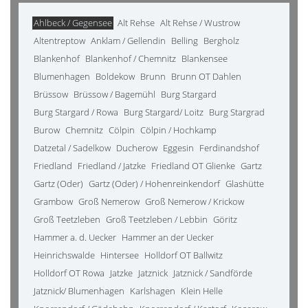
Ahlbeck / Gegensee
Alt Rehse
Alt Rehse / Wustrow
Altentreptow
Anklam / Gellendin
Belling
Bergholz
Blankenhof
Blankenhof / Chemnitz
Blankensee
Blumenhagen
Boldekow
Brunn
Brunn OT Dahlen
Brüssow
Brüssow / Bagemühl
Burg Stargard
Burg Stargard / Rowa
Burg Stargard/ Loitz
Burg Stargrad
Burow
Chemnitz
Cölpin
Cölpin / Hochkamp
Datzetal / Sadelkow
Ducherow
Eggesin
Ferdinandshof
Friedland
Friedland / Jatzke
Friedland OT Glienke
Gartz
Gartz (Oder)
Gartz (Oder) / Hohenreinkendorf
Glashütte
Grambow
Groß Nemerow
Groß Nemerow / Krickow
Groß Teetzleben
Groß Teetzleben / Lebbin
Göritz
Hammer a. d. Uecker
Hammer an der Uecker
Heinrichswalde
Hintersee
Holldorf OT Ballwitz
Holldorf OT Rowa
Jatzke
Jatznick
Jatznick / Sandförde
Jatznick/ Blumenhagen
Karlshagen
Klein Helle