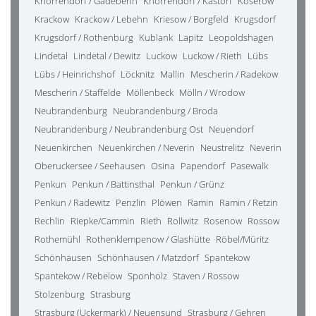
Knorrendorf / Gädebehn
Knorrendorf / Kastorf
Koserow
Krackow
Krackow / Lebehn
Kriesow / Borgfeld
Krugsdorf
Krugsdorf / Rothenburg
Kublank
Lapitz
Leopoldshagen
Lindetal
Lindetal / Dewitz
Luckow
Luckow / Rieth
Lübs
Lübs / Heinrichshof
Löcknitz
Mallin
Mescherin / Radekow
Mescherin / Staffelde
Möllenbeck
Mölln / Wrodow
Neubrandenburg
Neubrandenburg / Broda
Neubrandenburg / Neubrandenburg Ost
Neuendorf
Neuenkirchen
Neuenkirchen / Neverin
Neustrelitz
Neverin
Oberuckersee / Seehausen
Osina
Papendorf
Pasewalk
Penkun
Penkun / Battinsthal
Penkun / Grünz
Penkun / Radewitz
Penzlin
Plöwen
Ramin
Ramin / Retzin
Rechlin
Riepke/Cammin
Rieth
Rollwitz
Rosenow
Rossow
Rothemühl
Rothenklempenow / Glashütte
Röbel/Müritz
Schönhausen
Schönhausen / Matzdorf
Spantekow
Spantekow / Rebelow
Sponholz
Staven / Rossow
Stolzenburg
Strasburg
Strasburg (Uckermark) / Neuensund
Strasburg / Gehren