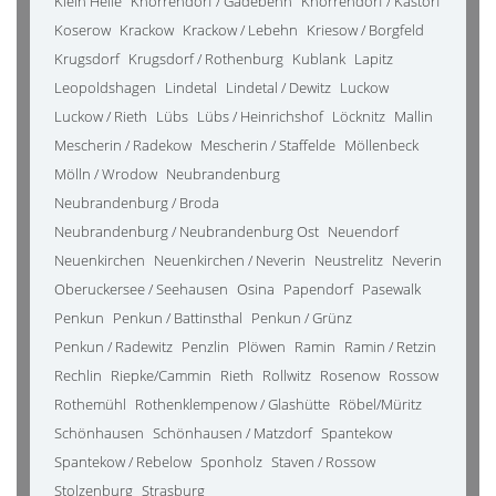
Klein Helle
Knorrendorf / Gädebehn
Knorrendorf / Kastorf
Koserow
Krackow
Krackow / Lebehn
Kriesow / Borgfeld
Krugsdorf
Krugsdorf / Rothenburg
Kublank
Lapitz
Leopoldshagen
Lindetal
Lindetal / Dewitz
Luckow
Luckow / Rieth
Lübs
Lübs / Heinrichshof
Löcknitz
Mallin
Mescherin / Radekow
Mescherin / Staffelde
Möllenbeck
Mölln / Wrodow
Neubrandenburg
Neubrandenburg / Broda
Neubrandenburg / Neubrandenburg Ost
Neuendorf
Neuenkirchen
Neuenkirchen / Neverin
Neustrelitz
Neverin
Oberuckersee / Seehausen
Osina
Papendorf
Pasewalk
Penkun
Penkun / Battinsthal
Penkun / Grünz
Penkun / Radewitz
Penzlin
Plöwen
Ramin
Ramin / Retzin
Rechlin
Riepke/Cammin
Rieth
Rollwitz
Rosenow
Rossow
Rothemühl
Rothenklempenow / Glashütte
Röbel/Müritz
Schönhausen
Schönhausen / Matzdorf
Spantekow
Spantekow / Rebelow
Sponholz
Staven / Rossow
Stolzenburg
Strasburg