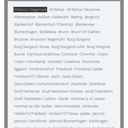
Ahlbeck / Gegensee
Alt Rehse
Alt Rehse / Wustrow
Altentreptow
Anklam / Gellendin
Belling
Bergholz
Blankenhof
Blankenhof / Chemnitz
Blankensee
Blumenhagen
Boldekow
Brunn
Brunn OT Dahlen
Brüssow
Brüssow / Bagemühl
Burg Stargard
Burg Stargard / Rowa
Burg Stargard/ Loitz
Burg Stargrad
Burow
Carmzow-Wallmow / Cremzow
Chemnitz
Cölpin
Cölpin / Hochkamp
Datzetal / Sadelkow
Ducherow
Eggesin
Ferdinandshof
Friedland
Friedland / Jatzke
Friedland OT Glienke
Gartz
Gartz (Oder)
Gartz (Oder) / Hohenreinkendorf
Glashütte
Grambow
Groß Nemerow
Groß Nemerow / Krickow
Groß Teetzleben
Groß Teetzleben / Lebbin
Göritz
Hammer a. d. Uecker
Hammer an der Uecker
Heinrichswalde
Hintersee
Holldorf OT Ballwitz
Holldorf OT Rowa
Jatzke
Jatznick
Jatznick / Sandförde
Jatznick/ Blumenhagen
Karlshagen