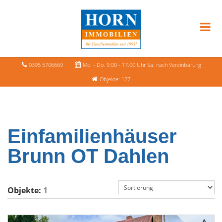
0395 5706669
Mo. - Do. 9.00 - 17.00 Uhr Sa. nach Vereinbarung
Objekte: 127
Einfamilienhäuser
Brunn OT Dahlen
Objekte:
1