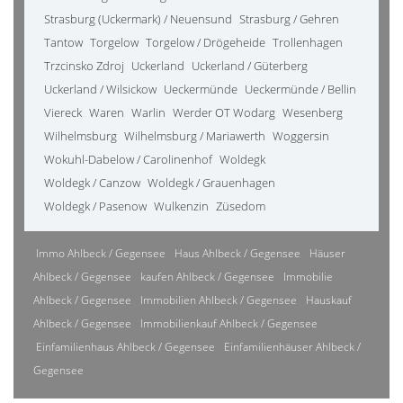
Strasburg (Uckermark) / Neuensund
Strasburg / Gehren
Tantow
Torgelow
Torgelow / Drögeheide
Trollenhagen
Trzcinsko Zdroj
Uckerland
Uckerland / Güterberg
Uckerland / Wilsickow
Ueckermünde
Ueckermünde / Bellin
Viereck
Waren
Warlin
Werder OT Wodarg
Wesenberg
Wilhelmsburg
Wilhelmsburg / Mariawerth
Woggersin
Wokuhl-Dabelow / Carolinenhof
Woldegk
Woldegk / Canzow
Woldegk / Grauenhagen
Woldegk / Pasenow
Wulkenzin
Züsedom
Immo Ahlbeck / Gegensee
Haus Ahlbeck / Gegensee
Häuser
Ahlbeck / Gegensee
kaufen Ahlbeck / Gegensee
Immobilie
Ahlbeck / Gegensee
Immobilien Ahlbeck / Gegensee
Hauskauf
Ahlbeck / Gegensee
Immobilienkauf Ahlbeck / Gegensee
Einfamilienhaus Ahlbeck / Gegensee
Einfamilienhäuser Ahlbeck /
Gegensee