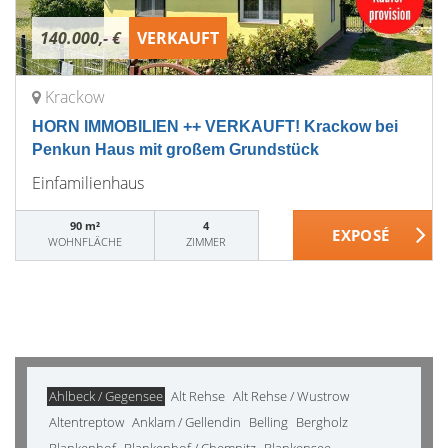
140.000,- €
VERKAUFT
Krackow
HORN IMMOBILIEN ++ VERKAUFT! Krackow bei
Penkun Haus mit großem Grundstück
Einfamilienhaus
90 m²
4
WOHNFLÄCHE
ZIMMER
Ahlbeck / Gegensee
Alt Rehse
Alt Rehse / Wustrow
Altentreptow
Anklam / Gellendin
Belling
Bergholz