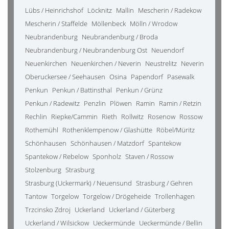
Lübs / Heinrichshof
Löcknitz
Mallin
Mescherin / Radekow
Mescherin / Staffelde
Möllenbeck
Mölln / Wrodow
Neubrandenburg
Neubrandenburg / Broda
Neubrandenburg / Neubrandenburg Ost
Neuendorf
Neuenkirchen
Neuenkirchen / Neverin
Neustrelitz
Neverin
Oberuckersee / Seehausen
Osina
Papendorf
Pasewalk
Penkun
Penkun / Battinsthal
Penkun / Grünz
Penkun / Radewitz
Penzlin
Plöwen
Ramin
Ramin / Retzin
Rechlin
Riepke/Cammin
Rieth
Rollwitz
Rosenow
Rossow
Rothemühl
Rothenklempenow / Glashütte
Röbel/Müritz
Schönhausen
Schönhausen / Matzdorf
Spantekow
Spantekow / Rebelow
Sponholz
Staven / Rossow
Stolzenburg
Strasburg
Strasburg (Uckermark) / Neuensund
Strasburg / Gehren
Tantow
Torgelow
Torgelow / Drögeheide
Trollenhagen
Trzcinsko Zdroj
Uckerland
Uckerland / Güterberg
Uckerland / Wilsickow
Ueckermünde
Ueckermünde / Bellin