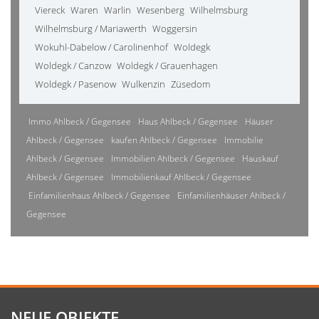
Viereck
Waren
Warlin
Wesenberg
Wilhelmsburg
Wilhelmsburg / Mariawerth
Woggersin
Wokuhl-Dabelow / Carolinenhof
Woldegk
Woldegk / Canzow
Woldegk / Grauenhagen
Woldegk / Pasenow
Wulkenzin
Züsedom
Immo Ahlbeck / Gegensee
Haus Ahlbeck / Gegensee
Häuser
Ahlbeck / Gegensee
kaufen Ahlbeck / Gegensee
Immobilie
Ahlbeck / Gegensee
Immobilien Ahlbeck / Gegensee
Hauskauf
Ahlbeck / Gegensee
Immobilienkauf Ahlbeck / Gegensee
Einfamilienhaus Ahlbeck / Gegensee
Einfamilienhäuser Ahlbeck /
Gegensee
NEUE OBJEKTE