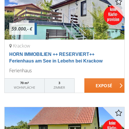
59.000,- €
Krackow
HORN IMMOBILIEN ++ RESERVIERT++
Ferienhaus am See in Lebehn bei Krackow
Ferienhaus
70 m²
3
WOHNFLÄCHE
ZIMMER