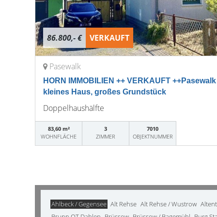
86.800,- €
VERKAUFT
Pasewalk
HORN IMMOBILIEN ++ VERKAUFT ++Pasewalk D
kleines Haus, großes Grundstück
Doppelhaushälfte
83,60 m²
3
7010
WOHNFLÄCHE
ZIMMER
OBJEKTNUMMER
Ahlbeck / Gegensee
Alt Rehse
Alt Rehse / Wustrow
Alten
Brunn OT Dahlen
Brüssow
Brüssow / Bagemühl
Burg St