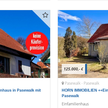
125.000,- €
Pasewalk - Pasewalk
haus in Pasewalk mit
HORN IMMOBILIEN ++Einf
Pasewalk
Einfamilienhaus