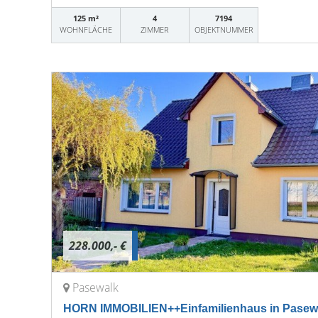
125 m²
4
7194
WOHNFLÄCHE
ZIMMER
OBJEKTNUMMER
228.000,- €
Pasewalk
HORN IMMOBILIEN++Einfamilienhaus in Pasewa