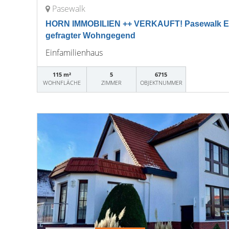
Pasewalk
HORN IMMOBILIEN ++ VERKAUFT! Pasewalk Ein
gefragter Wohngegend
Einfamilienhaus
115 m²
5
6715
WOHNFLÄCHE
ZIMMER
OBJEKTNUMMER