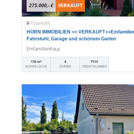
275.000,- €
VERKAUFT
Pasewalk
HORN IMMOBILIEN ++ VERKAUFT++Einfamilienh
Fahrstuhl, Garage und schönem Garten
Einfamilienhaus
110 m²
4
7113
WOHNFLÄCHE
ZIMMER
OBJEKTNUMMER