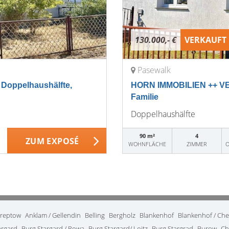
130.000,- €
VERKAUFT
Pasewalk
oppelhaushälfte,
HORN IMMOBILIEN ++ VER
Familie
Doppelhaushälfte
90 m²
4
ZUM EXPOSÉ
WOHNFLÄCHE
ZIMMER
O
treptow
Anklam / Gellendin
Belling
Bergholz
Blankenhof
Blankenhof / Ch
argard
Burg Stargard / Rowa
Burg Stargard/ Loitz
Burg Stargrad
Burow
Ch