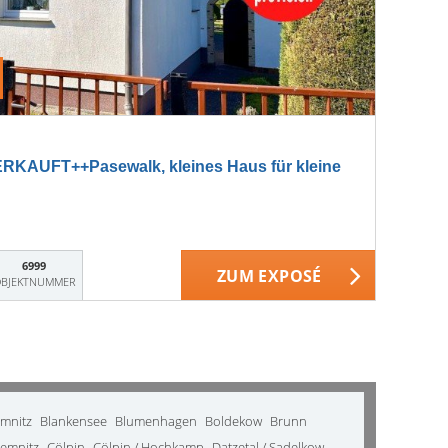
KAUFT++Pasewalk, kleines Haus für kleine
6999
ZUM EXPOSÉ
BJEKTNUMMER
emnitz
Blankensee
Blumenhagen
Boldekow
Brunn
emnitz
Cölpin
Cölpin / Hochkamp
Datzetal / Sadelkow