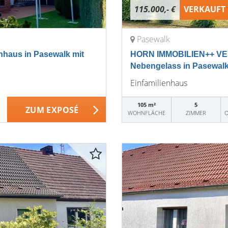
115.000,- €
VERKAUFT
Pasewalk
aus in Pasewalk mit
HORN IMMOBILIEN++ VER
Nebengelass in Pasewal
Einfamilienhaus
105 m²
5
ZUM EXPOSÉ
WOHNFLÄCHE
ZIMMER
O