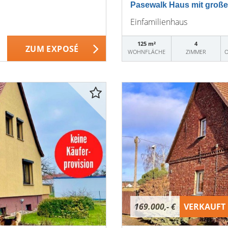
Pasewalk Haus mit groß
Einfamilienhaus
125 m²
4
ZUM EXPOSÉ
WOHNFLÄCHE
ZIMMER
O
169.000,- €
VERKAUFT