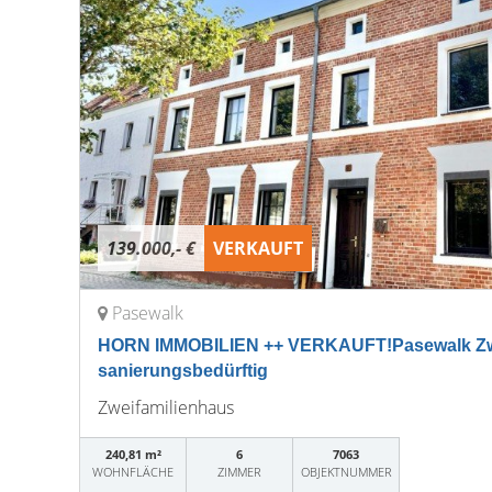
139.000,- €
VERKAUFT
Pasewalk
HORN IMMOBILIEN ++ VERKAUFT!Pasewalk Zw
sanierungsbedürftig
Zweifamilienhaus
240,81 m²
6
7063
WOHNFLÄCHE
ZIMMER
OBJEKTNUMMER