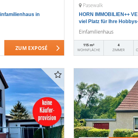
Pasewalk
familienhaus in
HORN IMMOBILIEN++ VER
viel Platz für Ihre Hobby
Einfamilienhaus
115 m²
4
ZUM EXPOSÉ
WOHNFLÄCHE
ZIMMER
O