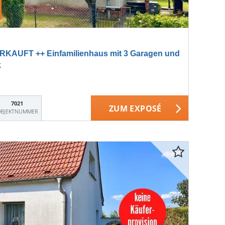
KAUFT ++ Einfamilienhaus mit 3 Garagen und
k
7021
ZUM EXPOSÉ
BJEKTNUMMER