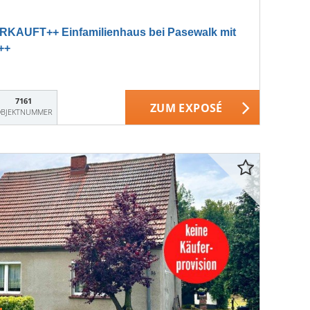
KAUFT++ Einfamilienhaus bei Pasewalk mit
s++
7161
ZUM EXPOSÉ
BJEKTNUMMER