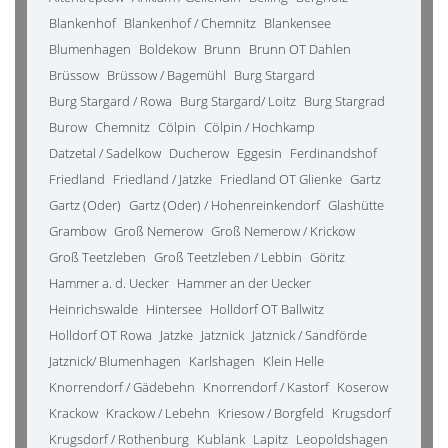
Blankenhof
Blankenhof / Chemnitz
Blankensee
Blumenhagen
Boldekow
Brunn
Brunn OT Dahlen
Brüssow
Brüssow / Bagemühl
Burg Stargard
Burg Stargard / Rowa
Burg Stargard/ Loitz
Burg Stargrad
Burow
Chemnitz
Cölpin
Cölpin / Hochkamp
Datzetal / Sadelkow
Ducherow
Eggesin
Ferdinandshof
Friedland
Friedland / Jatzke
Friedland OT Glienke
Gartz
Gartz (Oder)
Gartz (Oder) / Hohenreinkendorf
Glashütte
Grambow
Groß Nemerow
Groß Nemerow / Krickow
Groß Teetzleben
Groß Teetzleben / Lebbin
Göritz
Hammer a. d. Uecker
Hammer an der Uecker
Heinrichswalde
Hintersee
Holldorf OT Ballwitz
Holldorf OT Rowa
Jatzke
Jatznick
Jatznick / Sandförde
Jatznick/ Blumenhagen
Karlshagen
Klein Helle
Knorrendorf / Gädebehn
Knorrendorf / Kastorf
Koserow
Krackow
Krackow / Lebehn
Kriesow / Borgfeld
Krugsdorf
Krugsdorf / Rothenburg
Kublank
Lapitz
Leopoldshagen