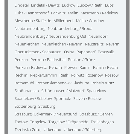
Lindetal
Lindetal / Dewitz
Luckow
Luckow / Rieth
Lübs
Lübs / Heinrichshof
Löcknitz
Mallin
Mescherin / Radekow
Mescherin / Staffelde
Möllenbeck
Mölln / Wrodow
Neubrandenburg
Neubrandenburg / Broda
Neubrandenburg / Neubrandenburg Ost
Neuendorf
Neuenkirchen
Neuenkirchen / Neverin
Neustrelitz
Neverin
Oberuckersee / Seehausen
Osina
Papendorf
Pasewalk
Penkun
Penkun / Battinsthal
Penkun / Grünz
Penkun / Radewitz
Penzlin
Plöwen
Ramin
Ramin / Retzin
Rechlin
Riepke/Cammin
Rieth
Rollwitz
Rosenow
Rossow
Rothemühl
Rothenklempenow / Glashütte
Röbel/Müritz
Schönhausen
Schönhausen / Matzdorf
Spantekow
Spantekow / Rebelow
Sponholz
Staven / Rossow
Stolzenburg
Strasburg
Strasburg (Uckermark) / Neuensund
Strasburg / Gehren
Tantow
Torgelow
Torgelow / Drögeheide
Trollenhagen
Trzcinsko Zdroj
Uckerland
Uckerland / Güterberg