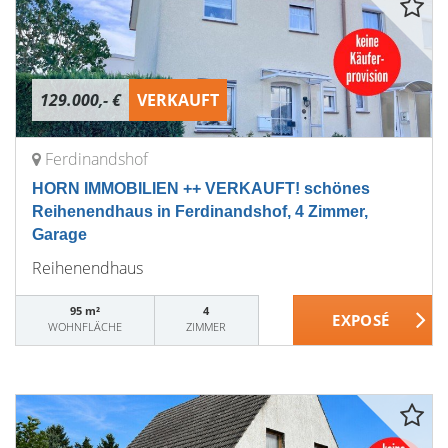
129.000,- €
VERKAUFT
Ferdinandshof
HORN IMMOBILIEN ++ VERKAUFT! schönes
Reihenendhaus in Ferdinandshof, 4 Zimmer,
Garage
Reihenendhaus
95 m²
4
WOHNFLÄCHE
ZIMMER