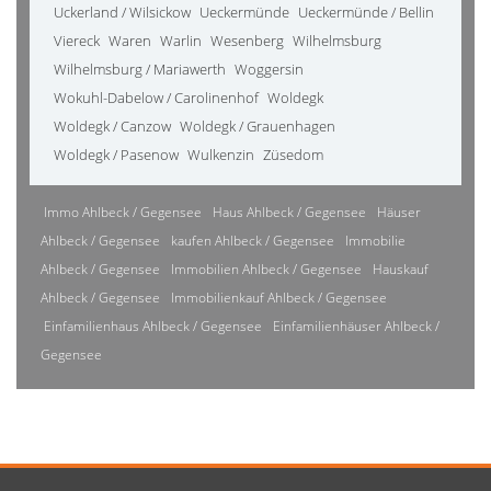
Uckerland / Wilsickow
Ueckermünde
Ueckermünde / Bellin
Viereck
Waren
Warlin
Wesenberg
Wilhelmsburg
Wilhelmsburg / Mariawerth
Woggersin
Wokuhl-Dabelow / Carolinenhof
Woldegk
Woldegk / Canzow
Woldegk / Grauenhagen
Woldegk / Pasenow
Wulkenzin
Züsedom
Immo Ahlbeck / Gegensee
Haus Ahlbeck / Gegensee
Häuser
Ahlbeck / Gegensee
kaufen Ahlbeck / Gegensee
Immobilie
Ahlbeck / Gegensee
Immobilien Ahlbeck / Gegensee
Hauskauf
Ahlbeck / Gegensee
Immobilienkauf Ahlbeck / Gegensee
Einfamilienhaus Ahlbeck / Gegensee
Einfamilienhäuser Ahlbeck /
Gegensee