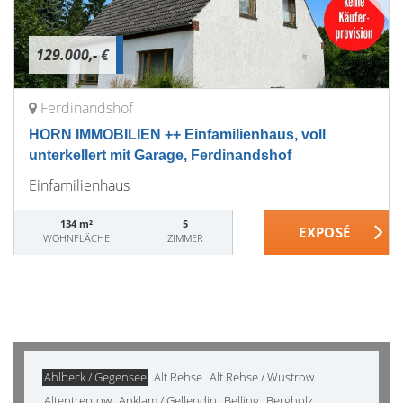
129.000,- €
Ferdinandshof
HORN IMMOBILIEN ++ Einfamilienhaus, voll
unterkellert mit Garage, Ferdinandshof
Einfamilienhaus
134 m²
5
WOHNFLÄCHE
ZIMMER
Ahlbeck / Gegensee
Alt Rehse
Alt Rehse / Wustrow
Altentreptow
Anklam / Gellendin
Belling
Bergholz