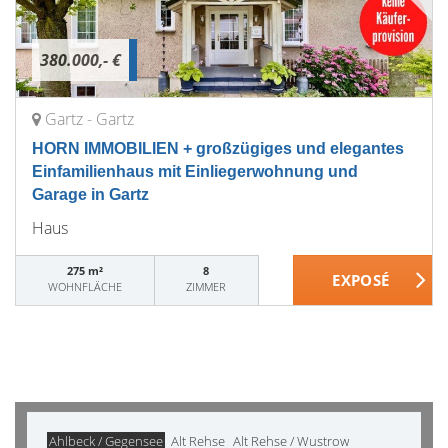
380.000,- €
Gartz - Gartz
HORN IMMOBILIEN + großzügiges und elegantes
Einfamilienhaus mit Einliegerwohnung und
Garage in Gartz
Haus
275 m²
8
WOHNFLÄCHE
ZIMMER
Ahlbeck / Gegensee
Alt Rehse
Alt Rehse / Wustrow