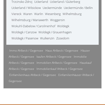
Trzcinsko Zdroj
Uckerland
Uckerland / Güterberg
Uckerland / Wilsickow
Ueckermünde
Ueckermünde / Bellin
Viereck
Waren
Warlin
Wesenberg
Wilhelmsburg
Wilhelmsburg / Mariawerth
Woggersin
Wokuhl-Dabelow / Carolinenhof
Woldegk
Woldegk / Canzow
Woldegk / Grauenhagen
Woldegk / Pasenow
Wulkenzin
Züsedom
Immo Ahlbeck / Gegensee
Haus Ahlbeck / Gegensee
Häuser
Ahlbeck / Gegensee
kaufen Ahlbeck / Gegensee
Immobilie
Ahlbeck / Gegensee
Immobilien Ahlbeck / Gegensee
Hauskauf
Ahlbeck / Gegensee
Immobilienkauf Ahlbeck / Gegensee
Einfamilienhaus Ahlbeck / Gegensee
Einfamilienhäuser Ahlbeck /
Gegensee