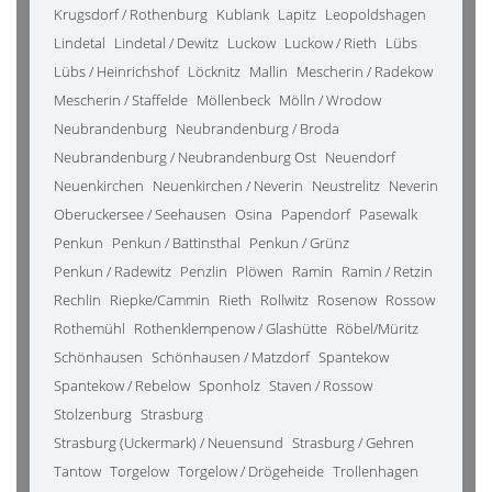
Krugsdorf / Rothenburg
Kublank
Lapitz
Leopoldshagen
Lindetal
Lindetal / Dewitz
Luckow
Luckow / Rieth
Lübs
Lübs / Heinrichshof
Löcknitz
Mallin
Mescherin / Radekow
Mescherin / Staffelde
Möllenbeck
Mölln / Wrodow
Neubrandenburg
Neubrandenburg / Broda
Neubrandenburg / Neubrandenburg Ost
Neuendorf
Neuenkirchen
Neuenkirchen / Neverin
Neustrelitz
Neverin
Oberuckersee / Seehausen
Osina
Papendorf
Pasewalk
Penkun
Penkun / Battinsthal
Penkun / Grünz
Penkun / Radewitz
Penzlin
Plöwen
Ramin
Ramin / Retzin
Rechlin
Riepke/Cammin
Rieth
Rollwitz
Rosenow
Rossow
Rothemühl
Rothenklempenow / Glashütte
Röbel/Müritz
Schönhausen
Schönhausen / Matzdorf
Spantekow
Spantekow / Rebelow
Sponholz
Staven / Rossow
Stolzenburg
Strasburg
Strasburg (Uckermark) / Neuensund
Strasburg / Gehren
Tantow
Torgelow
Torgelow / Drögeheide
Trollenhagen