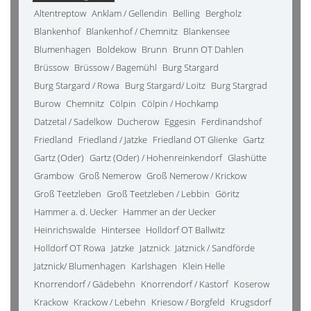
Altentreptow
Anklam / Gellendin
Belling
Bergholz
Blankenhof
Blankenhof / Chemnitz
Blankensee
Blumenhagen
Boldekow
Brunn
Brunn OT Dahlen
Brüssow
Brüssow / Bagemühl
Burg Stargard
Burg Stargard / Rowa
Burg Stargard/ Loitz
Burg Stargrad
Burow
Chemnitz
Cölpin
Cölpin / Hochkamp
Datzetal / Sadelkow
Ducherow
Eggesin
Ferdinandshof
Friedland
Friedland / Jatzke
Friedland OT Glienke
Gartz
Gartz (Oder)
Gartz (Oder) / Hohenreinkendorf
Glashütte
Grambow
Groß Nemerow
Groß Nemerow / Krickow
Groß Teetzleben
Groß Teetzleben / Lebbin
Göritz
Hammer a. d. Uecker
Hammer an der Uecker
Heinrichswalde
Hintersee
Holldorf OT Ballwitz
Holldorf OT Rowa
Jatzke
Jatznick
Jatznick / Sandförde
Jatznick/ Blumenhagen
Karlshagen
Klein Helle
Knorrendorf / Gädebehn
Knorrendorf / Kastorf
Koserow
Krackow
Krackow / Lebehn
Kriesow / Borgfeld
Krugsdorf