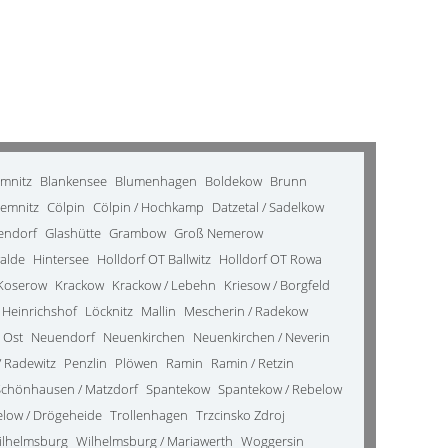
emnitz
Blankensee
Blumenhagen
Boldekow
Brunn
emnitz
Cölpin
Cölpin / Hochkamp
Datzetal / Sadelkow
kendorf
Glashütte
Grambow
Groß Nemerow
alde
Hintersee
Holldorf OT Ballwitz
Holldorf OT Rowa
Koserow
Krackow
Krackow / Lebehn
Kriesow / Borgfeld
 Heinrichshof
Löcknitz
Mallin
Mescherin / Radekow
 Ost
Neuendorf
Neuenkirchen
Neuenkirchen / Neverin
 Radewitz
Penzlin
Plöwen
Ramin
Ramin / Retzin
Schönhausen / Matzdorf
Spantekow
Spantekow / Rebelow
elow / Drögeheide
Trollenhagen
Trzcinsko Zdroj
ilhelmsburg
Wilhelmsburg / Mariawerth
Woggersin