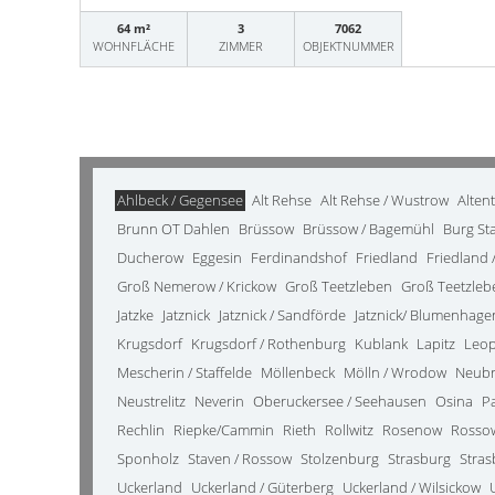
64 m²
3
7062
WOHNFLÄCHE
ZIMMER
OBJEKTNUMMER
Ahlbeck / Gegensee
Alt Rehse
Alt Rehse / Wustrow
Alten
Brunn OT Dahlen
Brüssow
Brüssow / Bagemühl
Burg St
Ducherow
Eggesin
Ferdinandshof
Friedland
Friedland /
Groß Nemerow / Krickow
Groß Teetzleben
Groß Teetzleb
Jatzke
Jatznick
Jatznick / Sandförde
Jatznick/ Blumenhage
Krugsdorf
Krugsdorf / Rothenburg
Kublank
Lapitz
Leo
Mescherin / Staffelde
Möllenbeck
Mölln / Wrodow
Neub
Neustrelitz
Neverin
Oberuckersee / Seehausen
Osina
P
Rechlin
Riepke/Cammin
Rieth
Rollwitz
Rosenow
Rosso
Sponholz
Staven / Rossow
Stolzenburg
Strasburg
Stras
Uckerland
Uckerland / Güterberg
Uckerland / Wilsickow