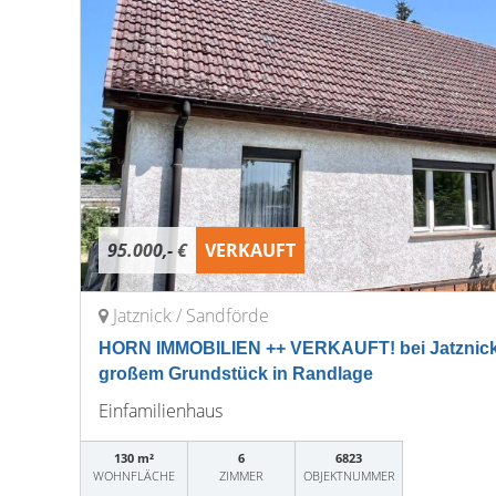
95.000,- €
VERKAUFT
Jatznick / Sandförde
HORN IMMOBILIEN ++ VERKAUFT! bei Jatznick
großem Grundstück in Randlage
Einfamilienhaus
130 m²
6
6823
WOHNFLÄCHE
ZIMMER
OBJEKTNUMMER