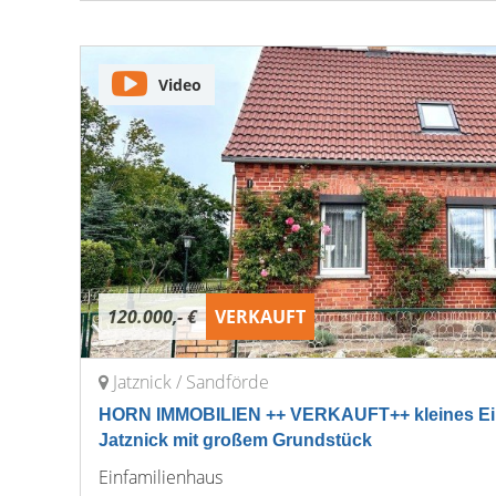
Video
120.000,- €
VERKAUFT
Jatznick / Sandförde
HORN IMMOBILIEN ++ VERKAUFT++ kleines Ein
Jatznick mit großem Grundstück
Einfamilienhaus