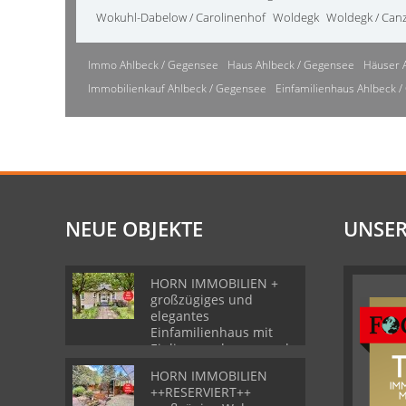
Wokuhl-Dabelow / Carolinenhof
Woldegk
Woldegk / Can
Immo Ahlbeck / Gegensee
Haus Ahlbeck / Gegensee
Häuser 
Immobilienkauf Ahlbeck / Gegensee
Einfamilienhaus Ahlbeck 
NEUE OBJEKTE
UNSER
HORN IMMOBILIEN +
großzügiges und
elegantes
Einfamilienhaus mit
Einliegerwohnung und
Garage in Gartz
HORN IMMOBILIEN
++RESERVIERT++