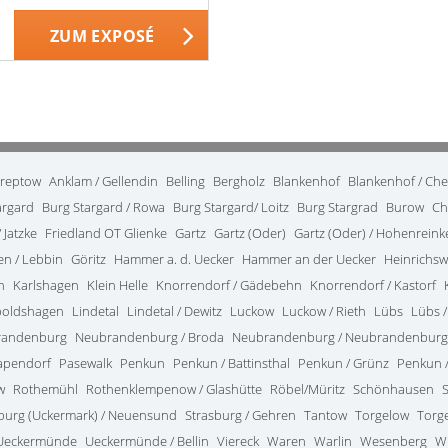
ZUM EXPOSÉ
treptow
Anklam / Gellendin
Belling
Bergholz
Blankenhof
Blankenhof / Ch
argard
Burg Stargard / Rowa
Burg Stargard/ Loitz
Burg Stargrad
Burow
Ch
 Jatzke
Friedland OT Glienke
Gartz
Gartz (Oder)
Gartz (Oder) / Hohenrein
en / Lebbin
Göritz
Hammer a. d. Uecker
Hammer an der Uecker
Heinrichsw
n
Karlshagen
Klein Helle
Knorrendorf / Gädebehn
Knorrendorf / Kastorf
poldshagen
Lindetal
Lindetal / Dewitz
Luckow
Luckow / Rieth
Lübs
Lübs /
randenburg
Neubrandenburg / Broda
Neubrandenburg / Neubrandenburg
apendorf
Pasewalk
Penkun
Penkun / Battinsthal
Penkun / Grünz
Penkun /
w
Rothemühl
Rothenklempenow / Glashütte
Röbel/Müritz
Schönhausen
burg (Uckermark) / Neuensund
Strasburg / Gehren
Tantow
Torgelow
Torg
Ueckermünde
Ueckermünde / Bellin
Viereck
Waren
Warlin
Wesenberg
W