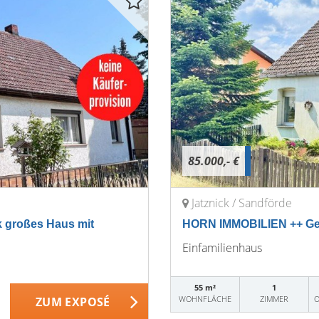
85.000,- €
Jatznick / Sandförde
 großes Haus mit
HORN IMMOBILIEN ++ Gem
Einfamilienhaus
55 m²
1
WOHNFLÄCHE
ZIMMER
O
ZUM EXPOSÉ