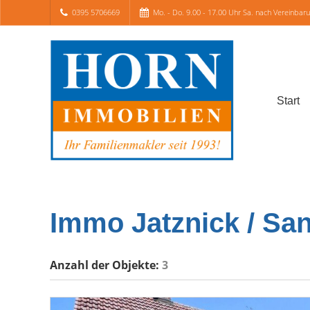
0395 5706669
Mo. - Do. 9.00 - 17.00 Uhr Sa. nach Vereinbar
Start
Immo Jatznick / Sa
Anzahl der
Objekte:
3