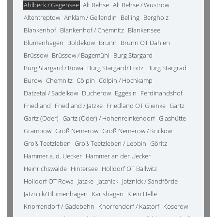
Ahlbeck / Gegensee
Alt Rehse
Alt Rehse / Wustrow
Altentreptow
Anklam / Gellendin
Belling
Bergholz
Blankenhof
Blankenhof / Chemnitz
Blankensee
Blumenhagen
Boldekow
Brunn
Brunn OT Dahlen
Brüssow
Brüssow / Bagemühl
Burg Stargard
Burg Stargard / Rowa
Burg Stargard/ Loitz
Burg Stargrad
Burow
Chemnitz
Cölpin
Cölpin / Hochkamp
Datzetal / Sadelkow
Ducherow
Eggesin
Ferdinandshof
Friedland
Friedland / Jatzke
Friedland OT Glienke
Gartz
Gartz (Oder)
Gartz (Oder) / Hohenreinkendorf
Glashütte
Grambow
Groß Nemerow
Groß Nemerow / Krickow
Groß Teetzleben
Groß Teetzleben / Lebbin
Göritz
Hammer a. d. Uecker
Hammer an der Uecker
Heinrichswalde
Hintersee
Holldorf OT Ballwitz
Holldorf OT Rowa
Jatzke
Jatznick
Jatznick / Sandförde
Jatznick/ Blumenhagen
Karlshagen
Klein Helle
Knorrendorf / Gädebehn
Knorrendorf / Kastorf
Koserow