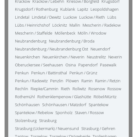
Krackow
Krackow / Lebehn
Kriesow / Borgfeld
Krugsdorf
Krugsdorf / Rothenburg
Kublank
Lapitz
Leopoldshagen
Lindetal
Lindetal / Dewitz
Luckow
Luckow / Rieth
Lübs
Lübs / Heinrichshof
Löcknitz
Mallin
Mescherin / Radekow
Mescherin / Staffelde
Möllenbeck
Mölln / Wrodow
Neubrandenburg
Neubrandenburg / Broda
Neubrandenburg / Neubrandenburg Ost
Neuendorf
Neuenkirchen
Neuenkirchen / Neverin
Neustrelitz
Neverin
Oberuckersee / Seehausen
Osina
Papendorf
Pasewalk
Penkun
Penkun / Battinsthal
Penkun / Grünz
Penkun / Radewitz
Penzlin
Plöwen
Ramin
Ramin / Retzin
Rechlin
Riepke/Cammin
Rieth
Rollwitz
Rosenow
Rossow
Rothemühl
Rothenklempenow / Glashütte
Röbel/Müritz
Schönhausen
Schönhausen / Matzdorf
Spantekow
Spantekow / Rebelow
Sponholz
Staven / Rossow
Stolzenburg
Strasburg
Strasburg (Uckermark) / Neuensund
Strasburg / Gehren
Tantow
Torgelow
Torgelow / Drögeheide
Trollenhagen