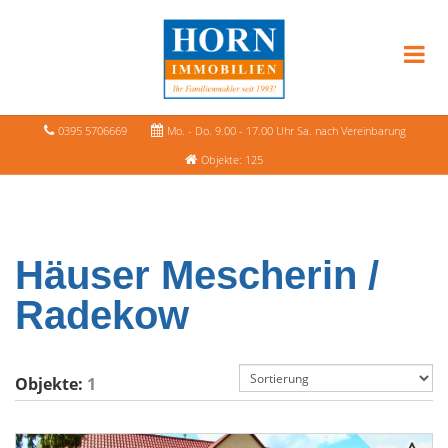
0395 5706669
Mo. - Do. 9.00 - 17.00 Uhr Sa. nach Vereinbarung
Objekte: 125
Häuser Mescherin /
Radekow
Objekte:
1