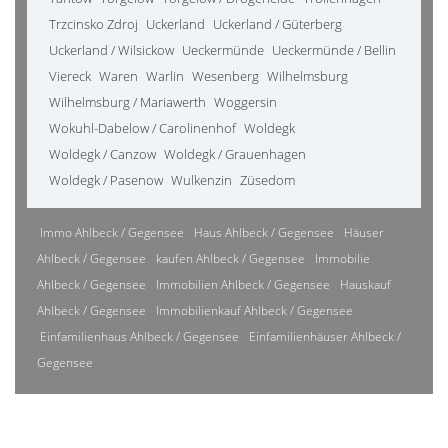
Trzcinsko Zdroj
Uckerland
Uckerland / Güterberg
Uckerland / Wilsickow
Ueckermünde
Ueckermünde / Bellin
Viereck
Waren
Warlin
Wesenberg
Wilhelmsburg
Wilhelmsburg / Mariawerth
Woggersin
Wokuhl-Dabelow / Carolinenhof
Woldegk
Woldegk / Canzow
Woldegk / Grauenhagen
Woldegk / Pasenow
Wulkenzin
Züsedom
Immo Ahlbeck / Gegensee
Haus Ahlbeck / Gegensee
Häuser
Ahlbeck / Gegensee
kaufen Ahlbeck / Gegensee
Immobilie
Ahlbeck / Gegensee
Immobilien Ahlbeck / Gegensee
Hauskauf
Ahlbeck / Gegensee
Immobilienkauf Ahlbeck / Gegensee
Einfamilienhaus Ahlbeck / Gegensee
Einfamilienhäuser Ahlbeck /
Gegensee