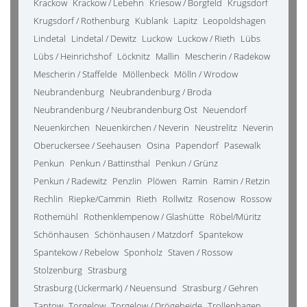
Krackow
Krackow / Lebehn
Kriesow / Borgfeld
Krugsdorf
Krugsdorf / Rothenburg
Kublank
Lapitz
Leopoldshagen
Lindetal
Lindetal / Dewitz
Luckow
Luckow / Rieth
Lübs
Lübs / Heinrichshof
Löcknitz
Mallin
Mescherin / Radekow
Mescherin / Staffelde
Möllenbeck
Mölln / Wrodow
Neubrandenburg
Neubrandenburg / Broda
Neubrandenburg / Neubrandenburg Ost
Neuendorf
Neuenkirchen
Neuenkirchen / Neverin
Neustrelitz
Neverin
Oberuckersee / Seehausen
Osina
Papendorf
Pasewalk
Penkun
Penkun / Battinsthal
Penkun / Grünz
Penkun / Radewitz
Penzlin
Plöwen
Ramin
Ramin / Retzin
Rechlin
Riepke/Cammin
Rieth
Rollwitz
Rosenow
Rossow
Rothemühl
Rothenklempenow / Glashütte
Röbel/Müritz
Schönhausen
Schönhausen / Matzdorf
Spantekow
Spantekow / Rebelow
Sponholz
Staven / Rossow
Stolzenburg
Strasburg
Strasburg (Uckermark) / Neuensund
Strasburg / Gehren
Tantow
Torgelow
Torgelow / Drögeheide
Trollenhagen