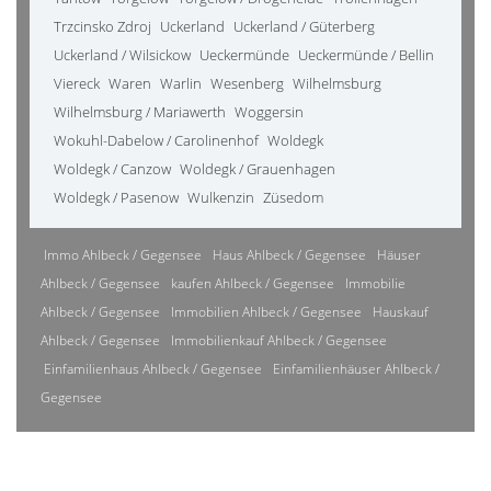
Trzcinsko Zdroj
Uckerland
Uckerland / Güterberg
Uckerland / Wilsickow
Ueckermünde
Ueckermünde / Bellin
Viereck
Waren
Warlin
Wesenberg
Wilhelmsburg
Wilhelmsburg / Mariawerth
Woggersin
Wokuhl-Dabelow / Carolinenhof
Woldegk
Woldegk / Canzow
Woldegk / Grauenhagen
Woldegk / Pasenow
Wulkenzin
Züsedom
Immo Ahlbeck / Gegensee
Haus Ahlbeck / Gegensee
Häuser
Ahlbeck / Gegensee
kaufen Ahlbeck / Gegensee
Immobilie
Ahlbeck / Gegensee
Immobilien Ahlbeck / Gegensee
Hauskauf
Ahlbeck / Gegensee
Immobilienkauf Ahlbeck / Gegensee
Einfamilienhaus Ahlbeck / Gegensee
Einfamilienhäuser Ahlbeck /
Gegensee