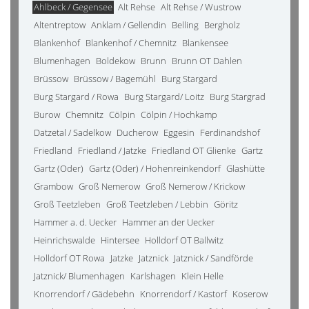
Ahlbeck / Gegensee
Alt Rehse
Alt Rehse / Wustrow
Altentreptow
Anklam / Gellendin
Belling
Bergholz
Blankenhof
Blankenhof / Chemnitz
Blankensee
Blumenhagen
Boldekow
Brunn
Brunn OT Dahlen
Brüssow
Brüssow / Bagemühl
Burg Stargard
Burg Stargard / Rowa
Burg Stargard/ Loitz
Burg Stargrad
Burow
Chemnitz
Cölpin
Cölpin / Hochkamp
Datzetal / Sadelkow
Ducherow
Eggesin
Ferdinandshof
Friedland
Friedland / Jatzke
Friedland OT Glienke
Gartz
Gartz (Oder)
Gartz (Oder) / Hohenreinkendorf
Glashütte
Grambow
Groß Nemerow
Groß Nemerow / Krickow
Groß Teetzleben
Groß Teetzleben / Lebbin
Göritz
Hammer a. d. Uecker
Hammer an der Uecker
Heinrichswalde
Hintersee
Holldorf OT Ballwitz
Holldorf OT Rowa
Jatzke
Jatznick
Jatznick / Sandförde
Jatznick/ Blumenhagen
Karlshagen
Klein Helle
Knorrendorf / Gädebehn
Knorrendorf / Kastorf
Koserow