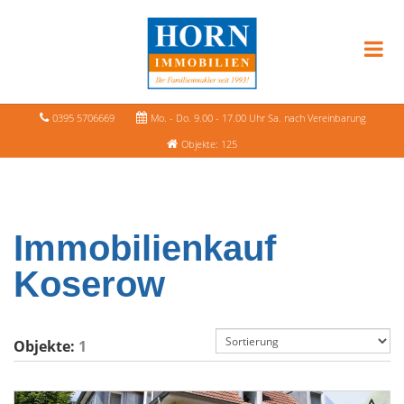
0395 5706669
Mo. - Do. 9.00 - 17.00 Uhr Sa. nach Vereinbarung
Objekte: 125
Immobilienkauf
Koserow
Objekte:
1