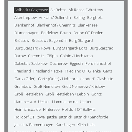
Ahlbeck / Gegensee
Alt Rehse
Alt Rehse / Wustrow
Altentreptow
Anklam / Gellendin
Belling
Bergholz
Blankenhof
Blankenhof / Chemnitz
Blankensee
Blumenhagen
Boldekow
Brunn
Brunn OT Dahlen
Brüssow
Brüssow / Bagemühl
Burg Stargard
Burg Stargard / Rowa
Burg Stargard/ Loitz
Burg Stargrad
Burow
Chemnitz
Cölpin
Cölpin / Hochkamp
Datzetal / Sadelkow
Ducherow
Eggesin
Ferdinandshof
Friedland
Friedland / Jatzke
Friedland OT Glienke
Gartz
Gartz (Oder)
Gartz (Oder) / Hohenreinkendorf
Glashütte
Grambow
Groß Nemerow
Groß Nemerow / Krickow
Groß Teetzleben
Groß Teetzleben / Lebbin
Göritz
Hammer a. d. Uecker
Hammer an der Uecker
Heinrichswalde
Hintersee
Holldorf OT Ballwitz
Holldorf OT Rowa
Jatzke
Jatznick
Jatznick / Sandförde
Jatznick/ Blumenhagen
Karlshagen
Klein Helle