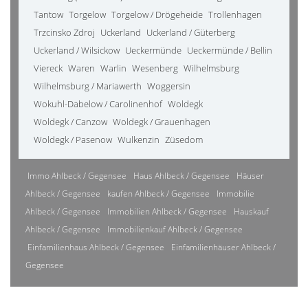
Tantow
Torgelow
Torgelow / Drögeheide
Trollenhagen
Trzcinsko Zdroj
Uckerland
Uckerland / Güterberg
Uckerland / Wilsickow
Ueckermünde
Ueckermünde / Bellin
Viereck
Waren
Warlin
Wesenberg
Wilhelmsburg
Wilhelmsburg / Mariawerth
Woggersin
Wokuhl-Dabelow / Carolinenhof
Woldegk
Woldegk / Canzow
Woldegk / Grauenhagen
Woldegk / Pasenow
Wulkenzin
Züsedom
Immo Ahlbeck / Gegensee
Haus Ahlbeck / Gegensee
Häuser
Ahlbeck / Gegensee
kaufen Ahlbeck / Gegensee
Immobilie
Ahlbeck / Gegensee
Immobilien Ahlbeck / Gegensee
Hauskauf
Ahlbeck / Gegensee
Immobilienkauf Ahlbeck / Gegensee
Einfamilienhaus Ahlbeck / Gegensee
Einfamilienhäuser Ahlbeck /
Gegensee