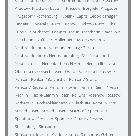
Knorrendorf / Gädebehn
Knorrendorf / Kastorf
Koserow
Krackow
Krackow / Lebehn
Kriesow / Borgfeld
Krugsdorf
Krugsdorf / Rothenburg
Kublank
Lapitz
Leopoldshagen
Lindetal
Lindetal / Dewitz
Luckow
Luckow / Rieth
Lübs
Lübs / Heinrichshof
Löcknitz
Mallin
Mescherin / Radekow
Mescherin / Staffelde
Möllenbeck
Mölln / Wrodow
Neubrandenburg
Neubrandenburg / Broda
Neubrandenburg / Neubrandenburg Ost
Neuendorf
Neuenkirchen
Neuenkirchen / Neverin
Neustrelitz
Neverin
Oberuckersee / Seehausen
Osina
Papendorf
Pasewalk
Penkun
Penkun / Battinsthal
Penkun / Grünz
Penkun / Radewitz
Penzlin
Plöwen
Ramin
Ramin / Retzin
Rechlin
Riepke/Cammin
Rieth
Rollwitz
Rosenow
Rossow
Rothemühl
Rothenklempenow / Glashütte
Röbel/Müritz
Schönhausen
Schönhausen / Matzdorf
Spantekow
Spantekow / Rebelow
Sponholz
Staven / Rossow
Stolzenburg
Strasburg
Strasburg (Uckermark) / Neuensund
Strasburg / Gehren