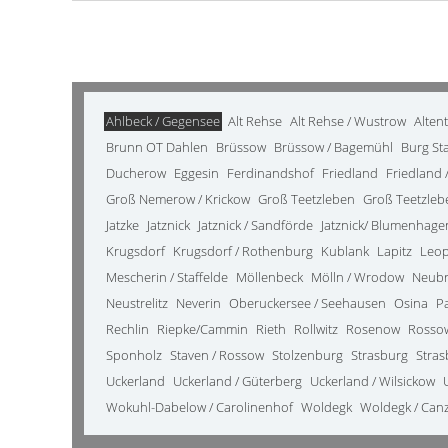
Ahlbeck / Gegensee
Alt Rehse
Alt Rehse / Wustrow
Alten
Brunn OT Dahlen
Brüssow
Brüssow / Bagemühl
Burg St
Ducherow
Eggesin
Ferdinandshof
Friedland
Friedland /
Groß Nemerow / Krickow
Groß Teetzleben
Groß Teetzleb
Jatzke
Jatznick
Jatznick / Sandförde
Jatznick/ Blumenhage
Krugsdorf
Krugsdorf / Rothenburg
Kublank
Lapitz
Leo
Mescherin / Staffelde
Möllenbeck
Mölln / Wrodow
Neub
Neustrelitz
Neverin
Oberuckersee / Seehausen
Osina
P
Rechlin
Riepke/Cammin
Rieth
Rollwitz
Rosenow
Rosso
Sponholz
Staven / Rossow
Stolzenburg
Strasburg
Stras
Uckerland
Uckerland / Güterberg
Uckerland / Wilsickow
Wokuhl-Dabelow / Carolinenhof
Woldegk
Woldegk / Can