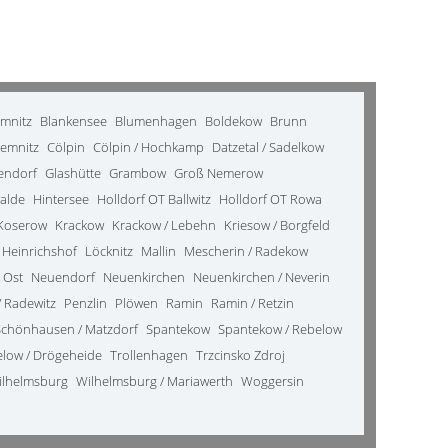
emnitz
Blankensee
Blumenhagen
Boldekow
Brunn
emnitz
Cölpin
Cölpin / Hochkamp
Datzetal / Sadelkow
kendorf
Glashütte
Grambow
Groß Nemerow
alde
Hintersee
Holldorf OT Ballwitz
Holldorf OT Rowa
Koserow
Krackow
Krackow / Lebehn
Kriesow / Borgfeld
 Heinrichshof
Löcknitz
Mallin
Mescherin / Radekow
 Ost
Neuendorf
Neuenkirchen
Neuenkirchen / Neverin
 Radewitz
Penzlin
Plöwen
Ramin
Ramin / Retzin
Schönhausen / Matzdorf
Spantekow
Spantekow / Rebelow
elow / Drögeheide
Trollenhagen
Trzcinsko Zdroj
ilhelmsburg
Wilhelmsburg / Mariawerth
Woggersin