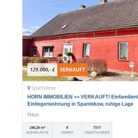
129.000,- €
VERKAUFT
Spantekow
HORN IMMOBILIEN ++ VERKAUFT! Einfamilien
Einliegerwohnung in Spantekow, ruhige Lage
Haus
248,20 m²
8
7217
WOHNFLÄCHE
ZIMMER
OBJEKTNUMMER