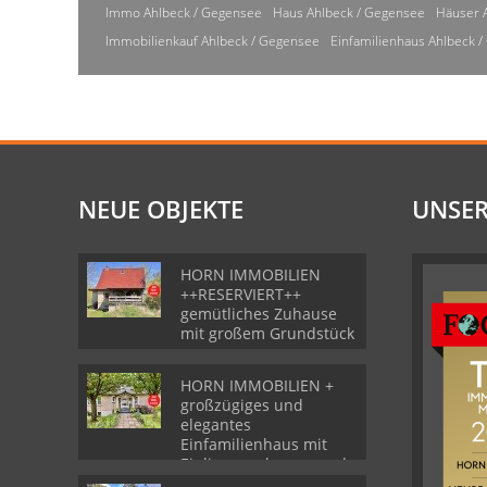
Immo Ahlbeck / Gegensee
Haus Ahlbeck / Gegensee
Häuser 
Immobilienkauf Ahlbeck / Gegensee
Einfamilienhaus Ahlbeck 
NEUE OBJEKTE
UNSER
HORN IMMOBILIEN
++RESERVIERT++
gemütliches Zuhause
mit großem Grundstück
HORN IMMOBILIEN +
großzügiges und
elegantes
Einfamilienhaus mit
Einliegerwohnung und
Garage in Gartz