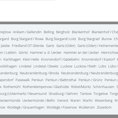
treptow
Anklam / Gellendin
Belling
Bergholz
Blankenhof
Blankenhof / Ch
argard
Burg Stargard / Rowa
Burg Stargard/ Loitz
Burg Stargrad
Burow
Ch
 Jatzke
Friedland OT Glienke
Gartz
Gartz (Oder)
Gartz (Oder) / Hohenrein
en / Lebbin
Göritz
Hammer a. d. Uecker
Hammer an der Uecker
Heinrichsw
n
Karlshagen
Klein Helle
Knorrendorf / Gädebehn
Knorrendorf / Kastorf
poldshagen
Lindetal
Lindetal / Dewitz
Luckow
Luckow / Rieth
Lübs
Lübs /
randenburg
Neubrandenburg / Broda
Neubrandenburg / Neubrandenburg
apendorf
Pasewalk
Penkun
Penkun / Battinsthal
Penkun / Grünz
Penkun /
w
Rothemühl
Rothenklempenow / Glashütte
Röbel/Müritz
Schönhausen
burg (Uckermark) / Neuensund
Strasburg / Gehren
Tantow
Torgelow
Torg
Ueckermünde
Ueckermünde / Bellin
Viereck
Waren
Warlin
Wesenberg
W
zow
Woldegk / Grauenhagen
Woldegk / Pasenow
Wulkenzin
Züsedom