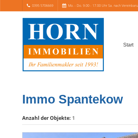
0395 5706669
Mo. - Do. 9.00 - 17.00 Uhr Sa. nach Vereinbar
Start
Immo Spantekow
Anzahl der
Objekte:
1