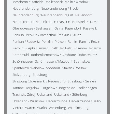
Mescherin / Staffelde
Möllenbeck
Mölln / Wrodow
Neubrandenburg
Neubrandenburg / Broda
Neubrandenburg / Neubrandenburg Ost
Neuendorf
Neuenkirchen
Neuenkirchen / Neverin
Neustrelitz
Neverin
Oberuckersee / Seehausen
Osina
Papendorf
Pasewalk
Penkun
Penkun / Battinsthal
Penkun / Grünz
Penkun / Radewitz
Penzlin
Plöwen
Ramin
Ramin / Retzin
Rechlin
Riepke/Cammin
Rieth
Rollwitz
Rosenow
Rossow
Rothemühl
Rothenklempenow / Glashütte
Röbel/Müritz
Schönhausen
Schönhausen / Matzdorf
Spantekow
Spantekow / Rebelow
Sponholz
Staven / Rossow
Stolzenburg
Strasburg
Strasburg (Uckermark) / Neuensund
Strasburg / Gehren
Tantow
Torgelow
Torgelow / Drögeheide
Trollenhagen
Trzcinsko Zdroj
Uckerland
Uckerland / Güterberg
Uckerland / Wilsickow
Ueckermünde
Ueckermünde / Bellin
Viereck
Waren
Warlin
Wesenberg
Wilhelmsburg