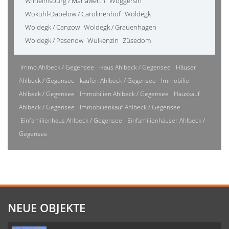
Wilhelmsburg / Mariawerth
Woggersin
Wokuhl-Dabelow / Carolinenhof
Woldegk
Woldegk / Canzow
Woldegk / Grauenhagen
Woldegk / Pasenow
Wulkenzin
Züsedom
Immo Ahlbeck / Gegensee
Haus Ahlbeck / Gegensee
Häuser
Ahlbeck / Gegensee
kaufen Ahlbeck / Gegensee
Immobilie
Ahlbeck / Gegensee
Immobilien Ahlbeck / Gegensee
Hauskauf
Ahlbeck / Gegensee
Immobilienkauf Ahlbeck / Gegensee
Einfamilienhaus Ahlbeck / Gegensee
Einfamilienhäuser Ahlbeck /
Gegensee
NEUE OBJEKTE