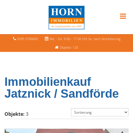
0395 5706669
Mo. - Do. 9.00 - 17.00 Uhr Sa. nach Vereinbarung
Objekte: 125
Immobilienkauf
Jatznick / Sandförde
Objekte:
3