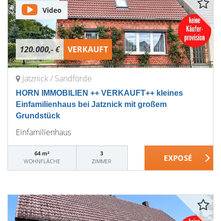
Video
120.000,- €
VERKAUFT
Jatznick / Sandförde
HORN IMMOBILIEN ++ VERKAUFT++ kleines
Einfamilienhaus bei Jatznick mit großem
Grundstück
Einfamilienhaus
64 m²
3
WOHNFLÄCHE
ZIMMER