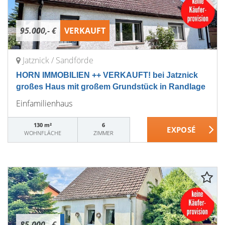
95.000,- €
VERKAUFT
Jatznick / Sandförde
HORN IMMOBILIEN ++ VERKAUFT! bei Jatznick
großes Haus mit großem Grundstück in Randlage
Einfamilienhaus
130 m²
6
WOHNFLÄCHE
ZIMMER
85.000,- €