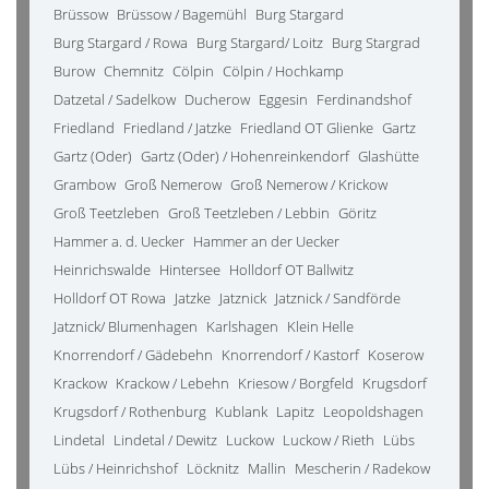
Brüssow
Brüssow / Bagemühl
Burg Stargard
Burg Stargard / Rowa
Burg Stargard/ Loitz
Burg Stargrad
Burow
Chemnitz
Cölpin
Cölpin / Hochkamp
Datzetal / Sadelkow
Ducherow
Eggesin
Ferdinandshof
Friedland
Friedland / Jatzke
Friedland OT Glienke
Gartz
Gartz (Oder)
Gartz (Oder) / Hohenreinkendorf
Glashütte
Grambow
Groß Nemerow
Groß Nemerow / Krickow
Groß Teetzleben
Groß Teetzleben / Lebbin
Göritz
Hammer a. d. Uecker
Hammer an der Uecker
Heinrichswalde
Hintersee
Holldorf OT Ballwitz
Holldorf OT Rowa
Jatzke
Jatznick
Jatznick / Sandförde
Jatznick/ Blumenhagen
Karlshagen
Klein Helle
Knorrendorf / Gädebehn
Knorrendorf / Kastorf
Koserow
Krackow
Krackow / Lebehn
Kriesow / Borgfeld
Krugsdorf
Krugsdorf / Rothenburg
Kublank
Lapitz
Leopoldshagen
Lindetal
Lindetal / Dewitz
Luckow
Luckow / Rieth
Lübs
Lübs / Heinrichshof
Löcknitz
Mallin
Mescherin / Radekow