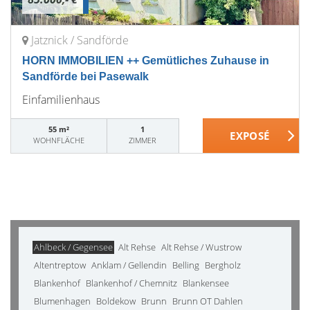
Jatznick / Sandförde
HORN IMMOBILIEN ++ Gemütliches Zuhause in
Sandförde bei Pasewalk
Einfamilienhaus
55 m²
1
WOHNFLÄCHE
ZIMMER
Ahlbeck / Gegensee
Alt Rehse
Alt Rehse / Wustrow
Altentreptow
Anklam / Gellendin
Belling
Bergholz
Blankenhof
Blankenhof / Chemnitz
Blankensee
Blumenhagen
Boldekow
Brunn
Brunn OT Dahlen