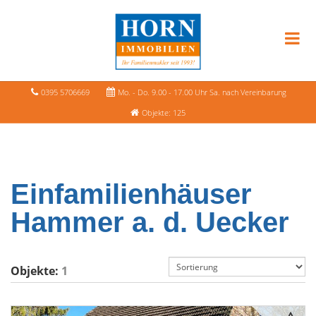
0395 5706669
Mo. - Do. 9.00 - 17.00 Uhr Sa. nach Vereinbarung
Objekte: 125
Einfamilienhäuser
Hammer a. d. Uecker
Objekte:
1