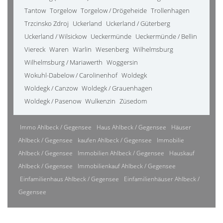
Tantow
Torgelow
Torgelow / Drögeheide
Trollenhagen
Trzcinsko Zdroj
Uckerland
Uckerland / Güterberg
Uckerland / Wilsickow
Ueckermünde
Ueckermünde / Bellin
Viereck
Waren
Warlin
Wesenberg
Wilhelmsburg
Wilhelmsburg / Mariawerth
Woggersin
Wokuhl-Dabelow / Carolinenhof
Woldegk
Woldegk / Canzow
Woldegk / Grauenhagen
Woldegk / Pasenow
Wulkenzin
Züsedom
Immo Ahlbeck / Gegensee
Haus Ahlbeck / Gegensee
Häuser
Ahlbeck / Gegensee
kaufen Ahlbeck / Gegensee
Immobilie
Ahlbeck / Gegensee
Immobilien Ahlbeck / Gegensee
Hauskauf
Ahlbeck / Gegensee
Immobilienkauf Ahlbeck / Gegensee
Einfamilienhaus Ahlbeck / Gegensee
Einfamilienhäuser Ahlbeck /
Gegensee