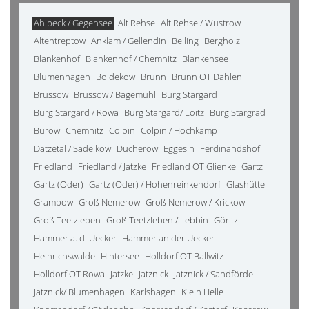
Ahlbeck / Gegensee
Alt Rehse
Alt Rehse / Wustrow
Altentreptow
Anklam / Gellendin
Belling
Bergholz
Blankenhof
Blankenhof / Chemnitz
Blankensee
Blumenhagen
Boldekow
Brunn
Brunn OT Dahlen
Brüssow
Brüssow / Bagemühl
Burg Stargard
Burg Stargard / Rowa
Burg Stargard/ Loitz
Burg Stargrad
Burow
Chemnitz
Cölpin
Cölpin / Hochkamp
Datzetal / Sadelkow
Ducherow
Eggesin
Ferdinandshof
Friedland
Friedland / Jatzke
Friedland OT Glienke
Gartz
Gartz (Oder)
Gartz (Oder) / Hohenreinkendorf
Glashütte
Grambow
Groß Nemerow
Groß Nemerow / Krickow
Groß Teetzleben
Groß Teetzleben / Lebbin
Göritz
Hammer a. d. Uecker
Hammer an der Uecker
Heinrichswalde
Hintersee
Holldorf OT Ballwitz
Holldorf OT Rowa
Jatzke
Jatznick
Jatznick / Sandförde
Jatznick/ Blumenhagen
Karlshagen
Klein Helle