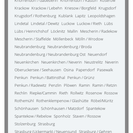
Knorrendorf / Gädebehn
Knorrendorf / Kastorf
Koserow
Krackow
Krackow / Lebehn
Kriesow / Borgfeld
Krugsdorf
Krugsdorf / Rothenburg
Kublank
Lapitz
Leopoldshagen
Lindetal
Lindetal / Dewitz
Luckow
Luckow / Rieth
Lübs
Lübs / Heinrichshof
Löcknitz
Mallin
Mescherin / Radekow
Mescherin / Staffelde
Möllenbeck
Mölln / Wrodow
Neubrandenburg
Neubrandenburg / Broda
Neubrandenburg / Neubrandenburg Ost
Neuendorf
Neuenkirchen
Neuenkirchen / Neverin
Neustrelitz
Neverin
Oberuckersee / Seehausen
Osina
Papendorf
Pasewalk
Penkun
Penkun / Battinsthal
Penkun / Grünz
Penkun / Radewitz
Penzlin
Plöwen
Ramin
Ramin / Retzin
Rechlin
Riepke/Cammin
Rieth
Rollwitz
Rosenow
Rossow
Rothemühl
Rothenklempenow / Glashütte
Röbel/Müritz
Schönhausen
Schönhausen / Matzdorf
Spantekow
Spantekow / Rebelow
Sponholz
Staven / Rossow
Stolzenburg
Strasburg
Strasburg (Uckermark) / Neuensund
Strasburg / Gehren