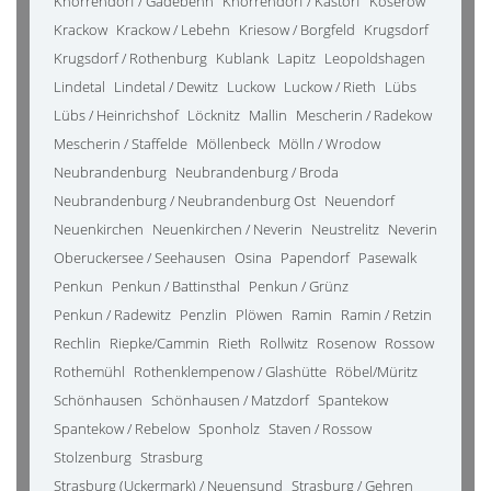
Knorrendorf / Gädebehn
Knorrendorf / Kastorf
Koserow
Krackow
Krackow / Lebehn
Kriesow / Borgfeld
Krugsdorf
Krugsdorf / Rothenburg
Kublank
Lapitz
Leopoldshagen
Lindetal
Lindetal / Dewitz
Luckow
Luckow / Rieth
Lübs
Lübs / Heinrichshof
Löcknitz
Mallin
Mescherin / Radekow
Mescherin / Staffelde
Möllenbeck
Mölln / Wrodow
Neubrandenburg
Neubrandenburg / Broda
Neubrandenburg / Neubrandenburg Ost
Neuendorf
Neuenkirchen
Neuenkirchen / Neverin
Neustrelitz
Neverin
Oberuckersee / Seehausen
Osina
Papendorf
Pasewalk
Penkun
Penkun / Battinsthal
Penkun / Grünz
Penkun / Radewitz
Penzlin
Plöwen
Ramin
Ramin / Retzin
Rechlin
Riepke/Cammin
Rieth
Rollwitz
Rosenow
Rossow
Rothemühl
Rothenklempenow / Glashütte
Röbel/Müritz
Schönhausen
Schönhausen / Matzdorf
Spantekow
Spantekow / Rebelow
Sponholz
Staven / Rossow
Stolzenburg
Strasburg
Strasburg (Uckermark) / Neuensund
Strasburg / Gehren