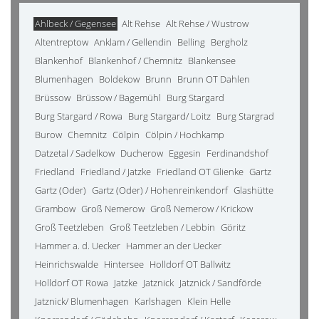
Ahlbeck / Gegensee
Alt Rehse
Alt Rehse / Wustrow
Altentreptow
Anklam / Gellendin
Belling
Bergholz
Blankenhof
Blankenhof / Chemnitz
Blankensee
Blumenhagen
Boldekow
Brunn
Brunn OT Dahlen
Brüssow
Brüssow / Bagemühl
Burg Stargard
Burg Stargard / Rowa
Burg Stargard/ Loitz
Burg Stargrad
Burow
Chemnitz
Cölpin
Cölpin / Hochkamp
Datzetal / Sadelkow
Ducherow
Eggesin
Ferdinandshof
Friedland
Friedland / Jatzke
Friedland OT Glienke
Gartz
Gartz (Oder)
Gartz (Oder) / Hohenreinkendorf
Glashütte
Grambow
Groß Nemerow
Groß Nemerow / Krickow
Groß Teetzleben
Groß Teetzleben / Lebbin
Göritz
Hammer a. d. Uecker
Hammer an der Uecker
Heinrichswalde
Hintersee
Holldorf OT Ballwitz
Holldorf OT Rowa
Jatzke
Jatznick
Jatznick / Sandförde
Jatznick/ Blumenhagen
Karlshagen
Klein Helle