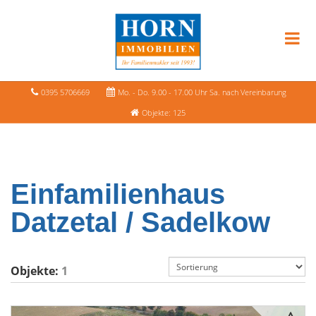
0395 5706669
Mo. - Do. 9.00 - 17.00 Uhr Sa. nach Vereinbarung
Objekte: 125
Einfamilienhaus
Datzetal / Sadelkow
Objekte:
1