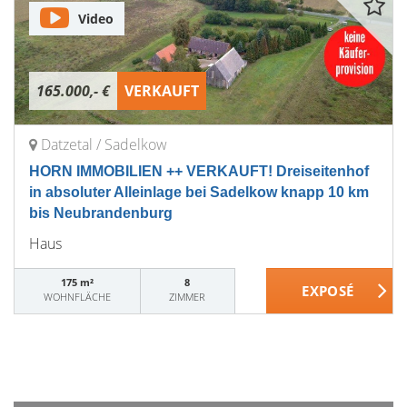
Video
165.000,- €
VERKAUFT
Datzetal / Sadelkow
HORN IMMOBILIEN ++ VERKAUFT! Dreiseitenhof
in absoluter Alleinlage bei Sadelkow knapp 10 km
bis Neubrandenburg
Haus
175 m²
8
WOHNFLÄCHE
ZIMMER