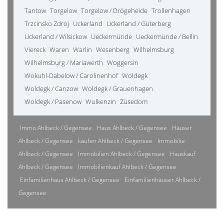
Tantow
Torgelow
Torgelow / Drögeheide
Trollenhagen
Trzcinsko Zdroj
Uckerland
Uckerland / Güterberg
Uckerland / Wilsickow
Ueckermünde
Ueckermünde / Bellin
Viereck
Waren
Warlin
Wesenberg
Wilhelmsburg
Wilhelmsburg / Mariawerth
Woggersin
Wokuhl-Dabelow / Carolinenhof
Woldegk
Woldegk / Canzow
Woldegk / Grauenhagen
Woldegk / Pasenow
Wulkenzin
Züsedom
Immo Ahlbeck / Gegensee
Haus Ahlbeck / Gegensee
Häuser
Ahlbeck / Gegensee
kaufen Ahlbeck / Gegensee
Immobilie
Ahlbeck / Gegensee
Immobilien Ahlbeck / Gegensee
Hauskauf
Ahlbeck / Gegensee
Immobilienkauf Ahlbeck / Gegensee
Einfamilienhaus Ahlbeck / Gegensee
Einfamilienhäuser Ahlbeck /
Gegensee