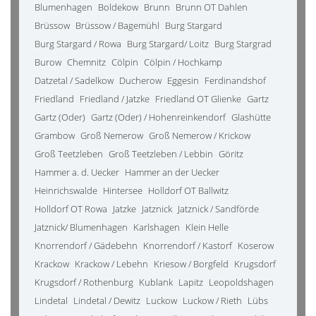
Blumenhagen
Boldekow
Brunn
Brunn OT Dahlen
Brüssow
Brüssow / Bagemühl
Burg Stargard
Burg Stargard / Rowa
Burg Stargard/ Loitz
Burg Stargrad
Burow
Chemnitz
Cölpin
Cölpin / Hochkamp
Datzetal / Sadelkow
Ducherow
Eggesin
Ferdinandshof
Friedland
Friedland / Jatzke
Friedland OT Glienke
Gartz
Gartz (Oder)
Gartz (Oder) / Hohenreinkendorf
Glashütte
Grambow
Groß Nemerow
Groß Nemerow / Krickow
Groß Teetzleben
Groß Teetzleben / Lebbin
Göritz
Hammer a. d. Uecker
Hammer an der Uecker
Heinrichswalde
Hintersee
Holldorf OT Ballwitz
Holldorf OT Rowa
Jatzke
Jatznick
Jatznick / Sandförde
Jatznick/ Blumenhagen
Karlshagen
Klein Helle
Knorrendorf / Gädebehn
Knorrendorf / Kastorf
Koserow
Krackow
Krackow / Lebehn
Kriesow / Borgfeld
Krugsdorf
Krugsdorf / Rothenburg
Kublank
Lapitz
Leopoldshagen
Lindetal
Lindetal / Dewitz
Luckow
Luckow / Rieth
Lübs