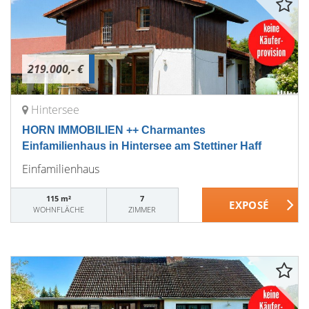
219.000,- €
Hintersee
HORN IMMOBILIEN ++ Charmantes
Einfamilienhaus in Hintersee am Stettiner Haff
Einfamilienhaus
115 m²
7
WOHNFLÄCHE
ZIMMER