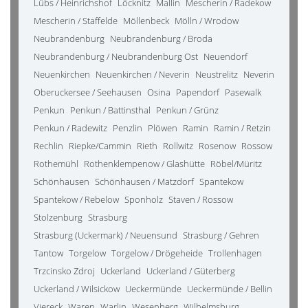
Lübs / Heinrichshof
Löcknitz
Mallin
Mescherin / Radekow
Mescherin / Staffelde
Möllenbeck
Mölln / Wrodow
Neubrandenburg
Neubrandenburg / Broda
Neubrandenburg / Neubrandenburg Ost
Neuendorf
Neuenkirchen
Neuenkirchen / Neverin
Neustrelitz
Neverin
Oberuckersee / Seehausen
Osina
Papendorf
Pasewalk
Penkun
Penkun / Battinsthal
Penkun / Grünz
Penkun / Radewitz
Penzlin
Plöwen
Ramin
Ramin / Retzin
Rechlin
Riepke/Cammin
Rieth
Rollwitz
Rosenow
Rossow
Rothemühl
Rothenklempenow / Glashütte
Röbel/Müritz
Schönhausen
Schönhausen / Matzdorf
Spantekow
Spantekow / Rebelow
Sponholz
Staven / Rossow
Stolzenburg
Strasburg
Strasburg (Uckermark) / Neuensund
Strasburg / Gehren
Tantow
Torgelow
Torgelow / Drögeheide
Trollenhagen
Trzcinsko Zdroj
Uckerland
Uckerland / Güterberg
Uckerland / Wilsickow
Ueckermünde
Ueckermünde / Bellin
Viereck
Waren
Warlin
Wesenberg
Wilhelmsburg