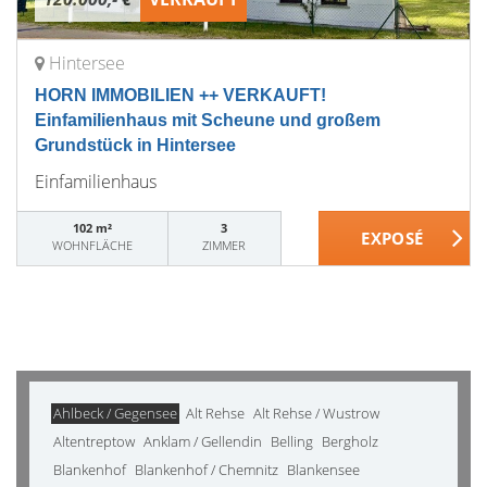
Hintersee
HORN IMMOBILIEN ++ VERKAUFT!
Einfamilienhaus mit Scheune und großem
Grundstück in Hintersee
Einfamilienhaus
102 m²
3
WOHNFLÄCHE
ZIMMER
Ahlbeck / Gegensee
Alt Rehse
Alt Rehse / Wustrow
Altentreptow
Anklam / Gellendin
Belling
Bergholz
Blankenhof
Blankenhof / Chemnitz
Blankensee