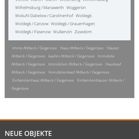
Wilhelmsburg / Mariawerth
Woggersin
Wokuhl-Dabelow / Carolinenhof
Woldegk
Woldegk / Canzow
Woldegk / Grauenhagen
Woldegk / Pasenow
Wulkenzin
Züsedom
Immo Ahlbeck / Gegensee
Haus Ahlbeck / Gegensee
Häuser
Ahlbeck / Gegensee
kaufen Ahlbeck / Gegensee
Immobilie
Ahlbeck / Gegensee
Immobilien Ahlbeck / Gegensee
Hauskauf
Ahlbeck / Gegensee
Immobilienkauf Ahlbeck / Gegensee
Einfamilienhaus Ahlbeck / Gegensee
Einfamilienhäuser Ahlbeck /
Gegensee
NEUE OBJEKTE