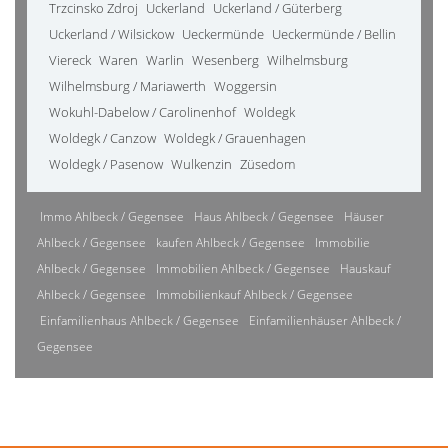
Trzcinsko Zdroj
Uckerland
Uckerland / Güterberg
Uckerland / Wilsickow
Ueckermünde
Ueckermünde / Bellin
Viereck
Waren
Warlin
Wesenberg
Wilhelmsburg
Wilhelmsburg / Mariawerth
Woggersin
Wokuhl-Dabelow / Carolinenhof
Woldegk
Woldegk / Canzow
Woldegk / Grauenhagen
Woldegk / Pasenow
Wulkenzin
Züsedom
Immo Ahlbeck / Gegensee
Haus Ahlbeck / Gegensee
Häuser
Ahlbeck / Gegensee
kaufen Ahlbeck / Gegensee
Immobilie
Ahlbeck / Gegensee
Immobilien Ahlbeck / Gegensee
Hauskauf
Ahlbeck / Gegensee
Immobilienkauf Ahlbeck / Gegensee
Einfamilienhaus Ahlbeck / Gegensee
Einfamilienhäuser Ahlbeck /
Gegensee