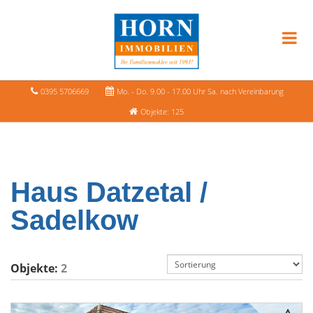
0395 5706669
Mo. - Do. 9.00 - 17.00 Uhr Sa. nach Vereinbarung
Objekte: 125
Haus Datzetal /
Sadelkow
Objekte:
2