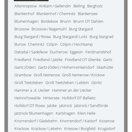
Altentreptow
Anklam / Gellendin
Belling
Bergholz
Blankenhof
Blankenhof / Chemnitz
Blankensee
Blumenhagen
Boldekow
Brunn
Brunn OT Dahlen
Brüssow
Brüssow / Bagemühl
Burg Stargard
Burg Stargard / Rowa
Burg Stargard/ Loitz
Burg Stargrad
Burow
Chemnitz
Cölpin
Cölpin / Hochkamp
Datzetal / Sadelkow
Ducherow
Eggesin
Ferdinandshof
Friedland
Friedland / Jatzke
Friedland OT Glienke
Gartz
Gartz (Oder)
Gartz (Oder) / Hohenreinkendorf
Glashütte
Grambow
Groß Nemerow
Groß Nemerow / Krickow
Groß Teetzleben
Groß Teetzleben / Lebbin
Göritz
Hammer a. d. Uecker
Hammer an der Uecker
Heinrichswalde
Hintersee
Holldorf OT Ballwitz
Holldorf OT Rowa
Jatzke
Jatznick
Jatznick / Sandförde
Jatznick/ Blumenhagen
Karlshagen
Klein Helle
Knorrendorf / Gädebehn
Knorrendorf / Kastorf
Koserow
Krackow
Krackow / Lebehn
Kriesow / Borgfeld
Krugsdorf