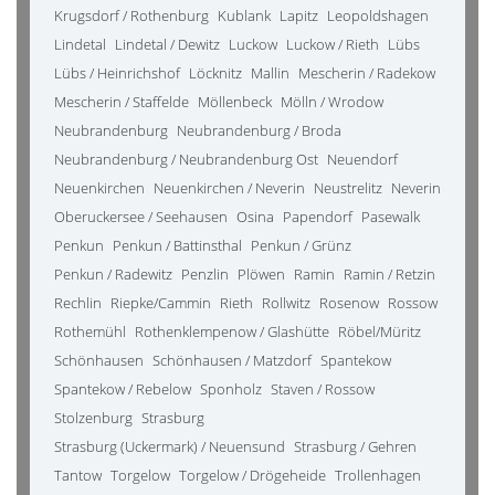
Krugsdorf / Rothenburg
Kublank
Lapitz
Leopoldshagen
Lindetal
Lindetal / Dewitz
Luckow
Luckow / Rieth
Lübs
Lübs / Heinrichshof
Löcknitz
Mallin
Mescherin / Radekow
Mescherin / Staffelde
Möllenbeck
Mölln / Wrodow
Neubrandenburg
Neubrandenburg / Broda
Neubrandenburg / Neubrandenburg Ost
Neuendorf
Neuenkirchen
Neuenkirchen / Neverin
Neustrelitz
Neverin
Oberuckersee / Seehausen
Osina
Papendorf
Pasewalk
Penkun
Penkun / Battinsthal
Penkun / Grünz
Penkun / Radewitz
Penzlin
Plöwen
Ramin
Ramin / Retzin
Rechlin
Riepke/Cammin
Rieth
Rollwitz
Rosenow
Rossow
Rothemühl
Rothenklempenow / Glashütte
Röbel/Müritz
Schönhausen
Schönhausen / Matzdorf
Spantekow
Spantekow / Rebelow
Sponholz
Staven / Rossow
Stolzenburg
Strasburg
Strasburg (Uckermark) / Neuensund
Strasburg / Gehren
Tantow
Torgelow
Torgelow / Drögeheide
Trollenhagen