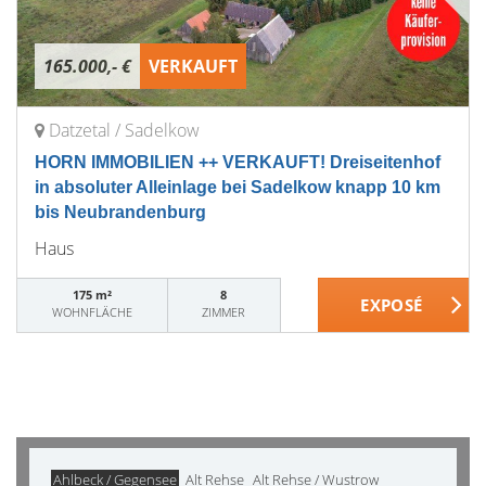
165.000,- €
VERKAUFT
Datzetal / Sadelkow
HORN IMMOBILIEN ++ VERKAUFT! Dreiseitenhof
in absoluter Alleinlage bei Sadelkow knapp 10 km
bis Neubrandenburg
Haus
175 m²
8
WOHNFLÄCHE
ZIMMER
Ahlbeck / Gegensee
Alt Rehse
Alt Rehse / Wustrow