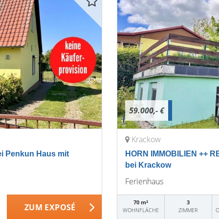
59.000,- €
Krackow
 Penkun Haus mit
HORN IMMOBILIEN ++ RE
bei Krackow
Ferienhaus
70 m²
3
ZUM EXPOSÉ
WOHNFLÄCHE
ZIMMER
O