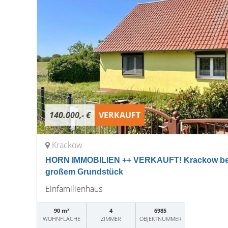
140.000,- €
VERKAUFT
Krackow
HORN IMMOBILIEN ++ VERKAUFT! Krackow bei
großem Grundstück
Einfamilienhaus
90 m²
4
6985
WOHNFLÄCHE
ZIMMER
OBJEKTNUMMER