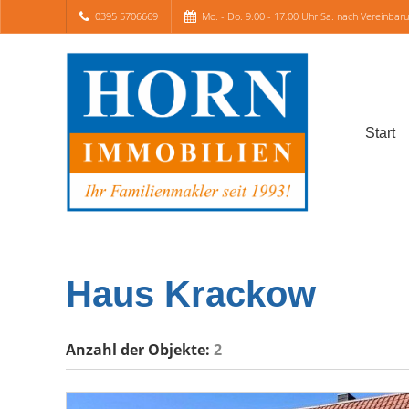
0395 5706669
Mo. - Do. 9.00 - 17.00 Uhr Sa. nach Vereinbar
Start
Haus Krackow
Anzahl der
Objekte:
2