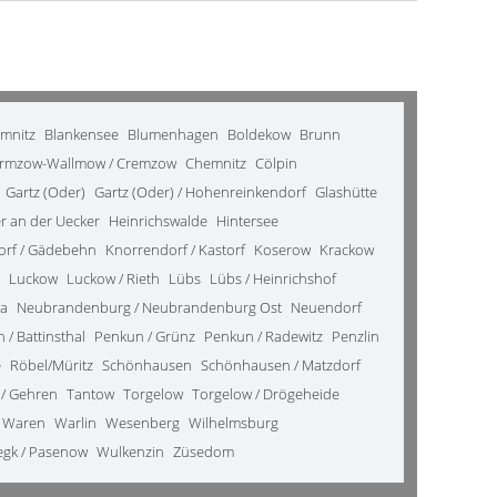
emnitz
Blankensee
Blumenhagen
Boldekow
Brunn
rmzow-Wallmow / Cremzow
Chemnitz
Cölpin
Gartz (Oder)
Gartz (Oder) / Hohenreinkendorf
Glashütte
 an der Uecker
Heinrichswalde
Hintersee
orf / Gädebehn
Knorrendorf / Kastorf
Koserow
Krackow
Luckow
Luckow / Rieth
Lübs
Lübs / Heinrichshof
da
Neubrandenburg / Neubrandenburg Ost
Neuendorf
 / Battinsthal
Penkun / Grünz
Penkun / Radewitz
Penzlin
e
Röbel/Müritz
Schönhausen
Schönhausen / Matzdorf
 / Gehren
Tantow
Torgelow
Torgelow / Drögeheide
Waren
Warlin
Wesenberg
Wilhelmsburg
gk / Pasenow
Wulkenzin
Züsedom