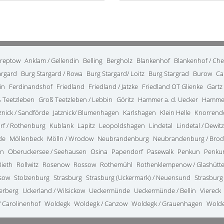
treptow
Anklam / Gellendin
Belling
Bergholz
Blankenhof
Blankenhof / Ch
argard
Burg Stargard / Rowa
Burg Stargard/ Loitz
Burg Stargrad
Burow
Ca
in
Ferdinandshof
Friedland
Friedland / Jatzke
Friedland OT Glienke
Gartz
 Teetzleben
Groß Teetzleben / Lebbin
Göritz
Hammer a. d. Uecker
Hammer
tznick / Sandförde
Jatznick/ Blumenhagen
Karlshagen
Klein Helle
Knorrend
rf / Rothenburg
Kublank
Lapitz
Leopoldshagen
Lindetal
Lindetal / Dewitz
de
Möllenbeck
Mölln / Wrodow
Neubrandenburg
Neubrandenburg / Bro
in
Oberuckersee / Seehausen
Osina
Papendorf
Pasewalk
Penkun
Penkun
Rieth
Rollwitz
Rosenow
Rossow
Rothemühl
Rothenklempenow / Glashütt
ssow
Stolzenburg
Strasburg
Strasburg (Uckermark) / Neuensund
Strasburg
terberg
Uckerland / Wilsickow
Ueckermünde
Ueckermünde / Bellin
Viereck
 Carolinenhof
Woldegk
Woldegk / Canzow
Woldegk / Grauenhagen
Wolde