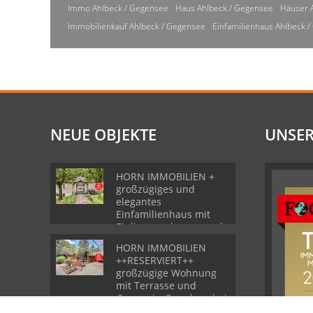
Immo Ahlbeck / Gegensee
Haus Ahlbeck / Gegensee
Häuser 
Immobilienkauf Ahlbeck / Gegensee
Einfamilienhaus Ahlbeck 
NEUE OBJEKTE
UNSER
HORN IMMOBILIEN +
großzügiges und
elegantes
Einfamilienhaus mit
Einliegerwohnung und
Garage in Gartz
HORN IMMOBILIEN
++RESERVIERT++
großzügige Wohnung
mit Terrasse und
Garage in Grambow bei
Löcknitz