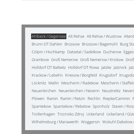
Ahlbeck / Gegensee
Alt Rehse
Alt Rehse / Wustrow
Alten
Brunn OT Dahlen
Brüssow
Brüssow / Bagemühl
Burg St
Cölpin / Hochkamp
Datzetal / Sadelkow
Ducherow
Egges
Grambow
Groß Nemerow
Groß Nemerow / Krickow
Groß
Holldorf OT Ballwitz
Holldorf OT Rowa
Jatzke
Jatznick
Ja
Krackow / Lebehn
Kriesow / Borgfeld
Krugsdorf
Krugsdo
Löcknitz
Mallin
Mescherin / Radekow
Mescherin / Staffel
Neuenkirchen
Neuenkirchen / Neverin
Neustrelitz
Never
Plöwen
Ramin
Ramin / Retzin
Rechlin
Riepke/Cammin
Spantekow
Spantekow / Rebelow
Sponholz
Staven / Ro
Trollenhagen
Trzcinsko Zdroj
Uckerland
Uckerland / Gü
Wilhelmsburg / Mariawerth
Woggersin
Wokuhl-Dabelow /