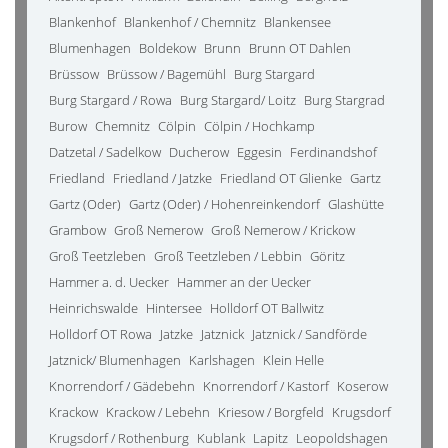
Blankenhof
Blankenhof / Chemnitz
Blankensee
Blumenhagen
Boldekow
Brunn
Brunn OT Dahlen
Brüssow
Brüssow / Bagemühl
Burg Stargard
Burg Stargard / Rowa
Burg Stargard/ Loitz
Burg Stargrad
Burow
Chemnitz
Cölpin
Cölpin / Hochkamp
Datzetal / Sadelkow
Ducherow
Eggesin
Ferdinandshof
Friedland
Friedland / Jatzke
Friedland OT Glienke
Gartz
Gartz (Oder)
Gartz (Oder) / Hohenreinkendorf
Glashütte
Grambow
Groß Nemerow
Groß Nemerow / Krickow
Groß Teetzleben
Groß Teetzleben / Lebbin
Göritz
Hammer a. d. Uecker
Hammer an der Uecker
Heinrichswalde
Hintersee
Holldorf OT Ballwitz
Holldorf OT Rowa
Jatzke
Jatznick
Jatznick / Sandförde
Jatznick/ Blumenhagen
Karlshagen
Klein Helle
Knorrendorf / Gädebehn
Knorrendorf / Kastorf
Koserow
Krackow
Krackow / Lebehn
Kriesow / Borgfeld
Krugsdorf
Krugsdorf / Rothenburg
Kublank
Lapitz
Leopoldshagen