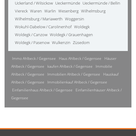
Uckerland / Wilsickow
Ueckermünde
Ueckermünde / Bellin
Viereck
Waren
Warlin
Wesenberg
Wilhelmsburg
Wilhelmsburg / Mariawerth
Woggersin
Wokuhl-Dabelow / Carolinenhof
Woldegk
Woldegk / Canzow
Woldegk / Grauenhagen
Woldegk / Pasenow
Wulkenzin
Züsedom
Immo Ahlbeck / Gegensee
Haus Ahlbeck / Gegensee
Häuser
Ahlbeck / Gegensee
kaufen Ahlbeck / Gegensee
Immobilie
Ahlbeck / Gegensee
Immobilien Ahlbeck / Gegensee
Hauskauf
Ahlbeck / Gegensee
Immobilienkauf Ahlbeck / Gegensee
Einfamilienhaus Ahlbeck / Gegensee
Einfamilienhäuser Ahlbeck /
Gegensee