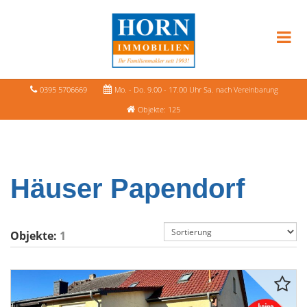
0395 5706669
Mo. - Do. 9.00 - 17.00 Uhr Sa. nach Vereinbarung
Objekte: 125
Häuser Papendorf
Objekte:
1