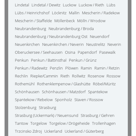
Lindetal
Lindetal / Dewitz
Luckow
Luckow / Rieth
Lübs
Lübs / Heinrichshof
Löcknitz
Mallin
Mescherin / Radekow
Mescherin / Staffelde
Möllenbeck
Mölln / Wrodow
Neubrandenburg
Neubrandenburg / Broda
Neubrandenburg / Neubrandenburg Ost
Neuendorf
Neuenkirchen
Neuenkirchen / Neverin
Neustrelitz
Neverin
Oberuckersee / Seehausen
Osina
Papendorf
Pasewalk
Penkun
Penkun / Battinsthal
Penkun / Grünz
Penkun / Radewitz
Penzlin
Plöwen
Ramin
Ramin / Retzin
Rechlin
Riepke/Cammin
Rieth
Rollwitz
Rosenow
Rossow
Rothemühl
Rothenklempenow / Glashütte
Röbel/Müritz
Schönhausen
Schönhausen / Matzdorf
Spantekow
Spantekow / Rebelow
Sponholz
Staven / Rossow
Stolzenburg
Strasburg
Strasburg (Uckermark) / Neuensund
Strasburg / Gehren
Tantow
Torgelow
Torgelow / Drögeheide
Trollenhagen
Trzcinsko Zdroj
Uckerland
Uckerland / Güterberg