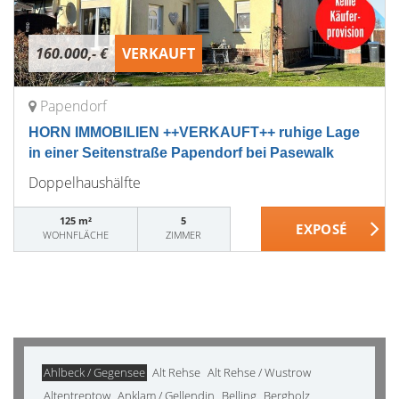
160.000,- €
VERKAUFT
Papendorf
HORN IMMOBILIEN ++VERKAUFT++ ruhige Lage
in einer Seitenstraße Papendorf bei Pasewalk
Doppelhaushälfte
125 m²
5
WOHNFLÄCHE
ZIMMER
Ahlbeck / Gegensee
Alt Rehse
Alt Rehse / Wustrow
Altentreptow
Anklam / Gellendin
Belling
Bergholz