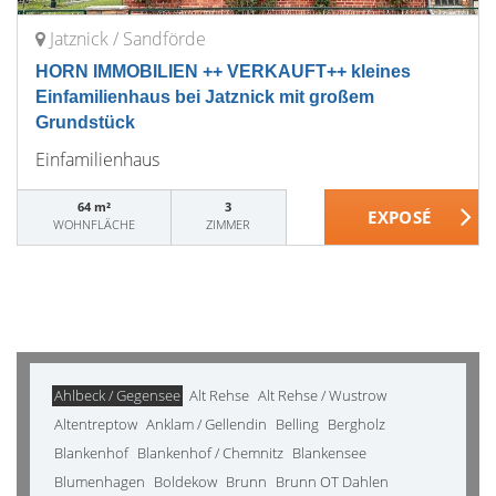
Jatznick / Sandförde
HORN IMMOBILIEN ++ VERKAUFT++ kleines
Einfamilienhaus bei Jatznick mit großem
Grundstück
Einfamilienhaus
64 m²
3
WOHNFLÄCHE
ZIMMER
Ahlbeck / Gegensee
Alt Rehse
Alt Rehse / Wustrow
Altentreptow
Anklam / Gellendin
Belling
Bergholz
Blankenhof
Blankenhof / Chemnitz
Blankensee
Blumenhagen
Boldekow
Brunn
Brunn OT Dahlen