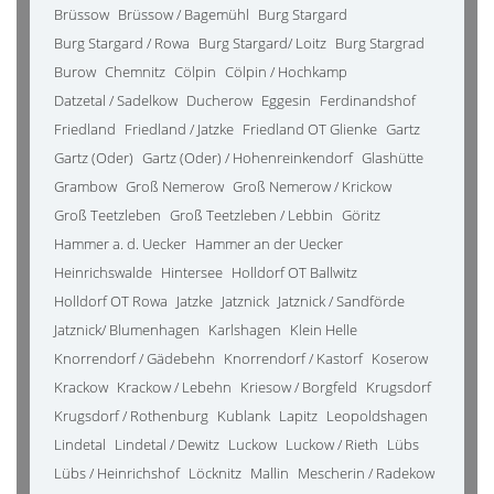
Brüssow
Brüssow / Bagemühl
Burg Stargard
Burg Stargard / Rowa
Burg Stargard/ Loitz
Burg Stargrad
Burow
Chemnitz
Cölpin
Cölpin / Hochkamp
Datzetal / Sadelkow
Ducherow
Eggesin
Ferdinandshof
Friedland
Friedland / Jatzke
Friedland OT Glienke
Gartz
Gartz (Oder)
Gartz (Oder) / Hohenreinkendorf
Glashütte
Grambow
Groß Nemerow
Groß Nemerow / Krickow
Groß Teetzleben
Groß Teetzleben / Lebbin
Göritz
Hammer a. d. Uecker
Hammer an der Uecker
Heinrichswalde
Hintersee
Holldorf OT Ballwitz
Holldorf OT Rowa
Jatzke
Jatznick
Jatznick / Sandförde
Jatznick/ Blumenhagen
Karlshagen
Klein Helle
Knorrendorf / Gädebehn
Knorrendorf / Kastorf
Koserow
Krackow
Krackow / Lebehn
Kriesow / Borgfeld
Krugsdorf
Krugsdorf / Rothenburg
Kublank
Lapitz
Leopoldshagen
Lindetal
Lindetal / Dewitz
Luckow
Luckow / Rieth
Lübs
Lübs / Heinrichshof
Löcknitz
Mallin
Mescherin / Radekow