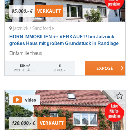
95.000,- €
VERKAUFT
Jatznick / Sandförde
HORN IMMOBILIEN ++ VERKAUFT! bei Jatznick
großes Haus mit großem Grundstück in Randlage
Einfamilienhaus
130 m²
6
WOHNFLÄCHE
ZIMMER
Video
120.000,- €
VERKAUFT