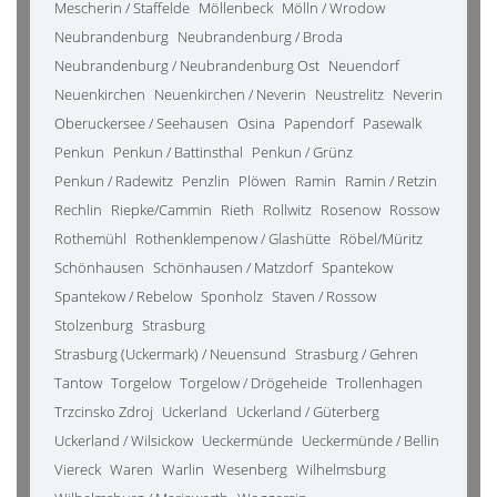
Mescherin / Staffelde
Möllenbeck
Mölln / Wrodow
Neubrandenburg
Neubrandenburg / Broda
Neubrandenburg / Neubrandenburg Ost
Neuendorf
Neuenkirchen
Neuenkirchen / Neverin
Neustrelitz
Neverin
Oberuckersee / Seehausen
Osina
Papendorf
Pasewalk
Penkun
Penkun / Battinsthal
Penkun / Grünz
Penkun / Radewitz
Penzlin
Plöwen
Ramin
Ramin / Retzin
Rechlin
Riepke/Cammin
Rieth
Rollwitz
Rosenow
Rossow
Rothemühl
Rothenklempenow / Glashütte
Röbel/Müritz
Schönhausen
Schönhausen / Matzdorf
Spantekow
Spantekow / Rebelow
Sponholz
Staven / Rossow
Stolzenburg
Strasburg
Strasburg (Uckermark) / Neuensund
Strasburg / Gehren
Tantow
Torgelow
Torgelow / Drögeheide
Trollenhagen
Trzcinsko Zdroj
Uckerland
Uckerland / Güterberg
Uckerland / Wilsickow
Ueckermünde
Ueckermünde / Bellin
Viereck
Waren
Warlin
Wesenberg
Wilhelmsburg