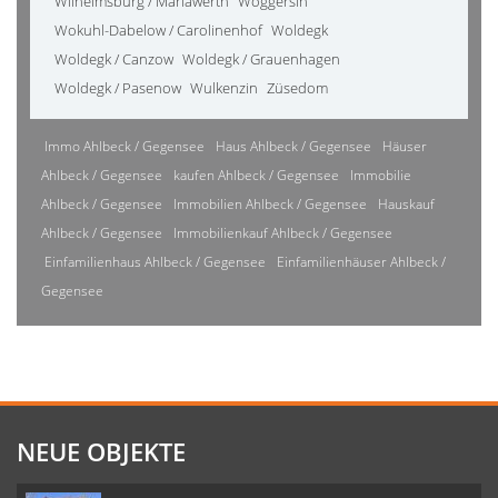
Wilhelmsburg / Mariawerth
Woggersin
Wokuhl-Dabelow / Carolinenhof
Woldegk
Woldegk / Canzow
Woldegk / Grauenhagen
Woldegk / Pasenow
Wulkenzin
Züsedom
Immo Ahlbeck / Gegensee
Haus Ahlbeck / Gegensee
Häuser
Ahlbeck / Gegensee
kaufen Ahlbeck / Gegensee
Immobilie
Ahlbeck / Gegensee
Immobilien Ahlbeck / Gegensee
Hauskauf
Ahlbeck / Gegensee
Immobilienkauf Ahlbeck / Gegensee
Einfamilienhaus Ahlbeck / Gegensee
Einfamilienhäuser Ahlbeck /
Gegensee
NEUE OBJEKTE