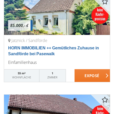
85.000,- €
Jatznick / Sandförde
HORN IMMOBILIEN ++ Gemütliches Zuhause in
Sandförde bei Pasewalk
Einfamilienhaus
55 m²
1
WOHNFLÄCHE
ZIMMER