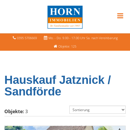
0395 5706669
Mo. - Do. 9.00 - 17.00 Uhr Sa. nach Vereinbarung
Objekte: 125
Hauskauf Jatznick /
Sandförde
Objekte:
3