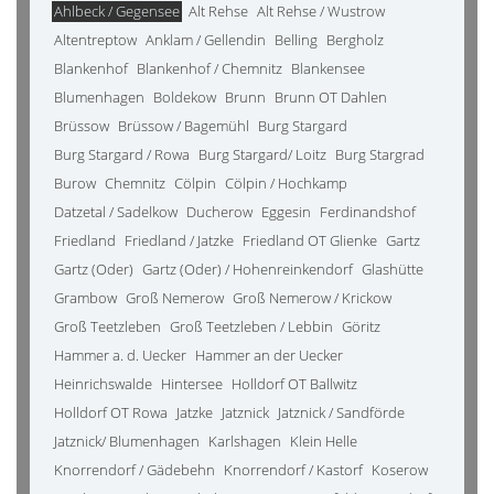
Ahlbeck / Gegensee
Alt Rehse
Alt Rehse / Wustrow
Altentreptow
Anklam / Gellendin
Belling
Bergholz
Blankenhof
Blankenhof / Chemnitz
Blankensee
Blumenhagen
Boldekow
Brunn
Brunn OT Dahlen
Brüssow
Brüssow / Bagemühl
Burg Stargard
Burg Stargard / Rowa
Burg Stargard/ Loitz
Burg Stargrad
Burow
Chemnitz
Cölpin
Cölpin / Hochkamp
Datzetal / Sadelkow
Ducherow
Eggesin
Ferdinandshof
Friedland
Friedland / Jatzke
Friedland OT Glienke
Gartz
Gartz (Oder)
Gartz (Oder) / Hohenreinkendorf
Glashütte
Grambow
Groß Nemerow
Groß Nemerow / Krickow
Groß Teetzleben
Groß Teetzleben / Lebbin
Göritz
Hammer a. d. Uecker
Hammer an der Uecker
Heinrichswalde
Hintersee
Holldorf OT Ballwitz
Holldorf OT Rowa
Jatzke
Jatznick
Jatznick / Sandförde
Jatznick/ Blumenhagen
Karlshagen
Klein Helle
Knorrendorf / Gädebehn
Knorrendorf / Kastorf
Koserow