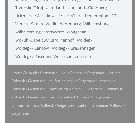
Trzcinsko Zdroj
Uckerland
Uckerland / Güterberg
Uckerland / Wilsickow
Ueckermünde
Ueckermünde / Bellin
Viereck
Waren
Warlin
Wesenberg
Wilhelmsburg
Wilhelmsburg / Mariawerth
Woggersin
Wokuhl-Dabelow / Carolinenhof
Woldegk
Woldegk / Canzow
Woldegk / Grauenhagen
Woldegk / Pasenow
Wulkenzin
Züsedom
Immo Ahlbeck / Gegensee
Haus Ahlbeck / Gegensee
Häuser
Ahlbeck / Gegensee
kaufen Ahlbeck / Gegensee
Immobilie
Ahlbeck / Gegensee
Immobilien Ahlbeck / Gegensee
Hauskauf
Ahlbeck / Gegensee
Immobilienkauf Ahlbeck / Gegensee
Einfamilienhaus Ahlbeck / Gegensee
Einfamilienhäuser Ahlbeck /
Gegensee