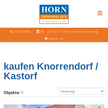
0395 5706669
Mo. - Do. 9.00 - 17.00 Uhr Sa. nach Vereinbarung
Objekte: 125
kaufen Knorrendorf /
Kastorf
Objekte:
1