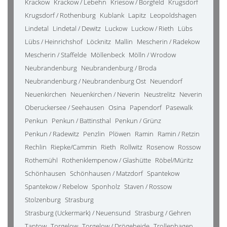
Krackow
Krackow / Lebehn
Kriesow / Borgfeld
Krugsdorf
Krugsdorf / Rothenburg
Kublank
Lapitz
Leopoldshagen
Lindetal
Lindetal / Dewitz
Luckow
Luckow / Rieth
Lübs
Lübs / Heinrichshof
Löcknitz
Mallin
Mescherin / Radekow
Mescherin / Staffelde
Möllenbeck
Mölln / Wrodow
Neubrandenburg
Neubrandenburg / Broda
Neubrandenburg / Neubrandenburg Ost
Neuendorf
Neuenkirchen
Neuenkirchen / Neverin
Neustrelitz
Neverin
Oberuckersee / Seehausen
Osina
Papendorf
Pasewalk
Penkun
Penkun / Battinsthal
Penkun / Grünz
Penkun / Radewitz
Penzlin
Plöwen
Ramin
Ramin / Retzin
Rechlin
Riepke/Cammin
Rieth
Rollwitz
Rosenow
Rossow
Rothemühl
Rothenklempenow / Glashütte
Röbel/Müritz
Schönhausen
Schönhausen / Matzdorf
Spantekow
Spantekow / Rebelow
Sponholz
Staven / Rossow
Stolzenburg
Strasburg
Strasburg (Uckermark) / Neuensund
Strasburg / Gehren
Tantow
Torgelow
Torgelow / Drögeheide
Trollenhagen