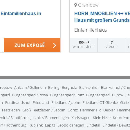
Grambow
nfamilienhaus in
HORN IMMOBILIEN ++ VE
Haus mit großem Grunds
Einfamilienhaus
150 m²
7
ZUM EXPOSÉ
WOHNFLÄCHE
ZIMMER
O
treptow
Anklam / Gellendin
Belling
Bergholz
Blankenhof
Blankenhof / Ch
argard
Burg Stargard / Rowa
Burg Stargard/ Loitz
Burg Stargrad
Burow
Ca
in
Ferdinandshof
Friedland
Friedland / Jatzke
Friedland OT Glienke
Gartz
 Teetzleben
Groß Teetzleben / Lebbin
Göritz
Hammer a. d. Uecker
Hammer
tznick / Sandförde
Jatznick/ Blumenhagen
Karlshagen
Klein Helle
Knorrend
rf / Rothenburg
Kublank
Lapitz
Leopoldshagen
Lindetal
Lindetal / Dewitz