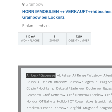
Grambow
HORN IMMOBILIEN ++ VERKAUFT++hübsches Ei
Grambow bei Löcknitz
Einfamilienhaus
110 m²
5
7269
WOHNFLÄCHE
ZIMMER
OBJEKTNUMMER
Ahlbeck / Gegensee
Alt Rehse
Alt Rehse / Wustrow
Alten
Brunn OT Dahlen
Brüssow
Brüssow / Bagemühl
Burg St
Cölpin / Hochkamp
Datzetal / Sadelkow
Ducherow
Egges
Grambow
Groß Nemerow
Groß Nemerow / Krickow
Groß
Holldorf OT Ballwitz
Holldorf OT Rowa
Jatzke
Jatznick
Ja
Krackow / Lebehn
Kriesow / Borgfeld
Krugsdorf
Krugsdo