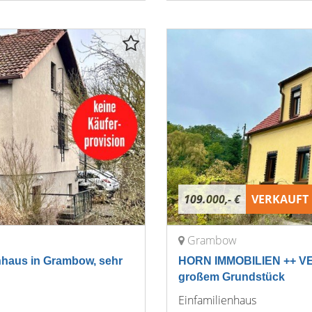
109.000,- €
VERKAUFT
Grambow
aus in Grambow, sehr
HORN IMMOBILIEN ++ VE
großem Grundstück
Einfamilienhaus