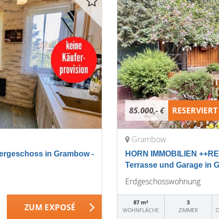
85.000,- €
RESERVIERT
Grambow
rgeschoss in Grambow -
HORN IMMOBILIEN ++RE
Terrasse und Garage in 
Erdgeschosswohnung
87 m²
3
ZUM EXPOSÉ
WOHNFLÄCHE
ZIMMER
O