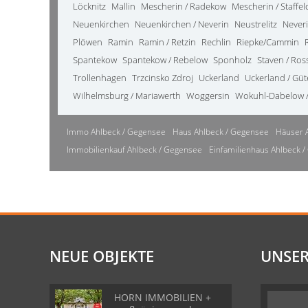
Löcknitz
Mallin
Mescherin / Radekow
Mescherin / Staffel
Neuenkirchen
Neuenkirchen / Neverin
Neustrelitz
Never
Plöwen
Ramin
Ramin / Retzin
Rechlin
Riepke/Cammin
Spantekow
Spantekow / Rebelow
Sponholz
Staven / Ro
Trollenhagen
Trzcinsko Zdroj
Uckerland
Uckerland / Gü
Wilhelmsburg / Mariawerth
Woggersin
Wokuhl-Dabelow /
Immo Ahlbeck / Gegensee
Haus Ahlbeck / Gegensee
Häuser 
Immobilienkauf Ahlbeck / Gegensee
Einfamilienhaus Ahlbeck 
NEUE OBJEKTE
UNSER
HORN IMMOBILIEN +