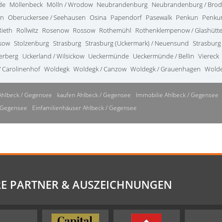
de
Möllenbeck
Mölln / Wrodow
Neubrandenburg
Neubrandenburg / Bro
in
Oberuckersee / Seehausen
Osina
Papendorf
Pasewalk
Penkun
Penkun
Rieth
Rollwitz
Rosenow
Rossow
Rothemühl
Rothenklempenow / Glashütt
ssow
Stolzenburg
Strasburg
Strasburg (Uckermark) / Neuensund
Strasburg
terberg
Uckerland / Wilsickow
Ueckermünde
Ueckermünde / Bellin
Viereck
 Carolinenhof
Woldegk
Woldegk / Canzow
Woldegk / Grauenhagen
Wolde
Ahlbeck / Gegensee
kaufen Ahlbeck / Gegensee
Immobilie Ahlbeck / Gegensee
/ Gegensee
Einfamilienhäuser Ahlbeck / Gegensee
E PARTNER & AUSZEICHNUNGEN