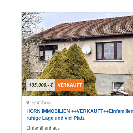
105.000,- €
VERKAUFT
Grambow
HORN IMMOBILIEN ++VERKAUFT++Einfamilienh
ruhige Lage und viel Platz
Einfamilienhaus