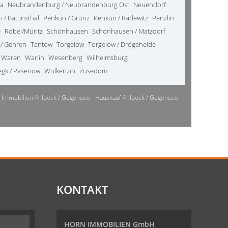
da
Neubrandenburg / Neubrandenburg Ost
Neuendorf
 / Battinsthal
Penkun / Grünz
Penkun / Radewitz
Penzlin
e
Röbel/Müritz
Schönhausen
Schönhausen / Matzdorf
 / Gehren
Tantow
Torgelow
Torgelow / Drögeheide
Waren
Warlin
Wesenberg
Wilhelmsburg
gk / Pasenow
Wulkenzin
Züsedom
Immobilien Ahlbeck / Gegensee
Hauskauf Ahlbeck / Gegensee
KONTAKT
HORN IMMOBILIEN GmbH