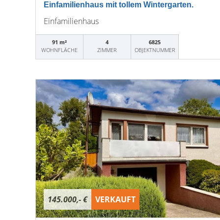
Einfamilienhaus mit tollem Wintergarten.
Einfamilienhaus
91 m²
4
6825
WOHNFLÄCHE
ZIMMER
OBJEKTNUMMER
145.000,- €
VERKAUFT