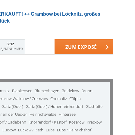
RKAUFT! ++ Grambow bei Löcknitz, großes
tück
6812
ZUM EXPOSÉ
BJEKTNUMMER
emnitz
Blankensee
Blumenhagen
Boldekow
Brunn
rmzow-Wallmow / Cremzow
Chemnitz
Cölpin
Gartz (Oder)
Gartz (Oder) / Hohenreinkendorf
Glashütte
 an der Uecker
Heinrichswalde
Hintersee
orf / Gädebehn
Knorrendorf / Kastorf
Koserow
Krackow
Luckow
Luckow / Rieth
Lübs
Lübs / Heinrichshof