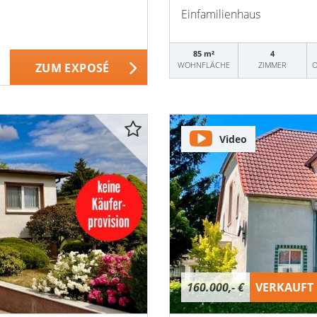
Einfamilienhaus
85 m²
4
WOHNFLÄCHE
ZIMMER
O
ZUM EXPOSÉ
Video
160.000,- €
VERKAUFT