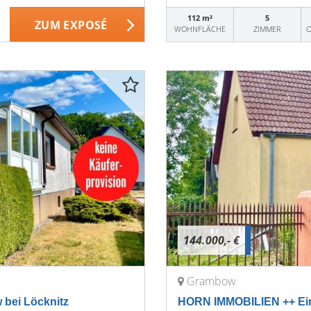
112 m²
5
ZUM EXPOSÉ
WOHNFLÄCHE
ZIMMER
O
144.000,- €
Grambow
bei Löcknitz
HORN IMMOBILIEN ++ Einf