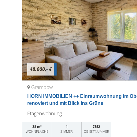
48.000,- €
Grambow
HORN IMMOBILIEN ++ Einraumwohnung im Obe
renoviert und mit Blick ins Grüne
Etagenwohnung
38 m²
1
7552
WOHNFLÄCHE
ZIMMER
OBJEKTNUMMER