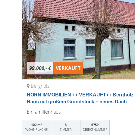
99.000,- €
VERKAUFT
Bergholz
HORN IMMOBILIEN ++ VERKAUFT++ Bergholz b
Haus mit großem Grundstück + neues Dach
Einfamilienhaus
100 m²
3
6759
WOHNFLÄCHE
ZIMMER
OBJEKTNUMMER