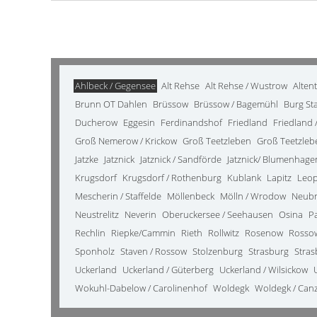
Ahlbeck / Gegensee
Alt Rehse
Alt Rehse / Wustrow
Alten
Brunn OT Dahlen
Brüssow
Brüssow / Bagemühl
Burg St
Ducherow
Eggesin
Ferdinandshof
Friedland
Friedland /
Groß Nemerow / Krickow
Groß Teetzleben
Groß Teetzleb
Jatzke
Jatznick
Jatznick / Sandförde
Jatznick/ Blumenhage
Krugsdorf
Krugsdorf / Rothenburg
Kublank
Lapitz
Leo
Mescherin / Staffelde
Möllenbeck
Mölln / Wrodow
Neub
Neustrelitz
Neverin
Oberuckersee / Seehausen
Osina
P
Rechlin
Riepke/Cammin
Rieth
Rollwitz
Rosenow
Rosso
Sponholz
Staven / Rossow
Stolzenburg
Strasburg
Stras
Uckerland
Uckerland / Güterberg
Uckerland / Wilsickow
Wokuhl-Dabelow / Carolinenhof
Woldegk
Woldegk / Can