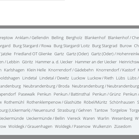
treptow
Anklam / Gellendin
Belling
Bergholz
Blankenhof
Blankenhof / Ch
argard
Burg Stargard / Rowa
Burg Stargard/ Loitz
Burg Stargrad
Burow
Ch
 Jatzke
Friedland OT Glienke
Gartz
Gartz (Oder)
Gartz (Oder) / Hohenrein
en / Lebbin
Göritz
Hammer a. d. Uecker
Hammer an der Uecker
Heinrichsw
n
Karlshagen
Klein Helle
Knorrendorf / Gädebehn
Knorrendorf / Kastorf
poldshagen
Lindetal
Lindetal / Dewitz
Luckow
Luckow / Rieth
Lübs
Lübs /
randenburg
Neubrandenburg / Broda
Neubrandenburg / Neubrandenburg
apendorf
Pasewalk
Penkun
Penkun / Battinsthal
Penkun / Grünz
Penkun /
w
Rothemühl
Rothenklempenow / Glashütte
Röbel/Müritz
Schönhausen
burg (Uckermark) / Neuensund
Strasburg / Gehren
Tantow
Torgelow
Torg
Ueckermünde
Ueckermünde / Bellin
Viereck
Waren
Warlin
Wesenberg
W
zow
Woldegk / Grauenhagen
Woldegk / Pasenow
Wulkenzin
Züsedom