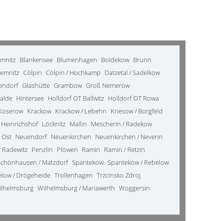
emnitz
Blankensee
Blumenhagen
Boldekow
Brunn
emnitz
Cölpin
Cölpin / Hochkamp
Datzetal / Sadelkow
kendorf
Glashütte
Grambow
Groß Nemerow
alde
Hintersee
Holldorf OT Ballwitz
Holldorf OT Rowa
Koserow
Krackow
Krackow / Lebehn
Kriesow / Borgfeld
 Heinrichshof
Löcknitz
Mallin
Mescherin / Radekow
 Ost
Neuendorf
Neuenkirchen
Neuenkirchen / Neverin
 Radewitz
Penzlin
Plöwen
Ramin
Ramin / Retzin
Schönhausen / Matzdorf
Spantekow
Spantekow / Rebelow
elow / Drögeheide
Trollenhagen
Trzcinsko Zdroj
ilhelmsburg
Wilhelmsburg / Mariawerth
Woggersin