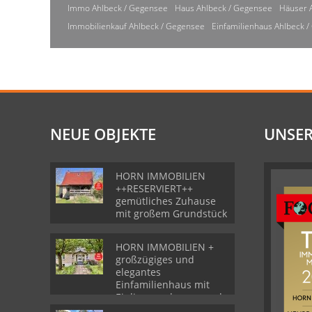
Immo Ahlbeck / Gegensee
Haus Ahlbeck / Gegensee
Häuser 
Immobilienkauf Ahlbeck / Gegensee
Einfamilienhaus Ahlbeck 
NEUE OBJEKTE
UNSER
HORN IMMOBILIEN
++RESERVIERT++
gemütliches Zuhause
mit großem Grundstück
HORN IMMOBILIEN +
großzügiges und
elegantes
Einfamilienhaus mit
Einliegerwohnung und
Garage in Gartz