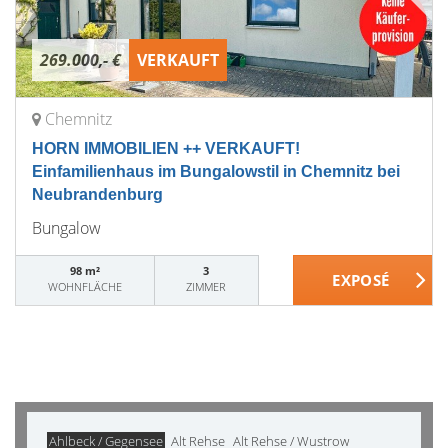
269.000,- €
VERKAUFT
Chemnitz
HORN IMMOBILIEN ++ VERKAUFT!
Einfamilienhaus im Bungalowstil in Chemnitz bei
Neubrandenburg
Bungalow
98 m²
3
WOHNFLÄCHE
ZIMMER
Ahlbeck / Gegensee
Alt Rehse
Alt Rehse / Wustrow