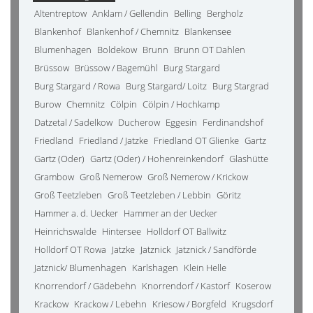
Altentreptow
Anklam / Gellendin
Belling
Bergholz
Blankenhof
Blankenhof / Chemnitz
Blankensee
Blumenhagen
Boldekow
Brunn
Brunn OT Dahlen
Brüssow
Brüssow / Bagemühl
Burg Stargard
Burg Stargard / Rowa
Burg Stargard/ Loitz
Burg Stargrad
Burow
Chemnitz
Cölpin
Cölpin / Hochkamp
Datzetal / Sadelkow
Ducherow
Eggesin
Ferdinandshof
Friedland
Friedland / Jatzke
Friedland OT Glienke
Gartz
Gartz (Oder)
Gartz (Oder) / Hohenreinkendorf
Glashütte
Grambow
Groß Nemerow
Groß Nemerow / Krickow
Groß Teetzleben
Groß Teetzleben / Lebbin
Göritz
Hammer a. d. Uecker
Hammer an der Uecker
Heinrichswalde
Hintersee
Holldorf OT Ballwitz
Holldorf OT Rowa
Jatzke
Jatznick
Jatznick / Sandförde
Jatznick/ Blumenhagen
Karlshagen
Klein Helle
Knorrendorf / Gädebehn
Knorrendorf / Kastorf
Koserow
Krackow
Krackow / Lebehn
Kriesow / Borgfeld
Krugsdorf