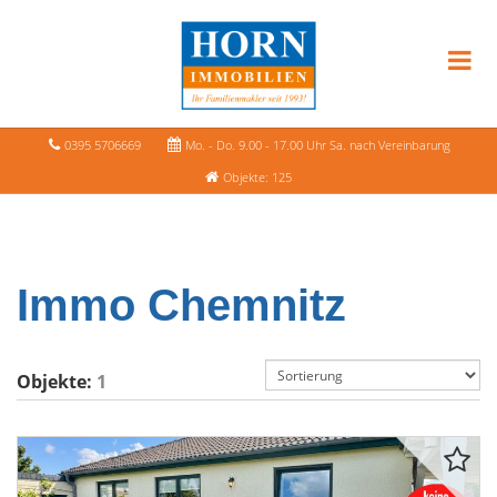
0395 5706669
Mo. - Do. 9.00 - 17.00 Uhr Sa. nach Vereinbarung
Objekte: 125
Immo Chemnitz
Objekte:
1