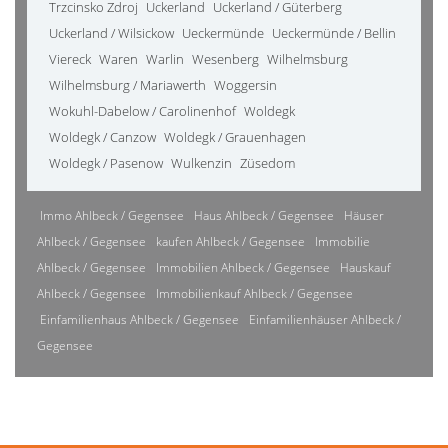
Trzcinsko Zdroj
Uckerland
Uckerland / Güterberg
Uckerland / Wilsickow
Ueckermünde
Ueckermünde / Bellin
Viereck
Waren
Warlin
Wesenberg
Wilhelmsburg
Wilhelmsburg / Mariawerth
Woggersin
Wokuhl-Dabelow / Carolinenhof
Woldegk
Woldegk / Canzow
Woldegk / Grauenhagen
Woldegk / Pasenow
Wulkenzin
Züsedom
Immo Ahlbeck / Gegensee
Haus Ahlbeck / Gegensee
Häuser
Ahlbeck / Gegensee
kaufen Ahlbeck / Gegensee
Immobilie
Ahlbeck / Gegensee
Immobilien Ahlbeck / Gegensee
Hauskauf
Ahlbeck / Gegensee
Immobilienkauf Ahlbeck / Gegensee
Einfamilienhaus Ahlbeck / Gegensee
Einfamilienhäuser Ahlbeck /
Gegensee