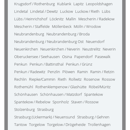
Krugsdorf / Rothenburg
Kublank
Lapitz
Leopoldshagen
Lindetal
Lindetal / Dewitz
Luckow
Luckow / Rieth
Lübs
Lübs / Heinrichshof
Löcknitz
Mallin
Mescherin / Radekow
Mescherin / Staffelde
Möllenbeck
Mölln / Wrodow
Neubrandenburg
Neubrandenburg / Broda
Neubrandenburg / Neubrandenburg Ost
Neuendorf
Neuenkirchen
Neuenkirchen / Neverin
Neustrelitz
Neverin
Oberuckersee / Seehausen
Osina
Papendorf
Pasewalk
Penkun
Penkun / Battinsthal
Penkun / Grünz
Penkun / Radewitz
Penzlin
Plöwen
Ramin
Ramin / Retzin
Rechlin
Riepke/Cammin
Rieth
Rollwitz
Rosenow
Rossow
Rothemühl
Rothenklempenow / Glashütte
Röbel/Müritz
Schönhausen
Schönhausen / Matzdorf
Spantekow
Spantekow / Rebelow
Sponholz
Staven / Rossow
Stolzenburg
Strasburg
Strasburg (Uckermark) / Neuensund
Strasburg / Gehren
Tantow
Torgelow
Torgelow / Drögeheide
Trollenhagen