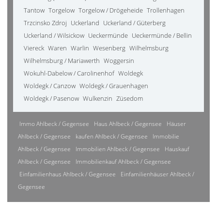
Tantow
Torgelow
Torgelow / Drögeheide
Trollenhagen
Trzcinsko Zdroj
Uckerland
Uckerland / Güterberg
Uckerland / Wilsickow
Ueckermünde
Ueckermünde / Bellin
Viereck
Waren
Warlin
Wesenberg
Wilhelmsburg
Wilhelmsburg / Mariawerth
Woggersin
Wokuhl-Dabelow / Carolinenhof
Woldegk
Woldegk / Canzow
Woldegk / Grauenhagen
Woldegk / Pasenow
Wulkenzin
Züsedom
Immo Ahlbeck / Gegensee
Haus Ahlbeck / Gegensee
Häuser
Ahlbeck / Gegensee
kaufen Ahlbeck / Gegensee
Immobilie
Ahlbeck / Gegensee
Immobilien Ahlbeck / Gegensee
Hauskauf
Ahlbeck / Gegensee
Immobilienkauf Ahlbeck / Gegensee
Einfamilienhaus Ahlbeck / Gegensee
Einfamilienhäuser Ahlbeck /
Gegensee