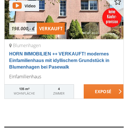
Video
198.000,- €
VERKAUFT
Blumenhagen
HORN IMMOBILIEN ++ VERKAUFT! modernes
Einfamilienhaus mit idyllischem Grundstück in
Blumenhagen bei Pasewalk
Einfamilienhaus
135 m²
4
WOHNFLÄCHE
ZIMMER