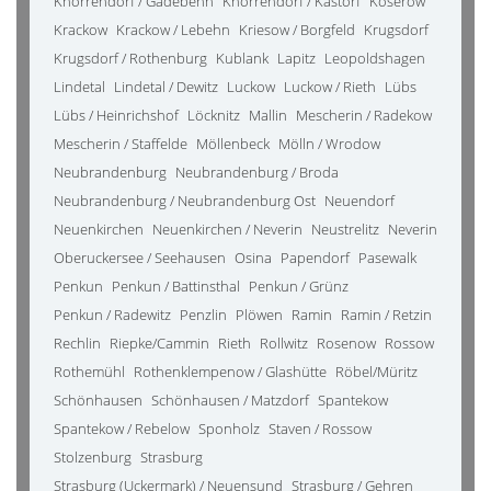
Knorrendorf / Gädebehn
Knorrendorf / Kastorf
Koserow
Krackow
Krackow / Lebehn
Kriesow / Borgfeld
Krugsdorf
Krugsdorf / Rothenburg
Kublank
Lapitz
Leopoldshagen
Lindetal
Lindetal / Dewitz
Luckow
Luckow / Rieth
Lübs
Lübs / Heinrichshof
Löcknitz
Mallin
Mescherin / Radekow
Mescherin / Staffelde
Möllenbeck
Mölln / Wrodow
Neubrandenburg
Neubrandenburg / Broda
Neubrandenburg / Neubrandenburg Ost
Neuendorf
Neuenkirchen
Neuenkirchen / Neverin
Neustrelitz
Neverin
Oberuckersee / Seehausen
Osina
Papendorf
Pasewalk
Penkun
Penkun / Battinsthal
Penkun / Grünz
Penkun / Radewitz
Penzlin
Plöwen
Ramin
Ramin / Retzin
Rechlin
Riepke/Cammin
Rieth
Rollwitz
Rosenow
Rossow
Rothemühl
Rothenklempenow / Glashütte
Röbel/Müritz
Schönhausen
Schönhausen / Matzdorf
Spantekow
Spantekow / Rebelow
Sponholz
Staven / Rossow
Stolzenburg
Strasburg
Strasburg (Uckermark) / Neuensund
Strasburg / Gehren