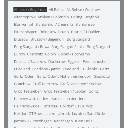
Ahlbeck / Gegensee
Alt Rehse
Alt Rehse / Wustrow
Altentreptow
Anklam / Gellendin
Belling
Bergholz
Blankenhof
Blankenhof / Chemnitz
Blankensee
Blumenhagen
Boldekow
Brunn
Brunn OT Dahlen
Brüssow
Brüssow / Bagemühl
Burg Stargard
Burg Stargard / Rowa
Burg Stargard/ Loitz
Burg Stargrad
Burow
Chemnitz
Cölpin
Cölpin / Hochkamp
Datzetal / Sadelkow
Ducherow
Eggesin
Ferdinandshof
Friedland
Friedland / Jatzke
Friedland OT Glienke
Gartz
Gartz (Oder)
Gartz (Oder) / Hohenreinkendorf
Glashütte
Grambow
Groß Nemerow
Groß Nemerow / Krickow
Groß Teetzleben
Groß Teetzleben / Lebbin
Göritz
Hammer a. d. Uecker
Hammer an der Uecker
Heinrichswalde
Hintersee
Holldorf OT Ballwitz
Holldorf OT Rowa
Jatzke
Jatznick
Jatznick / Sandförde
Jatznick/ Blumenhagen
Karlshagen
Klein Helle