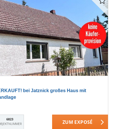
KAUFT! bei Jatznick großes Haus mit
andlage
6823
ZUM EXPOSÉ
BJEKTNUMMER