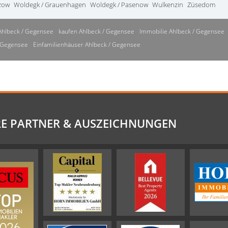
zow
Woldegk / Grauenhagen
Woldegk / Pasenow
Wulkenzin
Züsedom
Ahlbeck / Gegensee
kaufen Ahlbeck / Gegensee
Immobilie Ahlbeck / Gegensee
/ Gegensee
Einfamilienhäuser Ahlbeck / Gegensee
E PARTNER & AUSZEICHNUNGEN