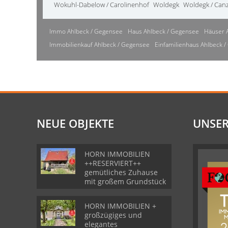
Wokuhl-Dabelow / Carolinenhof
Woldegk
Woldegk / Can
Immo Ahlbeck / Gegensee
Haus Ahlbeck / Gegensee
Häuser 
Immobilienkauf Ahlbeck / Gegensee
Einfamilienhaus Ahlbeck 
NEUE OBJEKTE
UNSER
HORN IMMOBILIEN
++RESERVIERT++
gemütliches Zuhause
mit großem Grundstück
HORN IMMOBILIEN +
großzügiges und
elegantes