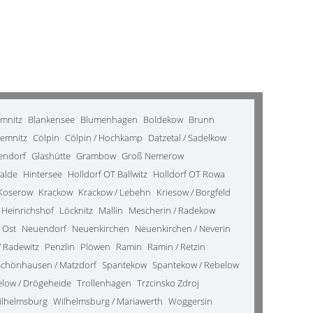
emnitz
Blankensee
Blumenhagen
Boldekow
Brunn
emnitz
Cölpin
Cölpin / Hochkamp
Datzetal / Sadelkow
kendorf
Glashütte
Grambow
Groß Nemerow
alde
Hintersee
Holldorf OT Ballwitz
Holldorf OT Rowa
Koserow
Krackow
Krackow / Lebehn
Kriesow / Borgfeld
 Heinrichshof
Löcknitz
Mallin
Mescherin / Radekow
 Ost
Neuendorf
Neuenkirchen
Neuenkirchen / Neverin
 Radewitz
Penzlin
Plöwen
Ramin
Ramin / Retzin
Schönhausen / Matzdorf
Spantekow
Spantekow / Rebelow
elow / Drögeheide
Trollenhagen
Trzcinsko Zdroj
ilhelmsburg
Wilhelmsburg / Mariawerth
Woggersin