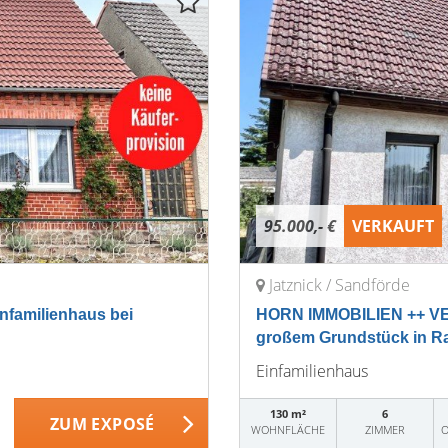
95.000,- €
VERKAUFT
Jatznick / Sandförde
familienhaus bei
HORN IMMOBILIEN ++ VER
großem Grundstück in R
Einfamilienhaus
130 m²
6
ZUM EXPOSÉ
WOHNFLÄCHE
ZIMMER
O