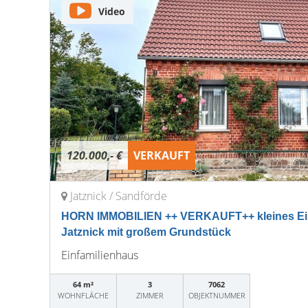
Video
120.000,- €
VERKAUFT
Jatznick / Sandförde
HORN IMMOBILIEN ++ VERKAUFT++ kleines Ein
Jatznick mit großem Grundstück
Einfamilienhaus
64 m²
3
7062
WOHNFLÄCHE
ZIMMER
OBJEKTNUMMER