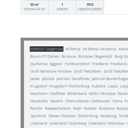
55 m²
1
7572
WOHNFLÄCHE
ZIMMER
OBJEKTNUMMER
Ahlbeck / Gegensee
Alt Rehse
Alt Rehse / Wustrow
Alten
Brunn OT Dahlen
Brüssow
Brüssow / Bagemühl
Burg St
Ducherow
Eggesin
Ferdinandshof
Friedland
Friedland /
Groß Nemerow / Krickow
Groß Teetzleben
Groß Teetzleb
Jatzke
Jatznick
Jatznick / Sandförde
Jatznick/ Blumenhage
Krugsdorf
Krugsdorf / Rothenburg
Kublank
Lapitz
Leo
Mescherin / Staffelde
Möllenbeck
Mölln / Wrodow
Neub
Neustrelitz
Neverin
Oberuckersee / Seehausen
Osina
P
Rechlin
Riepke/Cammin
Rieth
Rollwitz
Rosenow
Rosso
Sponholz
Staven / Rossow
Stolzenburg
Strasburg
Stras
Uckerland
Uckerland / Güterberg
Uckerland / Wilsickow