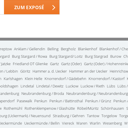
ZUM EXPOSÉ
treptow
Anklam / Gellendin
Belling
Bergholz
Blankenhof
Blankenhof / Ch
argard
Burg Stargard / Rowa
Burg Stargard/ Loitz
Burg Stargrad
Burow
Ch
 Jatzke
Friedland OT Glienke
Gartz
Gartz (Oder)
Gartz (Oder) / Hohenrein
en / Lebbin
Göritz
Hammer a. d. Uecker
Hammer an der Uecker
Heinrichsw
n
Karlshagen
Klein Helle
Knorrendorf / Gädebehn
Knorrendorf / Kastorf
poldshagen
Lindetal
Lindetal / Dewitz
Luckow
Luckow / Rieth
Lübs
Lübs /
randenburg
Neubrandenburg / Broda
Neubrandenburg / Neubrandenburg
apendorf
Pasewalk
Penkun
Penkun / Battinsthal
Penkun / Grünz
Penkun /
w
Rothemühl
Rothenklempenow / Glashütte
Röbel/Müritz
Schönhausen
burg (Uckermark) / Neuensund
Strasburg / Gehren
Tantow
Torgelow
Torg
Ueckermünde
Ueckermünde / Bellin
Viereck
Waren
Warlin
Wesenberg
W