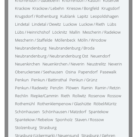
Knorrendorf / Gädebehn
Knorrendorf / Kastorf
Koserow
Krackow
Krackow / Lebehn
Kriesow / Borgfeld
Krugsdorf
Krugsdorf / Rothenburg
Kublank
Lapitz
Leopoldshagen
Lindetal
Lindetal / Dewitz
Luckow
Luckow / Rieth
Lübs
Lübs / Heinrichshof
Löcknitz
Mallin
Mescherin / Radekow
Mescherin / Staffelde
Möllenbeck
Mölln / Wrodow
Neubrandenburg
Neubrandenburg / Broda
Neubrandenburg / Neubrandenburg Ost
Neuendorf
Neuenkirchen
Neuenkirchen / Neverin
Neustrelitz
Neverin
Oberuckersee / Seehausen
Osina
Papendorf
Pasewalk
Penkun
Penkun / Battinsthal
Penkun / Grünz
Penkun / Radewitz
Penzlin
Plöwen
Ramin
Ramin / Retzin
Rechlin
Riepke/Cammin
Rieth
Rollwitz
Rosenow
Rossow
Rothemühl
Rothenklempenow / Glashütte
Röbel/Müritz
Schönhausen
Schönhausen / Matzdorf
Spantekow
Spantekow / Rebelow
Sponholz
Staven / Rossow
Stolzenburg
Strasburg
Strasburg (Uckermark) / Neuensund
Strasburg / Gehren