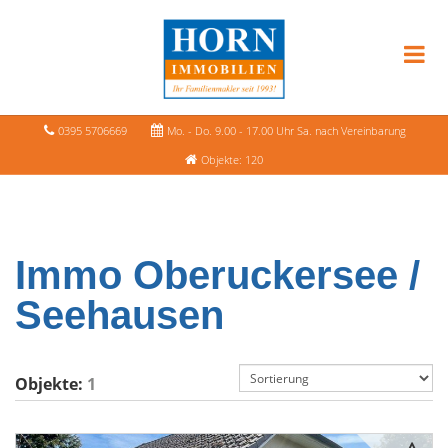
0395 5706669
Mo. - Do. 9.00 - 17.00 Uhr Sa. nach Vereinbarung
Objekte: 120
Immo Oberuckersee /
Seehausen
Objekte:
1