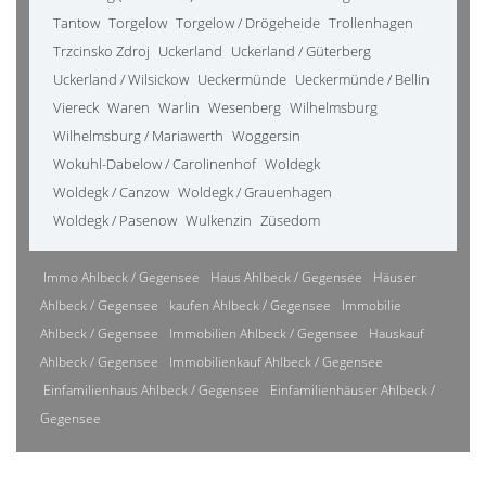
Tantow
Torgelow
Torgelow / Drögeheide
Trollenhagen
Trzcinsko Zdroj
Uckerland
Uckerland / Güterberg
Uckerland / Wilsickow
Ueckermünde
Ueckermünde / Bellin
Viereck
Waren
Warlin
Wesenberg
Wilhelmsburg
Wilhelmsburg / Mariawerth
Woggersin
Wokuhl-Dabelow / Carolinenhof
Woldegk
Woldegk / Canzow
Woldegk / Grauenhagen
Woldegk / Pasenow
Wulkenzin
Züsedom
Immo Ahlbeck / Gegensee
Haus Ahlbeck / Gegensee
Häuser
Ahlbeck / Gegensee
kaufen Ahlbeck / Gegensee
Immobilie
Ahlbeck / Gegensee
Immobilien Ahlbeck / Gegensee
Hauskauf
Ahlbeck / Gegensee
Immobilienkauf Ahlbeck / Gegensee
Einfamilienhaus Ahlbeck / Gegensee
Einfamilienhäuser Ahlbeck /
Gegensee