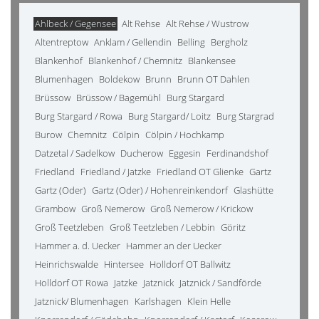
Ahlbeck / Gegensee
Alt Rehse
Alt Rehse / Wustrow
Altentreptow
Anklam / Gellendin
Belling
Bergholz
Blankenhof
Blankenhof / Chemnitz
Blankensee
Blumenhagen
Boldekow
Brunn
Brunn OT Dahlen
Brüssow
Brüssow / Bagemühl
Burg Stargard
Burg Stargard / Rowa
Burg Stargard/ Loitz
Burg Stargrad
Burow
Chemnitz
Cölpin
Cölpin / Hochkamp
Datzetal / Sadelkow
Ducherow
Eggesin
Ferdinandshof
Friedland
Friedland / Jatzke
Friedland OT Glienke
Gartz
Gartz (Oder)
Gartz (Oder) / Hohenreinkendorf
Glashütte
Grambow
Groß Nemerow
Groß Nemerow / Krickow
Groß Teetzleben
Groß Teetzleben / Lebbin
Göritz
Hammer a. d. Uecker
Hammer an der Uecker
Heinrichswalde
Hintersee
Holldorf OT Ballwitz
Holldorf OT Rowa
Jatzke
Jatznick
Jatznick / Sandförde
Jatznick/ Blumenhagen
Karlshagen
Klein Helle