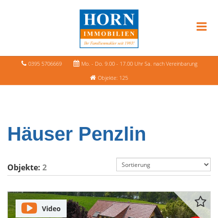
0395 5706669
Mo. - Do. 9.00 - 17.00 Uhr Sa. nach Vereinbarung
Objekte: 125
Häuser Penzlin
Objekte:
2
Video