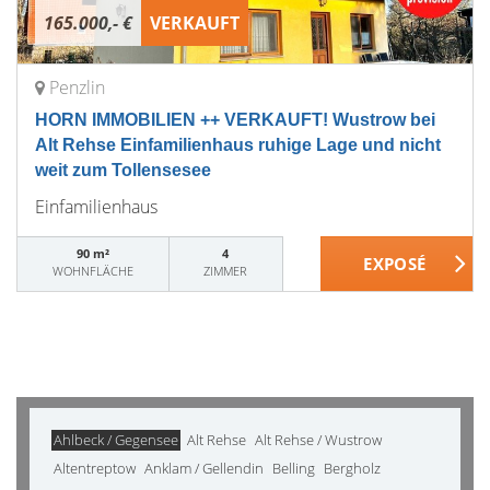
165.000,- €
VERKAUFT
Penzlin
HORN IMMOBILIEN ++ VERKAUFT! Wustrow bei
Alt Rehse Einfamilienhaus ruhige Lage und nicht
weit zum Tollensesee
Einfamilienhaus
90 m²
4
WOHNFLÄCHE
ZIMMER
Ahlbeck / Gegensee
Alt Rehse
Alt Rehse / Wustrow
Altentreptow
Anklam / Gellendin
Belling
Bergholz