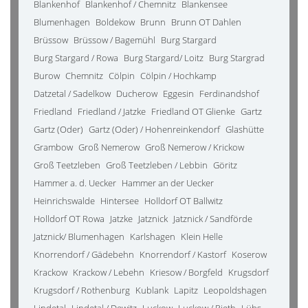
Blankenhof
Blankenhof / Chemnitz
Blankensee
Blumenhagen
Boldekow
Brunn
Brunn OT Dahlen
Brüssow
Brüssow / Bagemühl
Burg Stargard
Burg Stargard / Rowa
Burg Stargard/ Loitz
Burg Stargrad
Burow
Chemnitz
Cölpin
Cölpin / Hochkamp
Datzetal / Sadelkow
Ducherow
Eggesin
Ferdinandshof
Friedland
Friedland / Jatzke
Friedland OT Glienke
Gartz
Gartz (Oder)
Gartz (Oder) / Hohenreinkendorf
Glashütte
Grambow
Groß Nemerow
Groß Nemerow / Krickow
Groß Teetzleben
Groß Teetzleben / Lebbin
Göritz
Hammer a. d. Uecker
Hammer an der Uecker
Heinrichswalde
Hintersee
Holldorf OT Ballwitz
Holldorf OT Rowa
Jatzke
Jatznick
Jatznick / Sandförde
Jatznick/ Blumenhagen
Karlshagen
Klein Helle
Knorrendorf / Gädebehn
Knorrendorf / Kastorf
Koserow
Krackow
Krackow / Lebehn
Kriesow / Borgfeld
Krugsdorf
Krugsdorf / Rothenburg
Kublank
Lapitz
Leopoldshagen