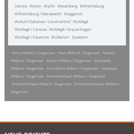
Viereck
Waren
Warlin
Wesenberg
Wilhelmsburg
Wilhelmsburg / Mariawerth
Woggersin
Wokuhl-Dabelow / Carolinenhof
Woldegk
Woldegk / Canzow
Woldegk / Grauenhagen
Woldegk / Pasenow
Wulkenzin
Züsedom
Immo Ahlbeck / Gegensee
Haus Ahlbeck / Gegensee
Häuser
Ahlbeck / Gegensee
kaufen Ahlbeck / Gegensee
Immobilie
Ahlbeck / Gegensee
Immobilien Ahlbeck / Gegensee
Hauskauf
Ahlbeck / Gegensee
Immobilienkauf Ahlbeck / Gegensee
Einfamilienhaus Ahlbeck / Gegensee
Einfamilienhäuser Ahlbeck /
Gegensee