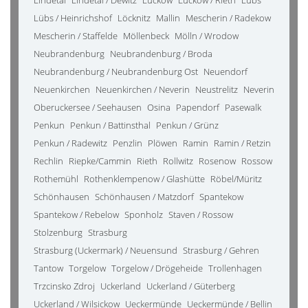
Lindetal
Lindetal / Dewitz
Luckow
Luckow / Rieth
Lübs
Lübs / Heinrichshof
Löcknitz
Mallin
Mescherin / Radekow
Mescherin / Staffelde
Möllenbeck
Mölln / Wrodow
Neubrandenburg
Neubrandenburg / Broda
Neubrandenburg / Neubrandenburg Ost
Neuendorf
Neuenkirchen
Neuenkirchen / Neverin
Neustrelitz
Neverin
Oberuckersee / Seehausen
Osina
Papendorf
Pasewalk
Penkun
Penkun / Battinsthal
Penkun / Grünz
Penkun / Radewitz
Penzlin
Plöwen
Ramin
Ramin / Retzin
Rechlin
Riepke/Cammin
Rieth
Rollwitz
Rosenow
Rossow
Rothemühl
Rothenklempenow / Glashütte
Röbel/Müritz
Schönhausen
Schönhausen / Matzdorf
Spantekow
Spantekow / Rebelow
Sponholz
Staven / Rossow
Stolzenburg
Strasburg
Strasburg (Uckermark) / Neuensund
Strasburg / Gehren
Tantow
Torgelow
Torgelow / Drögeheide
Trollenhagen
Trzcinsko Zdroj
Uckerland
Uckerland / Güterberg
Uckerland / Wilsickow
Ueckermünde
Ueckermünde / Bellin