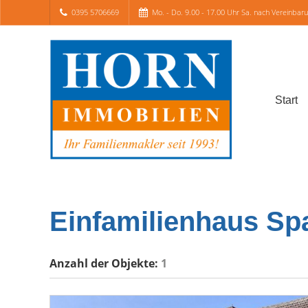
0395 5706669
Mo. - Do. 9.00 - 17.00 Uhr Sa. nach Vereinbar
Start
Einfamilienhaus S
Anzahl der
Objekte:
1