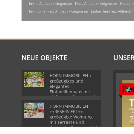
Immo Ahlbeck / Gegensee
Haus Ahlbeck / Gegensee
Häuser 
Immobilienkauf Ahlbeck / Gegensee
Einfamilienhaus Ahlbeck 
NEUE OBJEKTE
UNSER
HORN IMMOBILIEN +
großzügiges und
elegantes
Einfamilienhaus mit
Einliegerwohnung und
Garage in Gartz
HORN IMMOBILIEN
++RESERVIERT++
großzügige Wohnung
mit Terrasse und
Garage in Grambow bei
Löcknitz