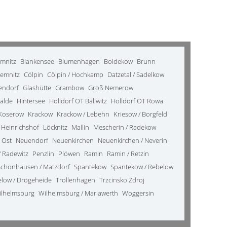
emnitz
Blankensee
Blumenhagen
Boldekow
Brunn
emnitz
Cölpin
Cölpin / Hochkamp
Datzetal / Sadelkow
kendorf
Glashütte
Grambow
Groß Nemerow
alde
Hintersee
Holldorf OT Ballwitz
Holldorf OT Rowa
Koserow
Krackow
Krackow / Lebehn
Kriesow / Borgfeld
 Heinrichshof
Löcknitz
Mallin
Mescherin / Radekow
 Ost
Neuendorf
Neuenkirchen
Neuenkirchen / Neverin
 Radewitz
Penzlin
Plöwen
Ramin
Ramin / Retzin
Schönhausen / Matzdorf
Spantekow
Spantekow / Rebelow
elow / Drögeheide
Trollenhagen
Trzcinsko Zdroj
ilhelmsburg
Wilhelmsburg / Mariawerth
Woggersin