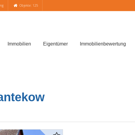
ung
Objekte: 125
Immobilien
Eigentümer
Immobilienbewertung
pantekow