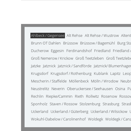
Ahlbeck / Gegensee
Alt Rehse
Alt Rehse / Wustrow
Alten
Brunn OT Dahlen
Brüssow
Brüssow / Bagemühl
Burg St
Ducherow
Eggesin
Ferdinandshof
Friedland
Friedland /
Groß Nemerow / Krickow
Groß Teetzleben
Groß Teetzleb
Jatzke
Jatznick
Jatznick / Sandförde
Jatznick/ Blumenhage
Krugsdorf
Krugsdorf / Rothenburg
Kublank
Lapitz
Leo
Mescherin / Staffelde
Möllenbeck
Mölln / Wrodow
Neub
Neustrelitz
Neverin
Oberuckersee / Seehausen
Osina
P
Rechlin
Riepke/Cammin
Rieth
Rollwitz
Rosenow
Rosso
Sponholz
Staven / Rossow
Stolzenburg
Strasburg
Stras
Uckerland
Uckerland / Güterberg
Uckerland / Wilsickow
Wokuhl-Dabelow / Carolinenhof
Woldegk
Woldegk / Can