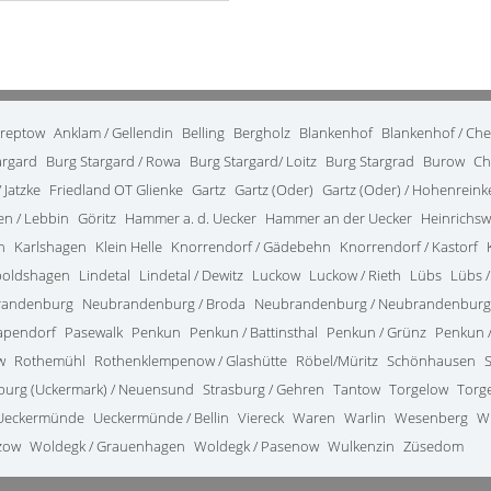
treptow
Anklam / Gellendin
Belling
Bergholz
Blankenhof
Blankenhof / Ch
argard
Burg Stargard / Rowa
Burg Stargard/ Loitz
Burg Stargrad
Burow
Ch
 Jatzke
Friedland OT Glienke
Gartz
Gartz (Oder)
Gartz (Oder) / Hohenrein
en / Lebbin
Göritz
Hammer a. d. Uecker
Hammer an der Uecker
Heinrichsw
n
Karlshagen
Klein Helle
Knorrendorf / Gädebehn
Knorrendorf / Kastorf
poldshagen
Lindetal
Lindetal / Dewitz
Luckow
Luckow / Rieth
Lübs
Lübs /
randenburg
Neubrandenburg / Broda
Neubrandenburg / Neubrandenburg
apendorf
Pasewalk
Penkun
Penkun / Battinsthal
Penkun / Grünz
Penkun /
w
Rothemühl
Rothenklempenow / Glashütte
Röbel/Müritz
Schönhausen
burg (Uckermark) / Neuensund
Strasburg / Gehren
Tantow
Torgelow
Torg
Ueckermünde
Ueckermünde / Bellin
Viereck
Waren
Warlin
Wesenberg
W
zow
Woldegk / Grauenhagen
Woldegk / Pasenow
Wulkenzin
Züsedom