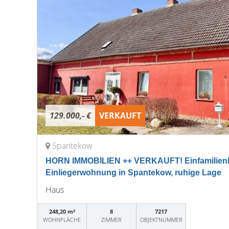
129.000,- €
VERKAUFT
Spantekow
HORN IMMOBILIEN ++ VERKAUFT! Einfamilien
Einliegerwohnung in Spantekow, ruhige Lage
Haus
248,20 m²
8
7217
WOHNFLÄCHE
ZIMMER
OBJEKTNUMMER