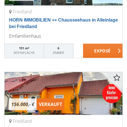
Friedland
HORN IMMOBILIEN ++ Chausseehaus in Alleinlage
bei Friedland
Einfamilienhaus
151 m²
6
WOHNFLÄCHE
ZIMMER
156.000,- €
VERKAUFT
Friedland