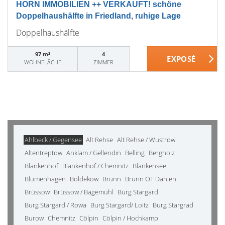
HORN IMMOBILIEN ++ VERKAUFT! schöne
Doppelhaushälfte in Friedland, ruhige Lage
Doppelhaushälfte
97 m²
4
WOHNFLÄCHE
ZIMMER
Ahlbeck / Gegensee
Alt Rehse
Alt Rehse / Wustrow
Altentreptow
Anklam / Gellendin
Belling
Bergholz
Blankenhof
Blankenhof / Chemnitz
Blankensee
Blumenhagen
Boldekow
Brunn
Brunn OT Dahlen
Brüssow
Brüssow / Bagemühl
Burg Stargard
Burg Stargard / Rowa
Burg Stargard/ Loitz
Burg Stargrad
Burow
Chemnitz
Cölpin
Cölpin / Hochkamp