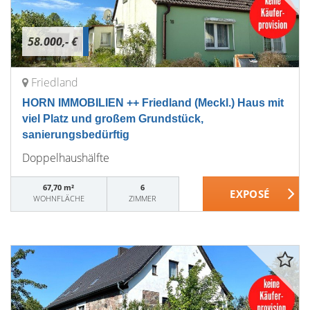
58.000,- €
Friedland
HORN IMMOBILIEN ++ Friedland (Meckl.) Haus mit
viel Platz und großem Grundstück,
sanierungsbedürftig
Doppelhaushälfte
67,70 m²
6
WOHNFLÄCHE
ZIMMER