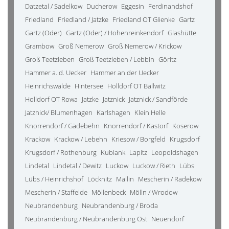
Datzetal / Sadelkow
Ducherow
Eggesin
Ferdinandshof
Friedland
Friedland / Jatzke
Friedland OT Glienke
Gartz
Gartz (Oder)
Gartz (Oder) / Hohenreinkendorf
Glashütte
Grambow
Groß Nemerow
Groß Nemerow / Krickow
Groß Teetzleben
Groß Teetzleben / Lebbin
Göritz
Hammer a. d. Uecker
Hammer an der Uecker
Heinrichswalde
Hintersee
Holldorf OT Ballwitz
Holldorf OT Rowa
Jatzke
Jatznick
Jatznick / Sandförde
Jatznick/ Blumenhagen
Karlshagen
Klein Helle
Knorrendorf / Gädebehn
Knorrendorf / Kastorf
Koserow
Krackow
Krackow / Lebehn
Kriesow / Borgfeld
Krugsdorf
Krugsdorf / Rothenburg
Kublank
Lapitz
Leopoldshagen
Lindetal
Lindetal / Dewitz
Luckow
Luckow / Rieth
Lübs
Lübs / Heinrichshof
Löcknitz
Mallin
Mescherin / Radekow
Mescherin / Staffelde
Möllenbeck
Mölln / Wrodow
Neubrandenburg
Neubrandenburg / Broda
Neubrandenburg / Neubrandenburg Ost
Neuendorf