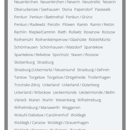
Neuenkirchen
Neuenkirchen / Neverin
Neustrelitz
Neverin
Oberuckersee / Seehausen
Osina
Papendorf
Pasewalk
Penkun
Penkun / Battinsthal
Penkun / Grünz
Penkun / Radewitz
Penzlin
Plöwen
Ramin
Ramin / Retzin
Rechlin
Riepke/Cammin
Rieth
Rollwitz
Rosenow
Rossow
Rothemühl
Rothenklempenow / Glashütte
Röbel/Müritz
Schönhausen
Schönhausen / Matzdorf
Spantekow
Spantekow / Rebelow
Sponholz
Staven / Rossow
Stolzenburg
Strasburg
Strasburg (Uckermark) / Neuensund
Strasburg / Gehren
Tantow
Torgelow
Torgelow / Drögeheide
Trollenhagen
Trzcinsko Zdroj
Uckerland
Uckerland / Güterberg
Uckerland / Wilsickow
Ueckermünde
Ueckermünde / Bellin
Viereck
Waren
Warlin
Wesenberg
Wilhelmsburg
Wilhelmsburg / Mariawerth
Woggersin
Wokuhl-Dabelow / Carolinenhof
Woldegk
Woldegk / Canzow
Woldegk / Grauenhagen