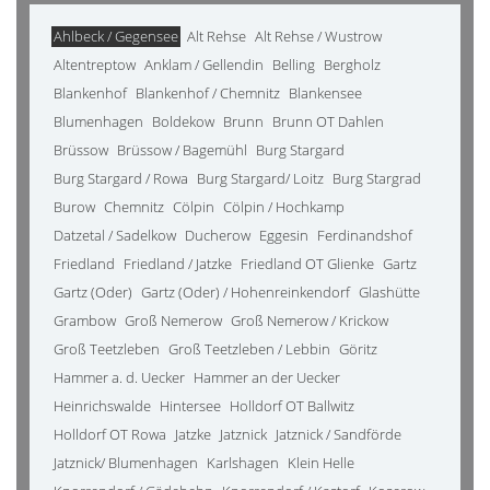
Ahlbeck / Gegensee
Alt Rehse
Alt Rehse / Wustrow
Altentreptow
Anklam / Gellendin
Belling
Bergholz
Blankenhof
Blankenhof / Chemnitz
Blankensee
Blumenhagen
Boldekow
Brunn
Brunn OT Dahlen
Brüssow
Brüssow / Bagemühl
Burg Stargard
Burg Stargard / Rowa
Burg Stargard/ Loitz
Burg Stargrad
Burow
Chemnitz
Cölpin
Cölpin / Hochkamp
Datzetal / Sadelkow
Ducherow
Eggesin
Ferdinandshof
Friedland
Friedland / Jatzke
Friedland OT Glienke
Gartz
Gartz (Oder)
Gartz (Oder) / Hohenreinkendorf
Glashütte
Grambow
Groß Nemerow
Groß Nemerow / Krickow
Groß Teetzleben
Groß Teetzleben / Lebbin
Göritz
Hammer a. d. Uecker
Hammer an der Uecker
Heinrichswalde
Hintersee
Holldorf OT Ballwitz
Holldorf OT Rowa
Jatzke
Jatznick
Jatznick / Sandförde
Jatznick/ Blumenhagen
Karlshagen
Klein Helle