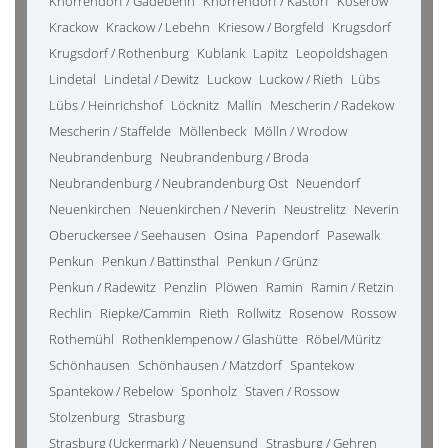
Knorrendorf / Gädebehn
Knorrendorf / Kastorf
Koserow
Krackow
Krackow / Lebehn
Kriesow / Borgfeld
Krugsdorf
Krugsdorf / Rothenburg
Kublank
Lapitz
Leopoldshagen
Lindetal
Lindetal / Dewitz
Luckow
Luckow / Rieth
Lübs
Lübs / Heinrichshof
Löcknitz
Mallin
Mescherin / Radekow
Mescherin / Staffelde
Möllenbeck
Mölln / Wrodow
Neubrandenburg
Neubrandenburg / Broda
Neubrandenburg / Neubrandenburg Ost
Neuendorf
Neuenkirchen
Neuenkirchen / Neverin
Neustrelitz
Neverin
Oberuckersee / Seehausen
Osina
Papendorf
Pasewalk
Penkun
Penkun / Battinsthal
Penkun / Grünz
Penkun / Radewitz
Penzlin
Plöwen
Ramin
Ramin / Retzin
Rechlin
Riepke/Cammin
Rieth
Rollwitz
Rosenow
Rossow
Rothemühl
Rothenklempenow / Glashütte
Röbel/Müritz
Schönhausen
Schönhausen / Matzdorf
Spantekow
Spantekow / Rebelow
Sponholz
Staven / Rossow
Stolzenburg
Strasburg
Strasburg (Uckermark) / Neuensund
Strasburg / Gehren