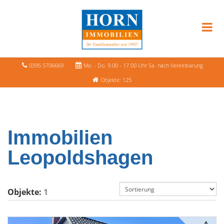
0395 5706669
Mo. - Do. 9.00 - 17.00 Uhr Sa. nach Vereinbarung
Objekte: 125
Immobilien
Leopoldshagen
Objekte:
1