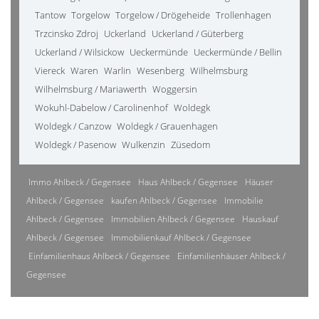
Tantow
Torgelow
Torgelow / Drögeheide
Trollenhagen
Trzcinsko Zdroj
Uckerland
Uckerland / Güterberg
Uckerland / Wilsickow
Ueckermünde
Ueckermünde / Bellin
Viereck
Waren
Warlin
Wesenberg
Wilhelmsburg
Wilhelmsburg / Mariawerth
Woggersin
Wokuhl-Dabelow / Carolinenhof
Woldegk
Woldegk / Canzow
Woldegk / Grauenhagen
Woldegk / Pasenow
Wulkenzin
Züsedom
Immo Ahlbeck / Gegensee
Haus Ahlbeck / Gegensee
Häuser
Ahlbeck / Gegensee
kaufen Ahlbeck / Gegensee
Immobilie
Ahlbeck / Gegensee
Immobilien Ahlbeck / Gegensee
Hauskauf
Ahlbeck / Gegensee
Immobilienkauf Ahlbeck / Gegensee
Einfamilienhaus Ahlbeck / Gegensee
Einfamilienhäuser Ahlbeck /
Gegensee