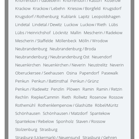
Knorrendorf / Gädebehn
Knorrendorf / Kastorf
Koserow
Krackow
Krackow / Lebehn
Kriesow / Borgfeld
Krugsdorf
Krugsdorf / Rothenburg
Kublank
Lapitz
Leopoldshagen
Lindetal
Lindetal / Dewitz
Luckow
Luckow / Rieth
Lübs
Lübs / Heinrichshof
Löcknitz
Mallin
Mescherin / Radekow
Mescherin / Staffelde
Möllenbeck
Mölln / Wrodow
Neubrandenburg
Neubrandenburg / Broda
Neubrandenburg / Neubrandenburg Ost
Neuendorf
Neuenkirchen
Neuenkirchen / Neverin
Neustrelitz
Neverin
Oberuckersee / Seehausen
Osina
Papendorf
Pasewalk
Penkun
Penkun / Battinsthal
Penkun / Grünz
Penkun / Radewitz
Penzlin
Plöwen
Ramin
Ramin / Retzin
Rechlin
Riepke/Cammin
Rieth
Rollwitz
Rosenow
Rossow
Rothemühl
Rothenklempenow / Glashütte
Röbel/Müritz
Schönhausen
Schönhausen / Matzdorf
Spantekow
Spantekow / Rebelow
Sponholz
Staven / Rossow
Stolzenburg
Strasburg
Strasburg (Uckermark) / Neuensund
Strasburg / Gehren