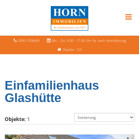
0395 5706669
Mo. - Do. 9.00 - 17.00 Uhr Sa. nach Vereinbarung
Objekte: 125
Einfamilienhaus
Glashütte
Objekte:
1