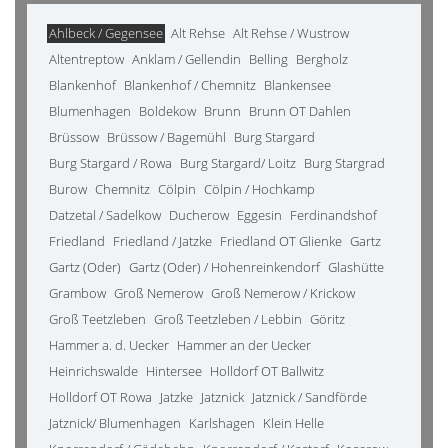
Ahlbeck / Gegensee
Alt Rehse
Alt Rehse / Wustrow
Altentreptow
Anklam / Gellendin
Belling
Bergholz
Blankenhof
Blankenhof / Chemnitz
Blankensee
Blumenhagen
Boldekow
Brunn
Brunn OT Dahlen
Brüssow
Brüssow / Bagemühl
Burg Stargard
Burg Stargard / Rowa
Burg Stargard/ Loitz
Burg Stargrad
Burow
Chemnitz
Cölpin
Cölpin / Hochkamp
Datzetal / Sadelkow
Ducherow
Eggesin
Ferdinandshof
Friedland
Friedland / Jatzke
Friedland OT Glienke
Gartz
Gartz (Oder)
Gartz (Oder) / Hohenreinkendorf
Glashütte
Grambow
Groß Nemerow
Groß Nemerow / Krickow
Groß Teetzleben
Groß Teetzleben / Lebbin
Göritz
Hammer a. d. Uecker
Hammer an der Uecker
Heinrichswalde
Hintersee
Holldorf OT Ballwitz
Holldorf OT Rowa
Jatzke
Jatznick
Jatznick / Sandförde
Jatznick/ Blumenhagen
Karlshagen
Klein Helle