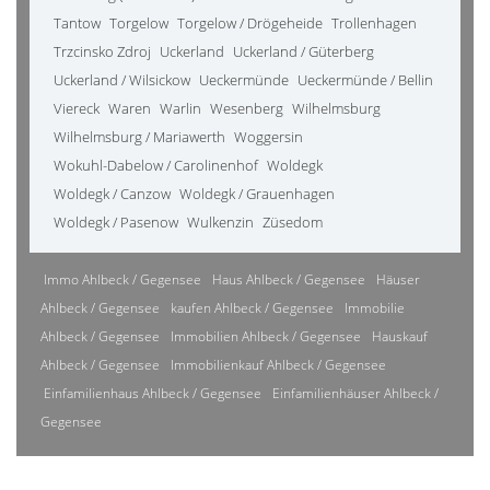
Tantow
Torgelow
Torgelow / Drögeheide
Trollenhagen
Trzcinsko Zdroj
Uckerland
Uckerland / Güterberg
Uckerland / Wilsickow
Ueckermünde
Ueckermünde / Bellin
Viereck
Waren
Warlin
Wesenberg
Wilhelmsburg
Wilhelmsburg / Mariawerth
Woggersin
Wokuhl-Dabelow / Carolinenhof
Woldegk
Woldegk / Canzow
Woldegk / Grauenhagen
Woldegk / Pasenow
Wulkenzin
Züsedom
Immo Ahlbeck / Gegensee
Haus Ahlbeck / Gegensee
Häuser
Ahlbeck / Gegensee
kaufen Ahlbeck / Gegensee
Immobilie
Ahlbeck / Gegensee
Immobilien Ahlbeck / Gegensee
Hauskauf
Ahlbeck / Gegensee
Immobilienkauf Ahlbeck / Gegensee
Einfamilienhaus Ahlbeck / Gegensee
Einfamilienhäuser Ahlbeck /
Gegensee