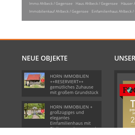
Immo Ahlbeck / Gegensee
Haus Ahlbeck / Gegensee
Häuser 
Immobilienkauf Ahlbeck / Gegensee
Einfamilienhaus Ahlbeck 
NEUE OBJEKTE
UNSER
HORN IMMOBILIEN
++RESERVIERT++
gemütliches Zuhause
mit großem Grundstück
HORN IMMOBILIEN +
großzügiges und
elegantes
Einfamilienhaus mit
Einliegerwohnung und
Garage in Gartz