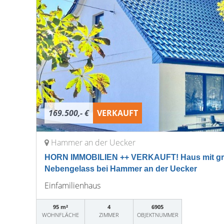
169.500,- €
VERKAUFT
Hammer an der Uecker
HORN IMMOBILIEN ++ VERKAUFT! Haus mit g
Nebengelass bei Hammer an der Uecker
Einfamilienhaus
95 m²
4
6905
WOHNFLÄCHE
ZIMMER
OBJEKTNUMMER