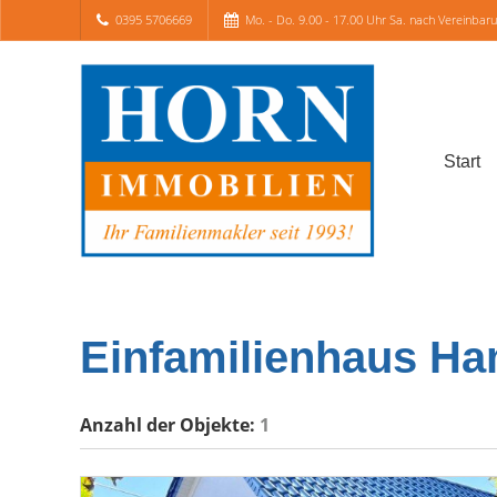
0395 5706669
Mo. - Do. 9.00 - 17.00 Uhr Sa. nach Vereinbar
Start
Einfamilienhaus Ha
Anzahl der
Objekte:
1