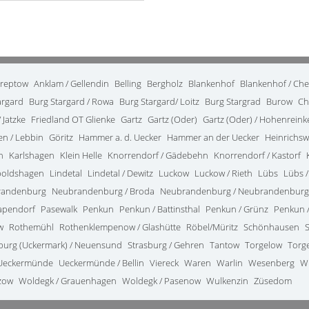
treptow
Anklam / Gellendin
Belling
Bergholz
Blankenhof
Blankenhof / Ch
argard
Burg Stargard / Rowa
Burg Stargard/ Loitz
Burg Stargrad
Burow
Ch
 Jatzke
Friedland OT Glienke
Gartz
Gartz (Oder)
Gartz (Oder) / Hohenrein
en / Lebbin
Göritz
Hammer a. d. Uecker
Hammer an der Uecker
Heinrichsw
n
Karlshagen
Klein Helle
Knorrendorf / Gädebehn
Knorrendorf / Kastorf
poldshagen
Lindetal
Lindetal / Dewitz
Luckow
Luckow / Rieth
Lübs
Lübs /
randenburg
Neubrandenburg / Broda
Neubrandenburg / Neubrandenburg
apendorf
Pasewalk
Penkun
Penkun / Battinsthal
Penkun / Grünz
Penkun /
w
Rothemühl
Rothenklempenow / Glashütte
Röbel/Müritz
Schönhausen
burg (Uckermark) / Neuensund
Strasburg / Gehren
Tantow
Torgelow
Torg
Ueckermünde
Ueckermünde / Bellin
Viereck
Waren
Warlin
Wesenberg
W
zow
Woldegk / Grauenhagen
Woldegk / Pasenow
Wulkenzin
Züsedom