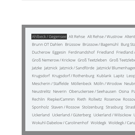
Ahlbeck / Gegensee
Alt Rehse
Alt Rehse / Wustrow
Alten
Brunn OT Dahlen
Brüssow
Brüssow / Bagemühl
Burg St
Ducherow
Eggesin
Ferdinandshof
Friedland
Friedland /
Groß Nemerow / Krickow
Groß Teetzleben
Groß Teetzleb
Jatzke
Jatznick
Jatznick / Sandförde
Jatznick/ Blumenhage
Krugsdorf
Krugsdorf / Rothenburg
Kublank
Lapitz
Leo
Mescherin / Staffelde
Möllenbeck
Mölln / Wrodow
Neub
Neustrelitz
Neverin
Oberuckersee / Seehausen
Osina
P
Rechlin
Riepke/Cammin
Rieth
Rollwitz
Rosenow
Rosso
Sponholz
Staven / Rossow
Stolzenburg
Strasburg
Stras
Uckerland
Uckerland / Güterberg
Uckerland / Wilsickow
Wokuhl-Dabelow / Carolinenhof
Woldegk
Woldegk / Can