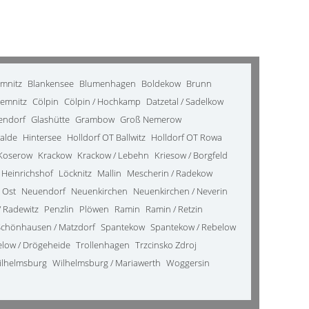
emnitz
Blankensee
Blumenhagen
Boldekow
Brunn
emnitz
Cölpin
Cölpin / Hochkamp
Datzetal / Sadelkow
kendorf
Glashütte
Grambow
Groß Nemerow
alde
Hintersee
Holldorf OT Ballwitz
Holldorf OT Rowa
Koserow
Krackow
Krackow / Lebehn
Kriesow / Borgfeld
 Heinrichshof
Löcknitz
Mallin
Mescherin / Radekow
 Ost
Neuendorf
Neuenkirchen
Neuenkirchen / Neverin
 Radewitz
Penzlin
Plöwen
Ramin
Ramin / Retzin
Schönhausen / Matzdorf
Spantekow
Spantekow / Rebelow
elow / Drögeheide
Trollenhagen
Trzcinsko Zdroj
ilhelmsburg
Wilhelmsburg / Mariawerth
Woggersin