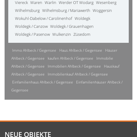
Viereck
Waren
Warlin
Werder OT Wodarg
Wesenberg
Wilhelmsburg
Wilhelmsburg / Mariawerth
Woggersin
Wokuhl-Dabelow / Carolinenhof
Woldegk
Woldegk / Canzow
Woldegk / Grauenhagen
Woldegk / Pasenow
Wulkenzin
Züsedom
Immo Ahlbeck / Gegensee
Haus Ahlbeck / Gegensee
Häuser
Ahlbeck / Gegensee
kaufen Ahlbeck / Gegensee
Immobilie
Ahlbeck / Gegensee
Immobilien Ahlbeck / Gegensee
Hauskauf
Ahlbeck / Gegensee
Immobilienkauf Ahlbeck / Gegensee
Einfamilienhaus Ahlbeck / Gegensee
Einfamilienhäuser Ahlbeck /
Gegensee
NEUE OBJEKTE