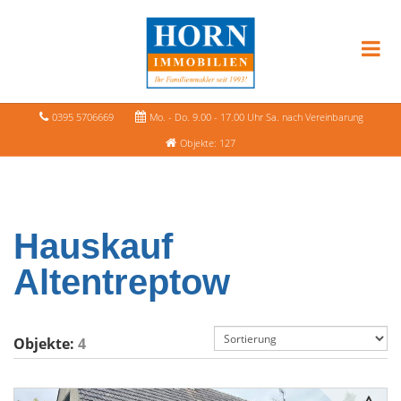
0395 5706669
Mo. - Do. 9.00 - 17.00 Uhr Sa. nach Vereinbarung
Objekte: 127
Hauskauf
Altentreptow
Objekte:
4