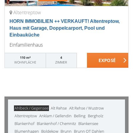
Altentreptow
HORN IMMOBILIEN ++ VERKAUFT! Altentreptow,
Haus mit Garage, Doppelcarport, Pool und
Einbauküche
Einfamilienhaus
110 m²
4
WOHNFLÄCHE
ZIMMER
Ahlbeck / Gegensee
Alt Rehse
Alt Rehse / Wustrow
Altentreptow
Anklam / Gellendin
Belling
Bergholz
Blankenhof
Blankenhof / Chemnitz
Blankensee
Blumenhagen
Boldekow
Brunn
Brunn OT Dahlen