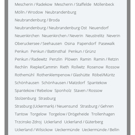
Mescherin / Radekow
Mescherin / Staffelde
Möllenbeck
Mölln / Wrodow
Neubrandenburg
Neubrandenburg / Broda
Neubrandenburg / Neubrandenburg Ost
Neuendorf
Neuenkirchen
Neuenkirchen / Neverin
Neustrelitz
Neverin
Oberuckersee / Seehausen
Osina
Papendorf
Pasewalk
Penkun
Penkun / Battinsthal
Penkun / Grünz
Penkun / Radewitz
Penzlin
Plöwen
Ramin
Ramin / Retzin
Rechlin
Riepke/Cammin
Rieth
Rollwitz
Rosenow
Rossow
Rothemühl
Rothenklempenow / Glashütte
Röbel/Müritz
Schönhausen
Schönhausen / Matzdorf
Spantekow
Spantekow / Rebelow
Sponholz
Staven / Rossow
Stolzenburg
Strasburg
Strasburg (Uckermark) / Neuensund
Strasburg / Gehren
Tantow
Torgelow
Torgelow / Drögeheide
Trollenhagen
Trzcinsko Zdroj
Uckerland
Uckerland / Güterberg
Uckerland / Wilsickow
Ueckermünde
Ueckermünde / Bellin