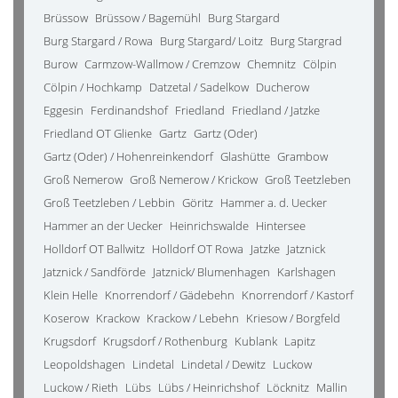
Brüssow
Brüssow / Bagemühl
Burg Stargard
Burg Stargard / Rowa
Burg Stargard/ Loitz
Burg Stargrad
Burow
Carmzow-Wallmow / Cremzow
Chemnitz
Cölpin
Cölpin / Hochkamp
Datzetal / Sadelkow
Ducherow
Eggesin
Ferdinandshof
Friedland
Friedland / Jatzke
Friedland OT Glienke
Gartz
Gartz (Oder)
Gartz (Oder) / Hohenreinkendorf
Glashütte
Grambow
Groß Nemerow
Groß Nemerow / Krickow
Groß Teetzleben
Groß Teetzleben / Lebbin
Göritz
Hammer a. d. Uecker
Hammer an der Uecker
Heinrichswalde
Hintersee
Holldorf OT Ballwitz
Holldorf OT Rowa
Jatzke
Jatznick
Jatznick / Sandförde
Jatznick/ Blumenhagen
Karlshagen
Klein Helle
Knorrendorf / Gädebehn
Knorrendorf / Kastorf
Koserow
Krackow
Krackow / Lebehn
Kriesow / Borgfeld
Krugsdorf
Krugsdorf / Rothenburg
Kublank
Lapitz
Leopoldshagen
Lindetal
Lindetal / Dewitz
Luckow
Luckow / Rieth
Lübs
Lübs / Heinrichshof
Löcknitz
Mallin