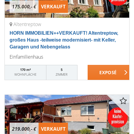
175.000,- €
VERKAUFT
Altentreptow
HORN IMMOBILIEN++VERKAUFT! Altentreptow,
großes Haus -teilweise modernisiert- mit Keller,
Garagen und Nebengelass
Einfamilienhaus
170 m²
5
WOHNFLÄCHE
ZIMMER
219.000,- €
VERKAUFT