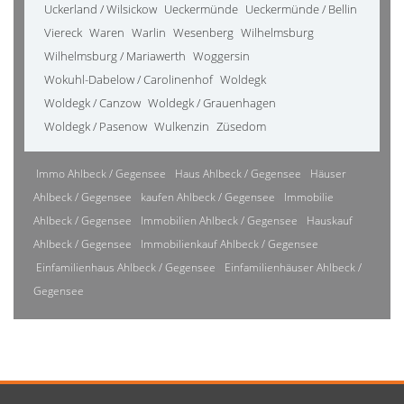
Uckerland / Wilsickow
Ueckermünde
Ueckermünde / Bellin
Viereck
Waren
Warlin
Wesenberg
Wilhelmsburg
Wilhelmsburg / Mariawerth
Woggersin
Wokuhl-Dabelow / Carolinenhof
Woldegk
Woldegk / Canzow
Woldegk / Grauenhagen
Woldegk / Pasenow
Wulkenzin
Züsedom
Immo Ahlbeck / Gegensee
Haus Ahlbeck / Gegensee
Häuser
Ahlbeck / Gegensee
kaufen Ahlbeck / Gegensee
Immobilie
Ahlbeck / Gegensee
Immobilien Ahlbeck / Gegensee
Hauskauf
Ahlbeck / Gegensee
Immobilienkauf Ahlbeck / Gegensee
Einfamilienhaus Ahlbeck / Gegensee
Einfamilienhäuser Ahlbeck /
Gegensee