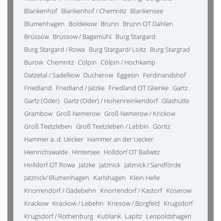
Blankenhof
Blankenhof / Chemnitz
Blankensee
Blumenhagen
Boldekow
Brunn
Brunn OT Dahlen
Brüssow
Brüssow / Bagemühl
Burg Stargard
Burg Stargard / Rowa
Burg Stargard/ Loitz
Burg Stargrad
Burow
Chemnitz
Cölpin
Cölpin / Hochkamp
Datzetal / Sadelkow
Ducherow
Eggesin
Ferdinandshof
Friedland
Friedland / Jatzke
Friedland OT Glienke
Gartz
Gartz (Oder)
Gartz (Oder) / Hohenreinkendorf
Glashütte
Grambow
Groß Nemerow
Groß Nemerow / Krickow
Groß Teetzleben
Groß Teetzleben / Lebbin
Göritz
Hammer a. d. Uecker
Hammer an der Uecker
Heinrichswalde
Hintersee
Holldorf OT Ballwitz
Holldorf OT Rowa
Jatzke
Jatznick
Jatznick / Sandförde
Jatznick/ Blumenhagen
Karlshagen
Klein Helle
Knorrendorf / Gädebehn
Knorrendorf / Kastorf
Koserow
Krackow
Krackow / Lebehn
Kriesow / Borgfeld
Krugsdorf
Krugsdorf / Rothenburg
Kublank
Lapitz
Leopoldshagen