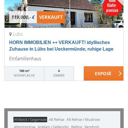
119.000,- €
VERKAUFT
Lübs
HORN IMMOBILIEN ++ VERKAUFT! idyllisches
Zuhause in Lübs bei Ueckermünde, ruhige Lage
Einfamilienhaus
100 m²
4
WOHNFLÄCHE
ZIMMER
Ahlbeck / Gegensee
Alt Rehse
Alt Rehse / Wustrow
Altentreptow
Anklam / Gellendin
Belling
Bergholz