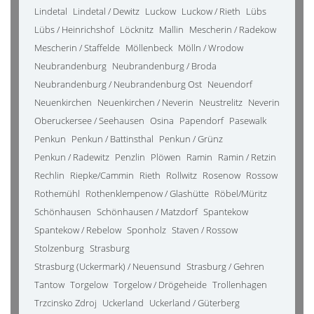
Lindetal
Lindetal / Dewitz
Luckow
Luckow / Rieth
Lübs
Lübs / Heinrichshof
Löcknitz
Mallin
Mescherin / Radekow
Mescherin / Staffelde
Möllenbeck
Mölln / Wrodow
Neubrandenburg
Neubrandenburg / Broda
Neubrandenburg / Neubrandenburg Ost
Neuendorf
Neuenkirchen
Neuenkirchen / Neverin
Neustrelitz
Neverin
Oberuckersee / Seehausen
Osina
Papendorf
Pasewalk
Penkun
Penkun / Battinsthal
Penkun / Grünz
Penkun / Radewitz
Penzlin
Plöwen
Ramin
Ramin / Retzin
Rechlin
Riepke/Cammin
Rieth
Rollwitz
Rosenow
Rossow
Rothemühl
Rothenklempenow / Glashütte
Röbel/Müritz
Schönhausen
Schönhausen / Matzdorf
Spantekow
Spantekow / Rebelow
Sponholz
Staven / Rossow
Stolzenburg
Strasburg
Strasburg (Uckermark) / Neuensund
Strasburg / Gehren
Tantow
Torgelow
Torgelow / Drögeheide
Trollenhagen
Trzcinsko Zdroj
Uckerland
Uckerland / Güterberg