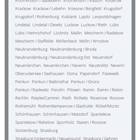
Knorrendorf / Gädebehn
Knorrendorf / Kastorf
Koserow
Krackow
Krackow / Lebehn
Kriesow / Borgfeld
Krugsdorf
Krugsdorf / Rothenburg
Kublank
Lapitz
Leopoldshagen
Lindetal
Lindetal / Dewitz
Luckow
Luckow / Rieth
Lübs
Lübs / Heinrichshof
Löcknitz
Mallin
Mescherin / Radekow
Mescherin / Staffelde
Möllenbeck
Mölln / Wrodow
Neubrandenburg
Neubrandenburg / Broda
Neubrandenburg / Neubrandenburg Ost
Neuendorf
Neuenkirchen
Neuenkirchen / Neverin
Neustrelitz
Neverin
Oberuckersee / Seehausen
Osina
Papendorf
Pasewalk
Penkun
Penkun / Battinsthal
Penkun / Grünz
Penkun / Radewitz
Penzlin
Plöwen
Ramin
Ramin / Retzin
Rechlin
Riepke/Cammin
Rieth
Rollwitz
Rosenow
Rossow
Rothemühl
Rothenklempenow / Glashütte
Röbel/Müritz
Schönhausen
Schönhausen / Matzdorf
Spantekow
Spantekow / Rebelow
Sponholz
Staven / Rossow
Stolzenburg
Strasburg
Strasburg (Uckermark) / Neuensund
Strasburg / Gehren