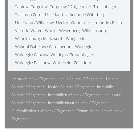
Tantow
Torgelow
Torgelow / Drögeheide
Trollenhagen
Trzcinsko Zdroj
Uckerland
Uckerland / Güterberg
Uckerland / Wilsickow
Ueckermünde
Ueckermünde / Bellin
Viereck
Waren
Warlin
Wesenberg
Wilhelmsburg
Wilhelmsburg / Mariawerth
Woggersin
Wokuhl-Dabelow / Carolinenhof
Woldegk
Woldegk / Canzow
Woldegk / Grauenhagen
Woldegk / Pasenow
Wulkenzin
Züsedom
Immo Ahlbeck / Gegensee
Haus Ahlbeck / Gegensee
Häuser
Ahlbeck / Gegensee
kaufen Ahlbeck / Gegensee
Immobilie
Ahlbeck / Gegensee
Immobilien Ahlbeck / Gegensee
Hauskauf
Ahlbeck / Gegensee
Immobilienkauf Ahlbeck / Gegensee
Einfamilienhaus Ahlbeck / Gegensee
Einfamilienhäuser Ahlbeck /
Gegensee