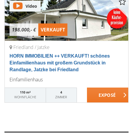
Video
198.000,- €
VERKAUFT
Friedland / Jatzke
HORN IMMOBILIEN ++ VERKAUFT! schönes
Einfamilienhaus mit großem Grundstück in
Randlage, Jatzke bei Friedland
Einfamilienhaus
110 m²
4
WOHNFLÄCHE
ZIMMER