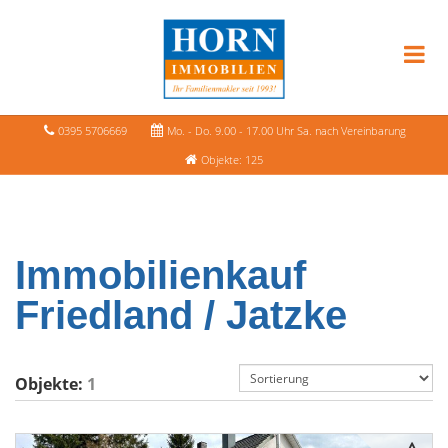
0395 5706669
Mo. - Do. 9.00 - 17.00 Uhr Sa. nach Vereinbarung
Objekte: 125
Immobilienkauf
Friedland / Jatzke
Objekte:
1