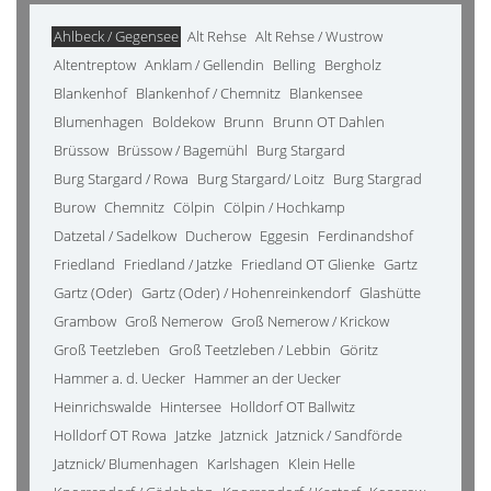
Ahlbeck / Gegensee
Alt Rehse
Alt Rehse / Wustrow
Altentreptow
Anklam / Gellendin
Belling
Bergholz
Blankenhof
Blankenhof / Chemnitz
Blankensee
Blumenhagen
Boldekow
Brunn
Brunn OT Dahlen
Brüssow
Brüssow / Bagemühl
Burg Stargard
Burg Stargard / Rowa
Burg Stargard/ Loitz
Burg Stargrad
Burow
Chemnitz
Cölpin
Cölpin / Hochkamp
Datzetal / Sadelkow
Ducherow
Eggesin
Ferdinandshof
Friedland
Friedland / Jatzke
Friedland OT Glienke
Gartz
Gartz (Oder)
Gartz (Oder) / Hohenreinkendorf
Glashütte
Grambow
Groß Nemerow
Groß Nemerow / Krickow
Groß Teetzleben
Groß Teetzleben / Lebbin
Göritz
Hammer a. d. Uecker
Hammer an der Uecker
Heinrichswalde
Hintersee
Holldorf OT Ballwitz
Holldorf OT Rowa
Jatzke
Jatznick
Jatznick / Sandförde
Jatznick/ Blumenhagen
Karlshagen
Klein Helle