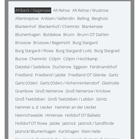
Ahlbeck / Gegensee
Alt Rehse
Alt Rehse / Wustrow
Altentreptow
Anklam / Gellendin
Belling
Bergholz
Blankenhof
Blankenhof / Chemnitz
Blankensee
Blumenhagen
Boldekow
Brunn
Brunn OT Dahlen
Brüssow
Brüssow / Bagemühl
Burg Stargard
Burg Stargard / Rowa
Burg Stargard/ Loitz
Burg Stargrad
Burow
Chemnitz
Cölpin
Cölpin / Hochkamp
Datzetal / Sadelkow
Ducherow
Eggesin
Ferdinandshof
Friedland
Friedland / Jatzke
Friedland OT Glienke
Gartz
Gartz (Oder)
Gartz (Oder) / Hohenreinkendorf
Glashütte
Grambow
Groß Nemerow
Groß Nemerow / Krickow
Groß Teetzleben
Groß Teetzleben / Lebbin
Göritz
Hammer a. d. Uecker
Hammer an der Uecker
Heinrichswalde
Hintersee
Holldorf OT Ballwitz
Holldorf OT Rowa
Jatzke
Jatznick
Jatznick / Sandförde
Jatznick/ Blumenhagen
Karlshagen
Klein Helle