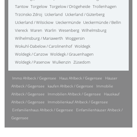
Tantow
Torgelow
Torgelow / Drögeheide
Trollenhagen
Trzcinsko Zdroj
Uckerland
Uckerland / Güterberg
Uckerland / Wilsickow
Ueckermünde
Ueckermünde / Bellin
Viereck
Waren
Warlin
Wesenberg
Wilhelmsburg
Wilhelmsburg / Mariawerth
Woggersin
Wokuhl-Dabelow / Carolinenhof
Woldegk
Woldegk / Canzow
Woldegk / Grauenhagen
Woldegk / Pasenow
Wulkenzin
Züsedom
Immo Ahlbeck / Gegensee
Haus Ahlbeck / Gegensee
Häuser
Ahlbeck / Gegensee
kaufen Ahlbeck / Gegensee
Immobilie
Ahlbeck / Gegensee
Immobilien Ahlbeck / Gegensee
Hauskauf
Ahlbeck / Gegensee
Immobilienkauf Ahlbeck / Gegensee
Einfamilienhaus Ahlbeck / Gegensee
Einfamilienhäuser Ahlbeck /
Gegensee