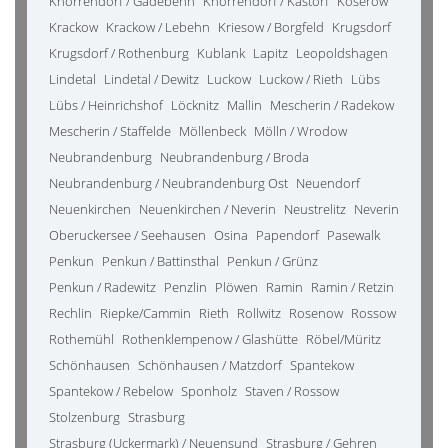
Knorrendorf / Gädebehn
Knorrendorf / Kastorf
Koserow
Krackow
Krackow / Lebehn
Kriesow / Borgfeld
Krugsdorf
Krugsdorf / Rothenburg
Kublank
Lapitz
Leopoldshagen
Lindetal
Lindetal / Dewitz
Luckow
Luckow / Rieth
Lübs
Lübs / Heinrichshof
Löcknitz
Mallin
Mescherin / Radekow
Mescherin / Staffelde
Möllenbeck
Mölln / Wrodow
Neubrandenburg
Neubrandenburg / Broda
Neubrandenburg / Neubrandenburg Ost
Neuendorf
Neuenkirchen
Neuenkirchen / Neverin
Neustrelitz
Neverin
Oberuckersee / Seehausen
Osina
Papendorf
Pasewalk
Penkun
Penkun / Battinsthal
Penkun / Grünz
Penkun / Radewitz
Penzlin
Plöwen
Ramin
Ramin / Retzin
Rechlin
Riepke/Cammin
Rieth
Rollwitz
Rosenow
Rossow
Rothemühl
Rothenklempenow / Glashütte
Röbel/Müritz
Schönhausen
Schönhausen / Matzdorf
Spantekow
Spantekow / Rebelow
Sponholz
Staven / Rossow
Stolzenburg
Strasburg
Strasburg (Uckermark) / Neuensund
Strasburg / Gehren