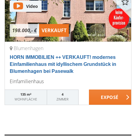
Video
198.000,- €
VERKAUFT
Blumenhagen
HORN IMMOBILIEN ++ VERKAUFT! modernes
Einfamilienhaus mit idyllischem Grundstück in
Blumenhagen bei Pasewalk
Einfamilienhaus
135 m²
4
WOHNFLÄCHE
ZIMMER