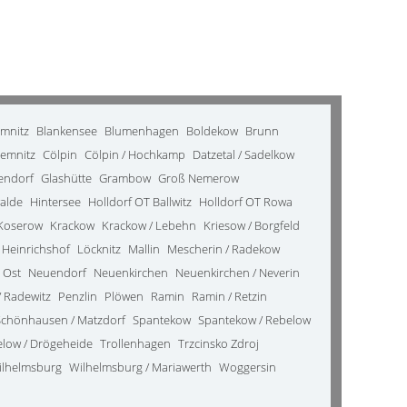
emnitz
Blankensee
Blumenhagen
Boldekow
Brunn
emnitz
Cölpin
Cölpin / Hochkamp
Datzetal / Sadelkow
kendorf
Glashütte
Grambow
Groß Nemerow
alde
Hintersee
Holldorf OT Ballwitz
Holldorf OT Rowa
Koserow
Krackow
Krackow / Lebehn
Kriesow / Borgfeld
 Heinrichshof
Löcknitz
Mallin
Mescherin / Radekow
 Ost
Neuendorf
Neuenkirchen
Neuenkirchen / Neverin
 Radewitz
Penzlin
Plöwen
Ramin
Ramin / Retzin
Schönhausen / Matzdorf
Spantekow
Spantekow / Rebelow
elow / Drögeheide
Trollenhagen
Trzcinsko Zdroj
ilhelmsburg
Wilhelmsburg / Mariawerth
Woggersin