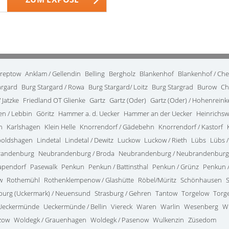
treptow
Anklam / Gellendin
Belling
Bergholz
Blankenhof
Blankenhof / Ch
argard
Burg Stargard / Rowa
Burg Stargard/ Loitz
Burg Stargrad
Burow
Ch
 Jatzke
Friedland OT Glienke
Gartz
Gartz (Oder)
Gartz (Oder) / Hohenrein
en / Lebbin
Göritz
Hammer a. d. Uecker
Hammer an der Uecker
Heinrichsw
n
Karlshagen
Klein Helle
Knorrendorf / Gädebehn
Knorrendorf / Kastorf
poldshagen
Lindetal
Lindetal / Dewitz
Luckow
Luckow / Rieth
Lübs
Lübs /
randenburg
Neubrandenburg / Broda
Neubrandenburg / Neubrandenburg
apendorf
Pasewalk
Penkun
Penkun / Battinsthal
Penkun / Grünz
Penkun /
w
Rothemühl
Rothenklempenow / Glashütte
Röbel/Müritz
Schönhausen
burg (Uckermark) / Neuensund
Strasburg / Gehren
Tantow
Torgelow
Torg
Ueckermünde
Ueckermünde / Bellin
Viereck
Waren
Warlin
Wesenberg
W
zow
Woldegk / Grauenhagen
Woldegk / Pasenow
Wulkenzin
Züsedom