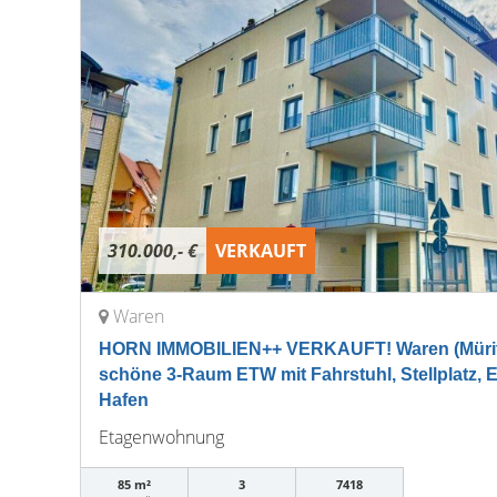
310.000,- €
VERKAUFT
Waren
HORN IMMOBILIEN++ VERKAUFT! Waren (Müritz
schöne 3-Raum ETW mit Fahrstuhl, Stellplatz, 
Hafen
Etagenwohnung
85 m²
3
7418