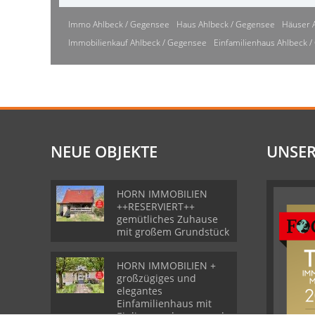
Immo Ahlbeck / Gegensee
Haus Ahlbeck / Gegensee
Häuser 
Immobilienkauf Ahlbeck / Gegensee
Einfamilienhaus Ahlbeck 
NEUE OBJEKTE
UNSER
HORN IMMOBILIEN
++RESERVIERT++
gemütliches Zuhause
mit großem Grundstück
HORN IMMOBILIEN +
großzügiges und
elegantes
Einfamilienhaus mit