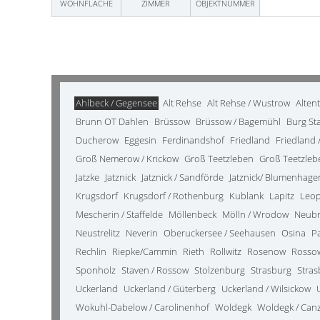
WOHNFLÄCHE
ZIMMER
OBJEKTNUMMER
Ahlbeck / Gegensee
Alt Rehse
Alt Rehse / Wustrow
Alten
Brunn OT Dahlen
Brüssow
Brüssow / Bagemühl
Burg St
Ducherow
Eggesin
Ferdinandshof
Friedland
Friedland /
Groß Nemerow / Krickow
Groß Teetzleben
Groß Teetzleb
Jatzke
Jatznick
Jatznick / Sandförde
Jatznick/ Blumenhage
Krugsdorf
Krugsdorf / Rothenburg
Kublank
Lapitz
Leo
Mescherin / Staffelde
Möllenbeck
Mölln / Wrodow
Neub
Neustrelitz
Neverin
Oberuckersee / Seehausen
Osina
P
Rechlin
Riepke/Cammin
Rieth
Rollwitz
Rosenow
Rosso
Sponholz
Staven / Rossow
Stolzenburg
Strasburg
Stras
Uckerland
Uckerland / Güterberg
Uckerland / Wilsickow
Wokuhl-Dabelow / Carolinenhof
Woldegk
Woldegk / Can