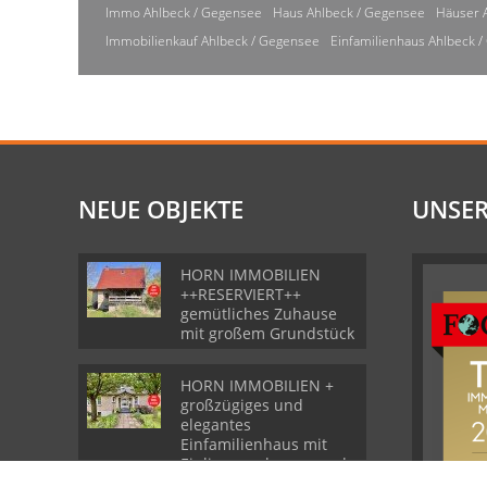
Immo Ahlbeck / Gegensee
Haus Ahlbeck / Gegensee
Häuser 
Immobilienkauf Ahlbeck / Gegensee
Einfamilienhaus Ahlbeck 
NEUE OBJEKTE
UNSER
HORN IMMOBILIEN
++RESERVIERT++
gemütliches Zuhause
mit großem Grundstück
HORN IMMOBILIEN +
großzügiges und
elegantes
Einfamilienhaus mit
Einliegerwohnung und
Garage in Gartz