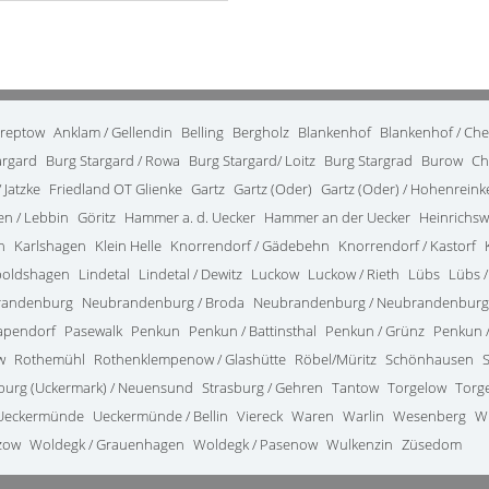
treptow
Anklam / Gellendin
Belling
Bergholz
Blankenhof
Blankenhof / Ch
argard
Burg Stargard / Rowa
Burg Stargard/ Loitz
Burg Stargrad
Burow
Ch
 Jatzke
Friedland OT Glienke
Gartz
Gartz (Oder)
Gartz (Oder) / Hohenrein
en / Lebbin
Göritz
Hammer a. d. Uecker
Hammer an der Uecker
Heinrichsw
n
Karlshagen
Klein Helle
Knorrendorf / Gädebehn
Knorrendorf / Kastorf
poldshagen
Lindetal
Lindetal / Dewitz
Luckow
Luckow / Rieth
Lübs
Lübs /
randenburg
Neubrandenburg / Broda
Neubrandenburg / Neubrandenburg
apendorf
Pasewalk
Penkun
Penkun / Battinsthal
Penkun / Grünz
Penkun /
w
Rothemühl
Rothenklempenow / Glashütte
Röbel/Müritz
Schönhausen
burg (Uckermark) / Neuensund
Strasburg / Gehren
Tantow
Torgelow
Torg
Ueckermünde
Ueckermünde / Bellin
Viereck
Waren
Warlin
Wesenberg
W
zow
Woldegk / Grauenhagen
Woldegk / Pasenow
Wulkenzin
Züsedom