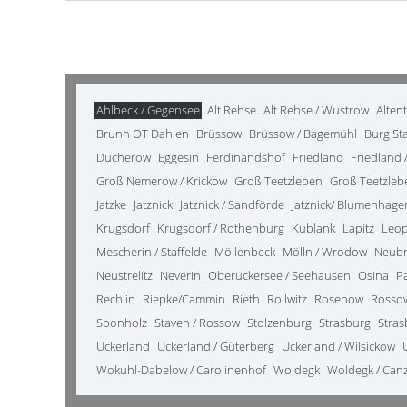
Ahlbeck / Gegensee
Alt Rehse
Alt Rehse / Wustrow
Alten
Brunn OT Dahlen
Brüssow
Brüssow / Bagemühl
Burg St
Ducherow
Eggesin
Ferdinandshof
Friedland
Friedland /
Groß Nemerow / Krickow
Groß Teetzleben
Groß Teetzleb
Jatzke
Jatznick
Jatznick / Sandförde
Jatznick/ Blumenhage
Krugsdorf
Krugsdorf / Rothenburg
Kublank
Lapitz
Leo
Mescherin / Staffelde
Möllenbeck
Mölln / Wrodow
Neub
Neustrelitz
Neverin
Oberuckersee / Seehausen
Osina
P
Rechlin
Riepke/Cammin
Rieth
Rollwitz
Rosenow
Rosso
Sponholz
Staven / Rossow
Stolzenburg
Strasburg
Stras
Uckerland
Uckerland / Güterberg
Uckerland / Wilsickow
Wokuhl-Dabelow / Carolinenhof
Woldegk
Woldegk / Can