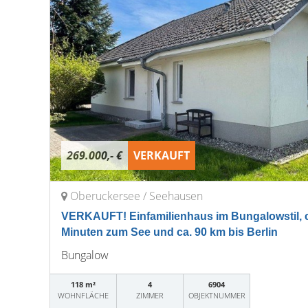
269.000,- €
VERKAUFT
Oberuckersee / Seehausen
VERKAUFT! Einfamilienhaus im Bungalowstil, ca
Minuten zum See und ca. 90 km bis Berlin
Bungalow
118 m²
4
6904
WOHNFLÄCHE
ZIMMER
OBJEKTNUMMER