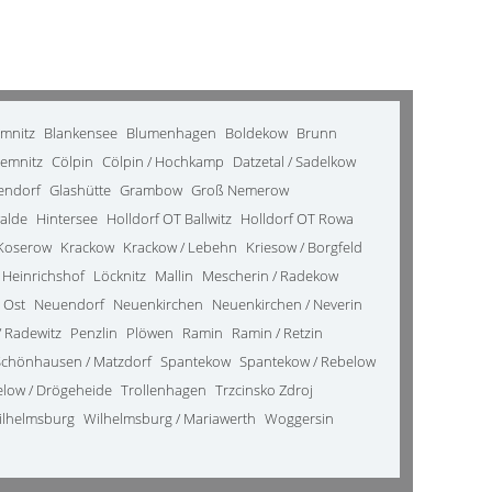
emnitz
Blankensee
Blumenhagen
Boldekow
Brunn
emnitz
Cölpin
Cölpin / Hochkamp
Datzetal / Sadelkow
kendorf
Glashütte
Grambow
Groß Nemerow
alde
Hintersee
Holldorf OT Ballwitz
Holldorf OT Rowa
Koserow
Krackow
Krackow / Lebehn
Kriesow / Borgfeld
 Heinrichshof
Löcknitz
Mallin
Mescherin / Radekow
 Ost
Neuendorf
Neuenkirchen
Neuenkirchen / Neverin
 Radewitz
Penzlin
Plöwen
Ramin
Ramin / Retzin
Schönhausen / Matzdorf
Spantekow
Spantekow / Rebelow
elow / Drögeheide
Trollenhagen
Trzcinsko Zdroj
ilhelmsburg
Wilhelmsburg / Mariawerth
Woggersin