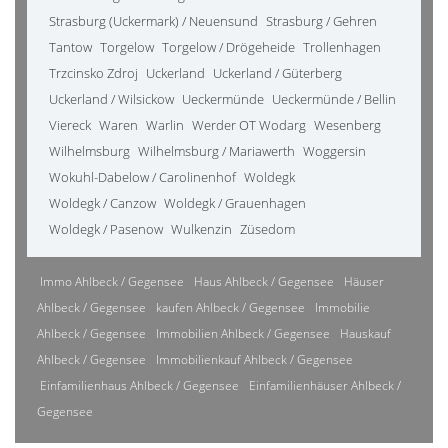
Strasburg (Uckermark) / Neuensund
Strasburg / Gehren
Tantow
Torgelow
Torgelow / Drögeheide
Trollenhagen
Trzcinsko Zdroj
Uckerland
Uckerland / Güterberg
Uckerland / Wilsickow
Ueckermünde
Ueckermünde / Bellin
Viereck
Waren
Warlin
Werder OT Wodarg
Wesenberg
Wilhelmsburg
Wilhelmsburg / Mariawerth
Woggersin
Wokuhl-Dabelow / Carolinenhof
Woldegk
Woldegk / Canzow
Woldegk / Grauenhagen
Woldegk / Pasenow
Wulkenzin
Züsedom
Immo Ahlbeck / Gegensee
Haus Ahlbeck / Gegensee
Häuser
Ahlbeck / Gegensee
kaufen Ahlbeck / Gegensee
Immobilie
Ahlbeck / Gegensee
Immobilien Ahlbeck / Gegensee
Hauskauf
Ahlbeck / Gegensee
Immobilienkauf Ahlbeck / Gegensee
Einfamilienhaus Ahlbeck / Gegensee
Einfamilienhäuser Ahlbeck /
Gegensee