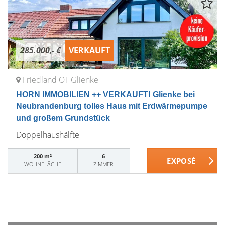
285.000,- €
VERKAUFT
Friedland OT Glienke
HORN IMMOBILIEN ++ VERKAUFT! Glienke bei
Neubrandenburg tolles Haus mit Erdwärmepumpe
und großem Grundstück
Doppelhaushälfte
200 m²
6
WOHNFLÄCHE
ZIMMER