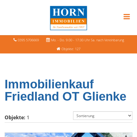
0395 5706669
Mo. - Do. 9.00 - 17.00 Uhr Sa. nach Vereinbarung
Objekte: 127
Immobilienkauf
Friedland OT Glienke
Objekte:
1