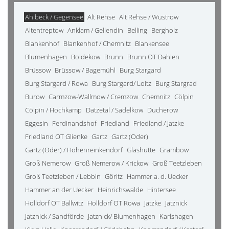
Ahlbeck / Gegensee
Alt Rehse
Alt Rehse / Wustrow
Altentreptow
Anklam / Gellendin
Belling
Bergholz
Blankenhof
Blankenhof / Chemnitz
Blankensee
Blumenhagen
Boldekow
Brunn
Brunn OT Dahlen
Brüssow
Brüssow / Bagemühl
Burg Stargard
Burg Stargard / Rowa
Burg Stargard/ Loitz
Burg Stargrad
Burow
Carmzow-Wallmow / Cremzow
Chemnitz
Cölpin
Cölpin / Hochkamp
Datzetal / Sadelkow
Ducherow
Eggesin
Ferdinandshof
Friedland
Friedland / Jatzke
Friedland OT Glienke
Gartz
Gartz (Oder)
Gartz (Oder) / Hohenreinkendorf
Glashütte
Grambow
Groß Nemerow
Groß Nemerow / Krickow
Groß Teetzleben
Groß Teetzleben / Lebbin
Göritz
Hammer a. d. Uecker
Hammer an der Uecker
Heinrichswalde
Hintersee
Holldorf OT Ballwitz
Holldorf OT Rowa
Jatzke
Jatznick
Jatznick / Sandförde
Jatznick/ Blumenhagen
Karlshagen