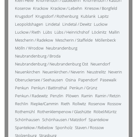
Klein Helle
Knorrendorf / Gädebehn
Knorrendorf / Kastorf
Koserow
Krackow
Krackow / Lebehn
Kriesow / Borgfeld
Krugsdorf
Krugsdorf / Rothenburg
Kublank
Lapitz
Leopoldshagen
Lindetal
Lindetal / Dewitz
Luckow
Luckow / Rieth
Lübs
Lübs / Heinrichshof
Löcknitz
Mallin
Mescherin / Radekow
Mescherin / Staffelde
Möllenbeck
Mölln / Wrodow
Neubrandenburg
Neubrandenburg / Broda
Neubrandenburg / Neubrandenburg Ost
Neuendorf
Neuenkirchen
Neuenkirchen / Neverin
Neustrelitz
Neverin
Oberuckersee / Seehausen
Osina
Papendorf
Pasewalk
Penkun
Penkun / Battinsthal
Penkun / Grünz
Penkun / Radewitz
Penzlin
Plöwen
Ramin
Ramin / Retzin
Rechlin
Riepke/Cammin
Rieth
Rollwitz
Rosenow
Rossow
Rothemühl
Rothenklempenow / Glashütte
Röbel/Müritz
Schönhausen
Schönhausen / Matzdorf
Spantekow
Spantekow / Rebelow
Sponholz
Staven / Rossow
Stolzenburg
Strasburg