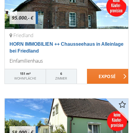
95.000,- €
Friedland
HORN IMMOBILIEN ++ Chausseehaus in Alleinlage
bei Friedland
Einfamilienhaus
151 m²
6
WOHNFLÄCHE
ZIMMER
58.000,- €