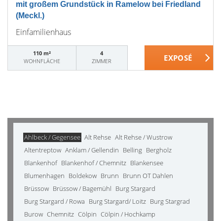
mit großem Grundstück in Ramelow bei Friedland
(Meckl.)
Einfamilienhaus
110 m²
4
WOHNFLÄCHE
ZIMMER
Ahlbeck / Gegensee
Alt Rehse
Alt Rehse / Wustrow
Altentreptow
Anklam / Gellendin
Belling
Bergholz
Blankenhof
Blankenhof / Chemnitz
Blankensee
Blumenhagen
Boldekow
Brunn
Brunn OT Dahlen
Brüssow
Brüssow / Bagemühl
Burg Stargard
Burg Stargard / Rowa
Burg Stargard/ Loitz
Burg Stargrad
Burow
Chemnitz
Cölpin
Cölpin / Hochkamp