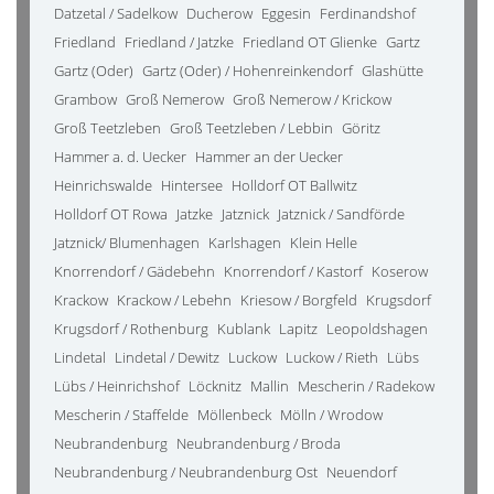
Datzetal / Sadelkow
Ducherow
Eggesin
Ferdinandshof
Friedland
Friedland / Jatzke
Friedland OT Glienke
Gartz
Gartz (Oder)
Gartz (Oder) / Hohenreinkendorf
Glashütte
Grambow
Groß Nemerow
Groß Nemerow / Krickow
Groß Teetzleben
Groß Teetzleben / Lebbin
Göritz
Hammer a. d. Uecker
Hammer an der Uecker
Heinrichswalde
Hintersee
Holldorf OT Ballwitz
Holldorf OT Rowa
Jatzke
Jatznick
Jatznick / Sandförde
Jatznick/ Blumenhagen
Karlshagen
Klein Helle
Knorrendorf / Gädebehn
Knorrendorf / Kastorf
Koserow
Krackow
Krackow / Lebehn
Kriesow / Borgfeld
Krugsdorf
Krugsdorf / Rothenburg
Kublank
Lapitz
Leopoldshagen
Lindetal
Lindetal / Dewitz
Luckow
Luckow / Rieth
Lübs
Lübs / Heinrichshof
Löcknitz
Mallin
Mescherin / Radekow
Mescherin / Staffelde
Möllenbeck
Mölln / Wrodow
Neubrandenburg
Neubrandenburg / Broda
Neubrandenburg / Neubrandenburg Ost
Neuendorf