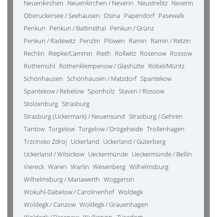
Neuenkirchen
Neuenkirchen / Neverin
Neustrelitz
Neverin
Oberuckersee / Seehausen
Osina
Papendorf
Pasewalk
Penkun
Penkun / Battinsthal
Penkun / Grünz
Penkun / Radewitz
Penzlin
Plöwen
Ramin
Ramin / Retzin
Rechlin
Riepke/Cammin
Rieth
Rollwitz
Rosenow
Rossow
Rothemühl
Rothenklempenow / Glashütte
Röbel/Müritz
Schönhausen
Schönhausen / Matzdorf
Spantekow
Spantekow / Rebelow
Sponholz
Staven / Rossow
Stolzenburg
Strasburg
Strasburg (Uckermark) / Neuensund
Strasburg / Gehren
Tantow
Torgelow
Torgelow / Drögeheide
Trollenhagen
Trzcinsko Zdroj
Uckerland
Uckerland / Güterberg
Uckerland / Wilsickow
Ueckermünde
Ueckermünde / Bellin
Viereck
Waren
Warlin
Wesenberg
Wilhelmsburg
Wilhelmsburg / Mariawerth
Woggersin
Wokuhl-Dabelow / Carolinenhof
Woldegk
Woldegk / Canzow
Woldegk / Grauenhagen