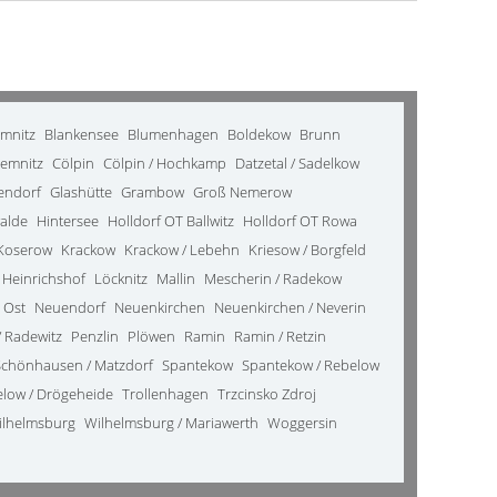
emnitz
Blankensee
Blumenhagen
Boldekow
Brunn
emnitz
Cölpin
Cölpin / Hochkamp
Datzetal / Sadelkow
kendorf
Glashütte
Grambow
Groß Nemerow
alde
Hintersee
Holldorf OT Ballwitz
Holldorf OT Rowa
Koserow
Krackow
Krackow / Lebehn
Kriesow / Borgfeld
 Heinrichshof
Löcknitz
Mallin
Mescherin / Radekow
 Ost
Neuendorf
Neuenkirchen
Neuenkirchen / Neverin
 Radewitz
Penzlin
Plöwen
Ramin
Ramin / Retzin
Schönhausen / Matzdorf
Spantekow
Spantekow / Rebelow
elow / Drögeheide
Trollenhagen
Trzcinsko Zdroj
ilhelmsburg
Wilhelmsburg / Mariawerth
Woggersin