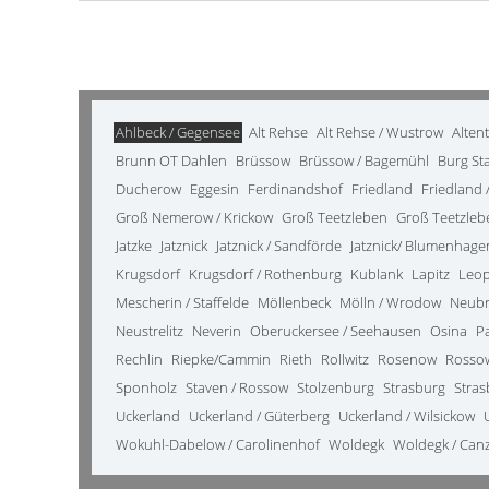
Ahlbeck / Gegensee
Alt Rehse
Alt Rehse / Wustrow
Alten
Brunn OT Dahlen
Brüssow
Brüssow / Bagemühl
Burg St
Ducherow
Eggesin
Ferdinandshof
Friedland
Friedland /
Groß Nemerow / Krickow
Groß Teetzleben
Groß Teetzleb
Jatzke
Jatznick
Jatznick / Sandförde
Jatznick/ Blumenhage
Krugsdorf
Krugsdorf / Rothenburg
Kublank
Lapitz
Leo
Mescherin / Staffelde
Möllenbeck
Mölln / Wrodow
Neub
Neustrelitz
Neverin
Oberuckersee / Seehausen
Osina
P
Rechlin
Riepke/Cammin
Rieth
Rollwitz
Rosenow
Rosso
Sponholz
Staven / Rossow
Stolzenburg
Strasburg
Stras
Uckerland
Uckerland / Güterberg
Uckerland / Wilsickow
Wokuhl-Dabelow / Carolinenhof
Woldegk
Woldegk / Can