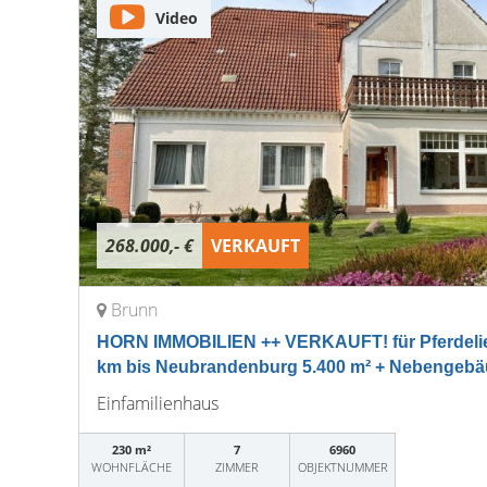
Video
268.000,- €
VERKAUFT
Brunn
HORN IMMOBILIEN ++ VERKAUFT! für Pferdelie
km bis Neubrandenburg 5.400 m² + Nebengeb
Einfamilienhaus
230 m²
7
6960
WOHNFLÄCHE
ZIMMER
OBJEKTNUMMER