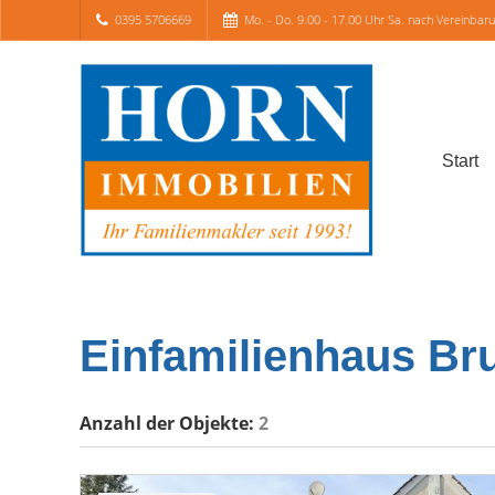
0395 5706669
Mo. - Do. 9.00 - 17.00 Uhr Sa. nach Vereinbar
Start
Einfamilienhaus Br
Anzahl der
Objekte:
2