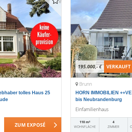
195.000,- €
VERKAUFT
Brunn
bhaber tolles Haus 25
HORN IMMOBILIEN ++VER
äude
bis Neubrandenburg
Einfamilienhaus
110 m²
4
ZUM EXPOSÉ
WOHNFLÄCHE
ZIMMER
O