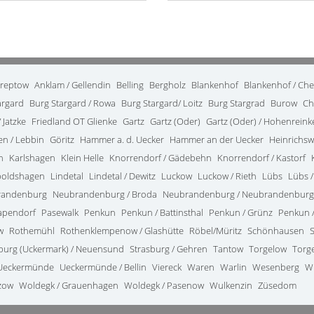
treptow
Anklam / Gellendin
Belling
Bergholz
Blankenhof
Blankenhof / Ch
argard
Burg Stargard / Rowa
Burg Stargard/ Loitz
Burg Stargrad
Burow
Ch
 Jatzke
Friedland OT Glienke
Gartz
Gartz (Oder)
Gartz (Oder) / Hohenrein
en / Lebbin
Göritz
Hammer a. d. Uecker
Hammer an der Uecker
Heinrichsw
n
Karlshagen
Klein Helle
Knorrendorf / Gädebehn
Knorrendorf / Kastorf
poldshagen
Lindetal
Lindetal / Dewitz
Luckow
Luckow / Rieth
Lübs
Lübs /
randenburg
Neubrandenburg / Broda
Neubrandenburg / Neubrandenburg
apendorf
Pasewalk
Penkun
Penkun / Battinsthal
Penkun / Grünz
Penkun /
w
Rothemühl
Rothenklempenow / Glashütte
Röbel/Müritz
Schönhausen
burg (Uckermark) / Neuensund
Strasburg / Gehren
Tantow
Torgelow
Torg
Ueckermünde
Ueckermünde / Bellin
Viereck
Waren
Warlin
Wesenberg
W
zow
Woldegk / Grauenhagen
Woldegk / Pasenow
Wulkenzin
Züsedom